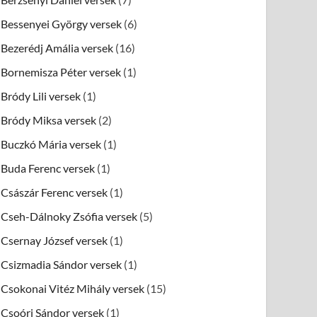
Bessenyei György versek
(6)
Bezerédj Amália versek
(16)
Bornemisza Péter versek
(1)
Bródy Lili versek
(1)
Bródy Miksa versek
(2)
Buczkó Mária versek
(1)
Buda Ferenc versek
(1)
Császár Ferenc versek
(1)
Cseh-Dálnoky Zsófia versek
(5)
Csernay József versek
(1)
Csizmadia Sándor versek
(1)
Csokonai Vitéz Mihály versek
(15)
Csoóri Sándor versek
(1)