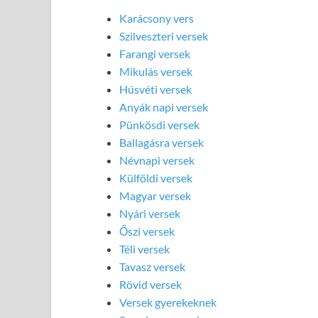
Karácsony vers
Szilveszteri versek
Farangi versek
Mikulás versek
Húsvéti versek
Anyák napi versek
Pünkösdi versek
Ballagásra versek
Névnapi versek
Külföldi versek
Magyar versek
Nyári versek
Őszi versek
Téli versek
Tavasz versek
Rövid versek
Versek gyerekeknek