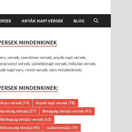
VERSEK
ANYÁK NAPI VERSEK
BLOG
VERSEK MINDENKINEK
ers, versek, szerelmes versek, anyák napi versek,
arácsonyi versek, születésnapi versek, mikulás versek,
pák napi vers, rövid versek, vers mindenkinek.
VERSEK MINDENKINEK:
Anya versek
(74)
Anyák napi versek
(78)
barátság témájú
(27)
Betegség témájú versek
(43)
Boldogság témájú versek
(63)
bölcsesség témájú
(40)
család témájú
(19)