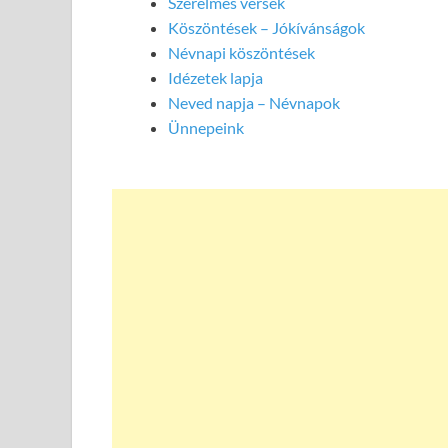
Szerelmes versek
Köszöntések – Jókívánságok
Névnapi köszöntések
Idézetek lapja
Neved napja – Névnapok
Ünnepeink