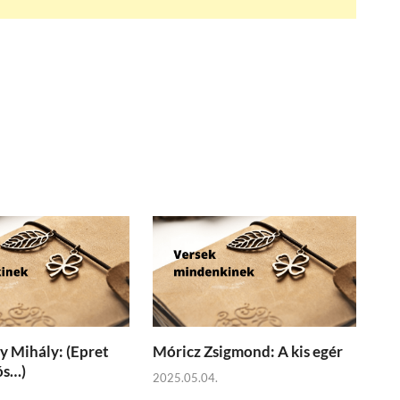
 Mihály: (Epret
Móricz Zsigmond: A kis egér
ós…)
2025.05.04.