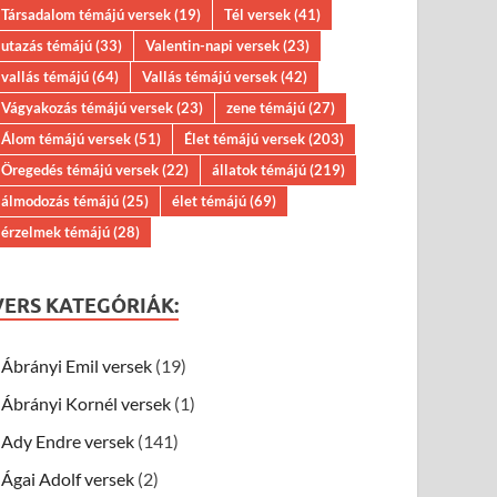
Társadalom témájú versek
(19)
Tél versek
(41)
utazás témájú
(33)
Valentin-napi versek
(23)
vallás témájú
(64)
Vallás témájú versek
(42)
Vágyakozás témájú versek
(23)
zene témájú
(27)
Álom témájú versek
(51)
Élet témájú versek
(203)
Öregedés témájú versek
(22)
állatok témájú
(219)
álmodozás témájú
(25)
élet témájú
(69)
érzelmek témájú
(28)
VERS KATEGÓRIÁK:
Ábrányi Emil versek
(19)
Ábrányi Kornél versek
(1)
Ady Endre versek
(141)
Ágai Adolf versek
(2)