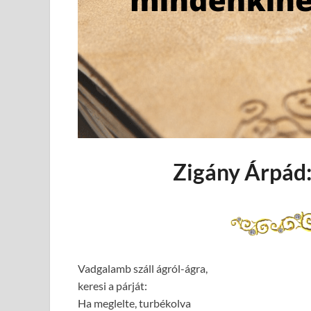
Zigány Árpád
Vadgalamb száll ágról-ágra,
keresi a párját:
Ha meglelte, turbékolva