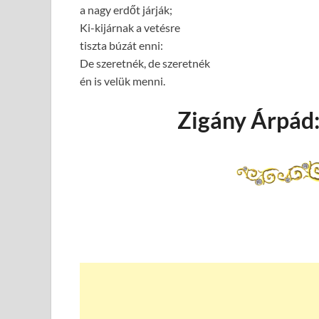
a nagy erdőt járják;
Ki-kijárnak a vetésre
tiszta búzát enni:
De szeretnék, de szeretnék
én is velük menni.
Zigány Árpád