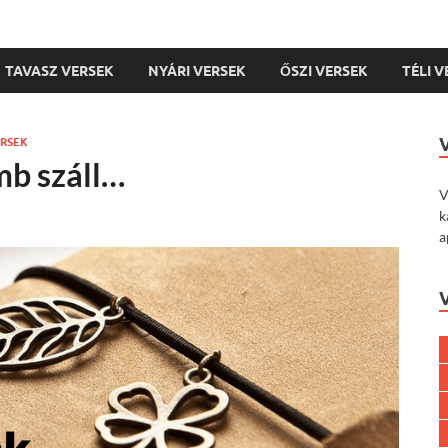
TAVASZ VERSEK
NYÁRI VERSEK
ŐSZI VERSEK
TÉLI 
ERSEK
mb száll…
V
k
a