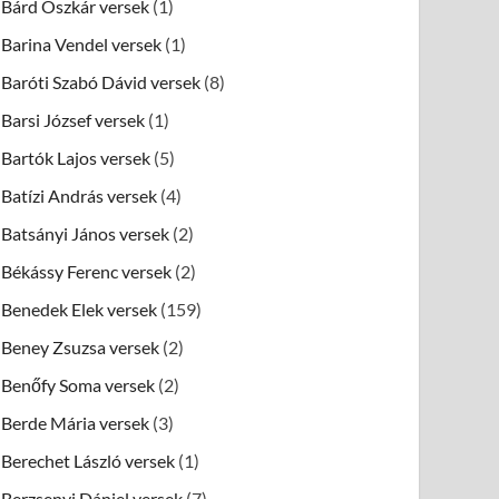
Bárd Oszkár versek
(1)
Barina Vendel versek
(1)
Baróti Szabó Dávid versek
(8)
Barsi József versek
(1)
Bartók Lajos versek
(5)
Batízi András versek
(4)
Batsányi János versek
(2)
Békássy Ferenc versek
(2)
Benedek Elek versek
(159)
Beney Zsuzsa versek
(2)
Benőfy Soma versek
(2)
Berde Mária versek
(3)
Berechet László versek
(1)
Berzsenyi Dániel versek
(7)