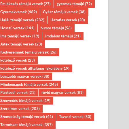
Emlékezés témájú versek
(27)
gyermek témájú
(72)
Gyermekversek
(469)
Gyász témájú versek
(38)
Halál témájú versek
(232)
Hazafias versek
(20)
Hosszú versek
(141)
humor témájú
(56)
Ima témájú versek
(19)
irodalom témájú
(21)
Játék témájú versek
(23)
Kedvesemnek témájú versek
(26)
kötelező versek
(23)
kötelező versek álltalános iskolában
(19)
Legszebb magyar versek
(38)
Mindennapok témájú versek
(245)
Pünkösdi versek
(21)
rövid magyar versek
(81)
Szenvedés témájú versek
(19)
Szerelmes versek
(203)
Szomorúság témájú versek
(41)
Tavaszi versek
(50)
Természet témájú versek
(357)