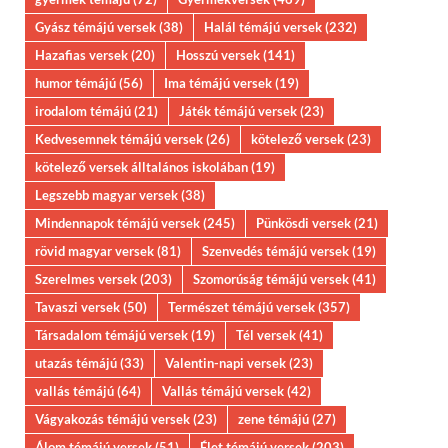
Gyász témájú versek
(38)
Halál témájú versek
(232)
Hazafias versek
(20)
Hosszú versek
(141)
humor témájú
(56)
Ima témájú versek
(19)
irodalom témájú
(21)
Játék témájú versek
(23)
Kedvesemnek témájú versek
(26)
kötelező versek
(23)
kötelező versek álltalános iskolában
(19)
Legszebb magyar versek
(38)
Mindennapok témájú versek
(245)
Pünkösdi versek
(21)
rövid magyar versek
(81)
Szenvedés témájú versek
(19)
Szerelmes versek
(203)
Szomorúság témájú versek
(41)
Tavaszi versek
(50)
Természet témájú versek
(357)
Társadalom témájú versek
(19)
Tél versek
(41)
utazás témájú
(33)
Valentin-napi versek
(23)
vallás témájú
(64)
Vallás témájú versek
(42)
Vágyakozás témájú versek
(23)
zene témájú
(27)
Álom témájú versek
(51)
Élet témájú versek
(203)