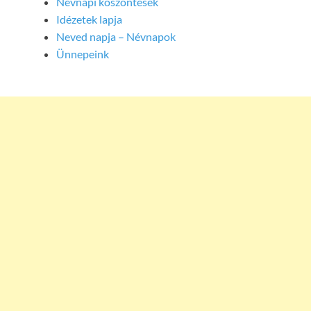
Névnapi köszöntések
Idézetek lapja
Neved napja – Névnapok
Ünnepeink