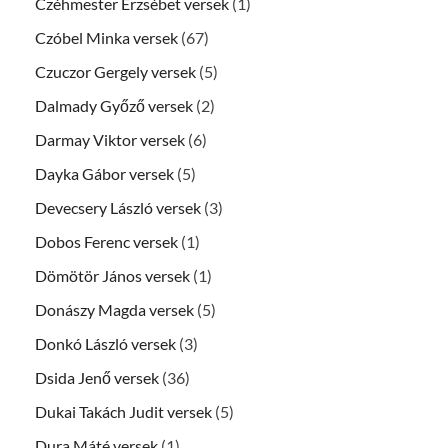
Czéhmester Erzsébet versek
(1)
Czóbel Minka versek
(67)
Czuczor Gergely versek
(5)
Dalmady Győző versek
(2)
Darmay Viktor versek
(6)
Dayka Gábor versek
(5)
Devecsery László versek
(3)
Dobos Ferenc versek
(1)
Dömötör János versek
(1)
Donászy Magda versek
(5)
Donkó László versek
(3)
Dsida Jenő versek
(36)
Dukai Takách Judit versek
(5)
Dura Máté versek
(1)