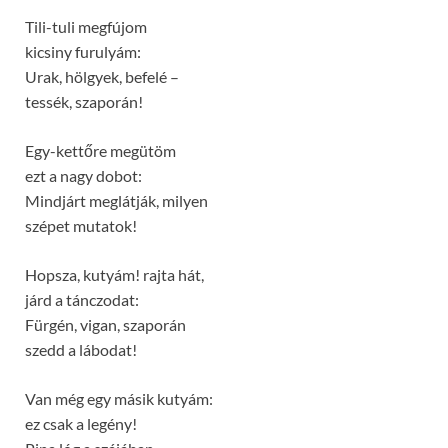
Tili-tuli megfújom
kicsiny furulyám:
Urak, hölgyek, befelé –
tessék, szaporán!
Egy-kettőre megütöm
ezt a nagy dobot:
Mindjárt meglátják, milyen
szépet mutatok!
Hopsza, kutyám! rajta hát,
járd a tánczodat:
Fürgén, vigan, szaporán
szedd a lábodat!
Van még egy másik kutyám:
ez csak a legény!