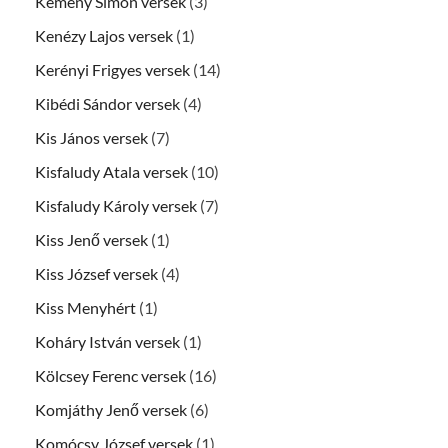
Kemény Simon versek
(3)
Kenézy Lajos versek
(1)
Kerényi Frigyes versek
(14)
Kibédi Sándor versek
(4)
Kis János versek
(7)
Kisfaludy Atala versek
(10)
Kisfaludy Károly versek
(7)
Kiss Jenő versek
(1)
Kiss József versek
(4)
Kiss Menyhért
(1)
Koháry István versek
(1)
Kölcsey Ferenc versek
(16)
Komjáthy Jenő versek
(6)
Komócsy József versek
(1)