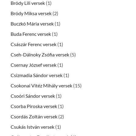
Bródy Lili versek
(1)
Bródy Miksa versek
(2)
Buczkó Mária versek
(1)
Buda Ferenc versek
(1)
Császár Ferenc versek
(1)
Cseh-Dálnoky Zsófia versek
(5)
Csernay József versek
(1)
Csizmadia Sándor versek
(1)
Csokonai Vitéz Mihály versek
(15)
Csoóri Sándor versek
(1)
Csorba Piroska versek
(1)
Csordás Zoltán versek
(2)
Csukás István versek
(1)