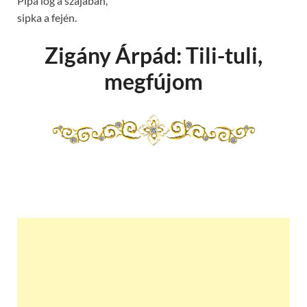
Pipa lóg a szájában,
sipka a fején.
Zigány Árpád: Tili-tuli,
megfújom