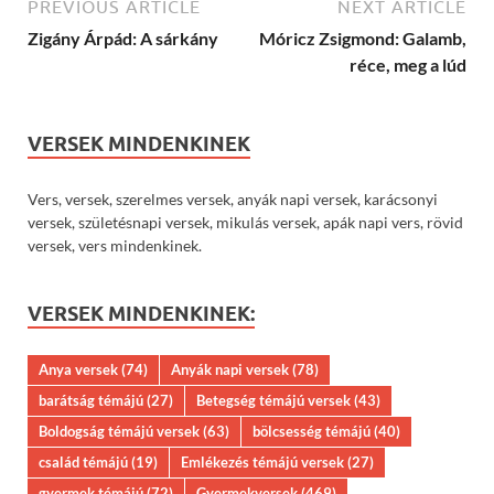
PREVIOUS ARTICLE
NEXT ARTICLE
Zigány Árpád: A sárkány
Móricz Zsigmond: Galamb,
réce, meg a lúd
VERSEK MINDENKINEK
Vers, versek, szerelmes versek, anyák napi versek, karácsonyi
versek, születésnapi versek, mikulás versek, apák napi vers, rövid
versek, vers mindenkinek.
VERSEK MINDENKINEK:
Anya versek
(74)
Anyák napi versek
(78)
barátság témájú
(27)
Betegség témájú versek
(43)
Boldogság témájú versek
(63)
bölcsesség témájú
(40)
család témájú
(19)
Emlékezés témájú versek
(27)
gyermek témájú
(72)
Gyermekversek
(469)