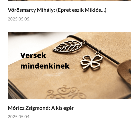
Vörösmarty Mihály: (Epret eszik Miklós…)
2025.05.05.
Móricz Zsigmond: A kis egér
2025.05.04.