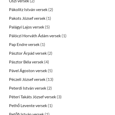
Őszi versek
(2)
Pákolitz István versek
(2)
Pakots József versek
(1)
Palágyi Lajos versek
(5)
Pálóczi Horváth Ádám versek
(1)
Pap Endre versek
(1)
Pásztor Árpád versek
(2)
Pásztor Béla versek
(4)
Pável Ágoston versek
(5)
Péczeli József versek
(13)
Peterdi István versek
(2)
Péteri Takáts József versek
(3)
Pethő Levente versek
(1)
Petőfi István versek
(1)