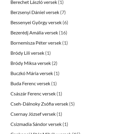
Berechet László versek
(1)
Berzsenyi Dániel versek
(7)
Bessenyei György versek
(6)
Bezerédj Amália versek
(16)
Bornemisza Péter versek
(1)
Bródy Lili versek
(1)
Bródy Miksa versek
(2)
Buczkó Mária versek
(1)
Buda Ferenc versek
(1)
Császár Ferenc versek
(1)
Cseh-Dálnoky Zsófia versek
(5)
Csernay József versek
(1)
Csizmadia Sándor versek
(1)