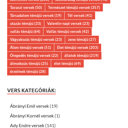
Tavaszi versek
(50)
Természet témájú versek
(357)
Társadalom témájú versek
(19)
Tél versek
(41)
utazás témájú
(33)
Valentin-napi versek
(23)
vallás témájú
(64)
Vallás témájú versek
(42)
Vágyakozás témájú versek
(23)
zene témájú
(27)
Álom témájú versek
(51)
Élet témájú versek
(203)
Öregedés témájú versek
(22)
állatok témájú
(219)
álmodozás témájú
(25)
élet témájú
(69)
érzelmek témájú
(28)
VERS KATEGÓRIÁK:
Ábrányi Emil versek
(19)
Ábrányi Kornél versek
(1)
Ady Endre versek
(141)