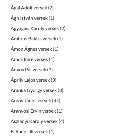
Ágai Adolf versek
(2)
Ágh István versek
(1)
Agyagási Károly versek
(2)
Ambrus Balázs versek
(1)
Ámon Ágnes versek
(1)
Ámos Imre versek
(1)
Ányos Pál versek
(3)
Áprily Lajos versek
(3)
Aranka György versek
(3)
Arany János versek
(44)
Aranyosi Ervin versek
(1)
Aszlányi Károly versek
(4)
B. Radó Lili versek
(1)