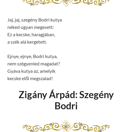
Jaj, jaj, szegény Bodri kutya
néked ugyan megesett:
Ez a kecske, haragjában,
a szék alá kergetett.
Ejnye, ejnye, Bodri kutya,
nem szégyenled magadat?
Gyáva kutya az, amelyik
kecske elől megszalad!
Zigány Árpád: Szegény
Bodri