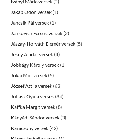
Iványi Mária versek
(2)
Jakab Ödön versek
(1)
Jancsik Pál versek
(1)
Jankovich Ferenc versek
(2)
Jászay-Horváth Elemér versek
(5)
Jékey Aladár versek
(4)
Jobbágy Károly versek
(1)
Jókai Mór versek
(5)
József Attila versek
(63)
Juhász Gyula versek
(84)
Kaffka Margit versek
(8)
Kányádi Sándor versek
(3)
Karácsony versek
(42)
Kárász Izabella versek
(1)