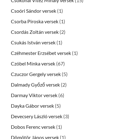
Csokonai Vitéz Mihály versek
(15)
Csoóri Sándor versek
(1)
Csorba Piroska versek
(1)
Csordás Zoltán versek
(2)
Csukás István versek
(1)
Czéhmester Erzsébet versek
(1)
Czóbel Minka versek
(67)
Czuczor Gergely versek
(5)
Dalmady Győző versek
(2)
Darmay Viktor versek
(6)
Dayka Gábor versek
(5)
Devecsery László versek
(3)
Dobos Ferenc versek
(1)
Dömötör János versek
(1)