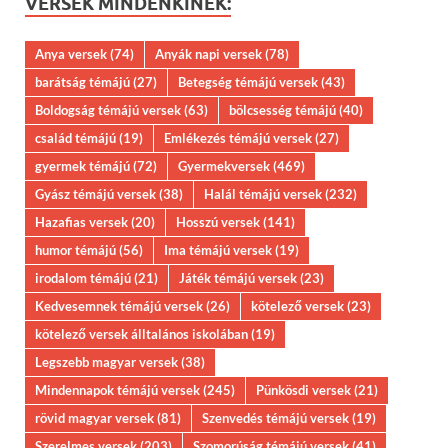
VERSEK MINDENKINEK:
Anya versek
(74)
Anyák napi versek
(78)
barátság témájú
(27)
Betegség témájú versek
(43)
Boldogság témájú versek
(63)
bölcsesség témájú
(40)
család témájú
(19)
Emlékezés témájú versek
(27)
gyermek témájú
(72)
Gyermekversek
(469)
Gyász témájú versek
(38)
Halál témájú versek
(232)
Hazafias versek
(20)
Hosszú versek
(141)
humor témájú
(56)
Ima témájú versek
(19)
irodalom témájú
(21)
Játék témájú versek
(23)
Kedvesemnek témájú versek
(26)
kötelező versek
(23)
kötelező versek álltalános iskolában
(19)
Legszebb magyar versek
(38)
Mindennapok témájú versek
(245)
Pünkösdi versek
(21)
rövid magyar versek
(81)
Szenvedés témájú versek
(19)
Szerelmes versek
(203)
Szomorúság témájú versek
(41)