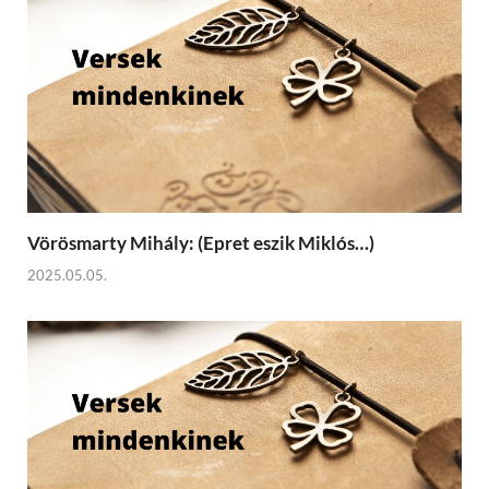
Vörösmarty Mihály: (Epret eszik Miklós…)
2025.05.05.