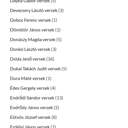
Dayka Gábor versek
(5)
Devecsery László versek
(3)
Dobos Ferenc versek
(1)
Dömötör János versek
(1)
Donászy Magda versek
(5)
Donkó László versek
(3)
Dsida Jenő versek
(36)
Dukai Takách Judit versek
(5)
Dura Máté versek
(1)
Édes Gergely versek
(4)
Endrődi Sándor versek
(13)
Endrődy János versek
(2)
Eötvös József versek
(8)
Erdélyi János versek
(2)