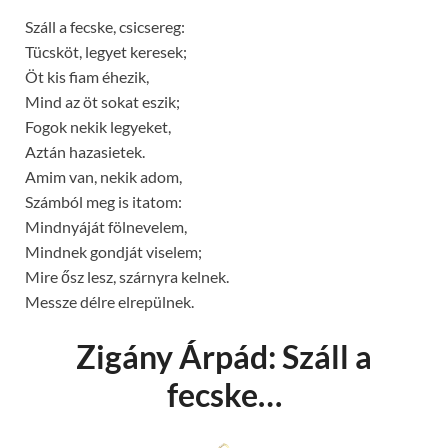
Száll a fecske, csicsereg:
Tücsköt, legyet keresek;
Öt kis fiam éhezik,
Mind az öt sokat eszik;
Fogok nekik legyeket,
Aztán hazasietek.
Amim van, nekik adom,
Számból meg is itatom:
Mindnyáját fölnevelem,
Mindnek gondját viselem;
Mire ősz lesz, szárnyra kelnek.
Messze délre elrepülnek.
Zigány Árpád: Száll a
fecske…