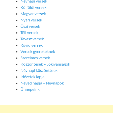
Névnapi versek
Külföldi versek
Magyar versek
Nyári versek
Őszi versek
Téli versek
Tavasz versek
Rövid versek
Versek gyerekeknek
Szerelmes versek
Köszöntések – Jókívánságok
Névnapi köszöntések
Idézetek lapja
Neved napja – Névnapok
Ünnepeink