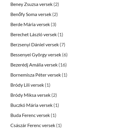
Beney Zsuzsa versek
(2)
Benőfy Soma versek
(2)
Berde Mária versek
(3)
Berechet László versek
(1)
Berzsenyi Dániel versek
(7)
Bessenyei György versek
(6)
Bezerédj Amália versek
(16)
Bornemisza Péter versek
(1)
Bródy Lili versek
(1)
Bródy Miksa versek
(2)
Buczkó Mária versek
(1)
Buda Ferenc versek
(1)
Császár Ferenc versek
(1)