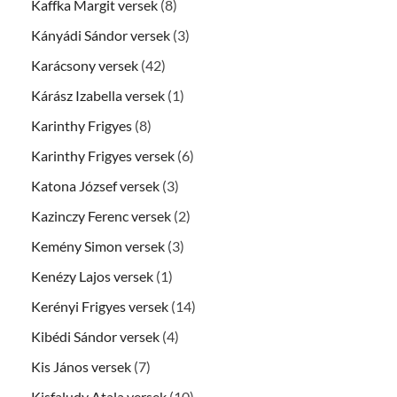
Kaffka Margit versek
(8)
Kányádi Sándor versek
(3)
Karácsony versek
(42)
Kárász Izabella versek
(1)
Karinthy Frigyes
(8)
Karinthy Frigyes versek
(6)
Katona József versek
(3)
Kazinczy Ferenc versek
(2)
Kemény Simon versek
(3)
Kenézy Lajos versek
(1)
Kerényi Frigyes versek
(14)
Kibédi Sándor versek
(4)
Kis János versek
(7)
Kisfaludy Atala versek
(10)