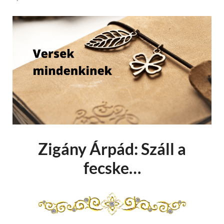
Zigány Árpád: Száll a
fecske…