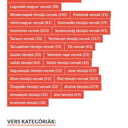
Legszebb magyar versek
(38)
Mindennapok témájú versek
(245)
Pünkösdi versek
(21)
rövid magyar versek
(81)
Szenvedés témájú versek
(19)
Szerelmes versek
(203)
Szomorúság témájú versek
(41)
Tavaszi versek
(50)
Természet témájú versek
(357)
Társadalom témájú versek
(19)
Tél versek
(41)
utazás témájú
(33)
Valentin-napi versek
(23)
vallás témájú
(64)
Vallás témájú versek
(42)
Vágyakozás témájú versek
(23)
zene témájú
(27)
Álom témájú versek
(51)
Élet témájú versek
(203)
Öregedés témájú versek
(22)
állatok témájú
(219)
álmodozás témájú
(25)
élet témájú
(69)
érzelmek témájú
(28)
VERS KATEGÓRIÁK: