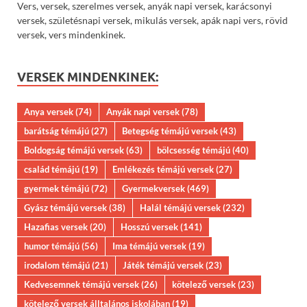
Vers, versek, szerelmes versek, anyák napi versek, karácsonyi
versek, születésnapi versek, mikulás versek, apák napi vers, rövid
versek, vers mindenkinek.
VERSEK MINDENKINEK:
Anya versek
(74)
Anyák napi versek
(78)
barátság témájú
(27)
Betegség témájú versek
(43)
Boldogság témájú versek
(63)
bölcsesség témájú
(40)
család témájú
(19)
Emlékezés témájú versek
(27)
gyermek témájú
(72)
Gyermekversek
(469)
Gyász témájú versek
(38)
Halál témájú versek
(232)
Hazafias versek
(20)
Hosszú versek
(141)
humor témájú
(56)
Ima témájú versek
(19)
irodalom témájú
(21)
Játék témájú versek
(23)
Kedvesemnek témájú versek
(26)
kötelező versek
(23)
kötelező versek álltalános iskolában
(19)