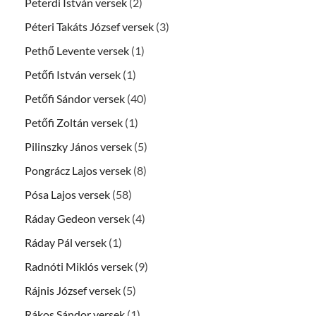
Peterdi István versek
(2)
Péteri Takáts József versek
(3)
Pethő Levente versek
(1)
Petőfi István versek
(1)
Petőfi Sándor versek
(40)
Petőfi Zoltán versek
(1)
Pilinszky János versek
(5)
Pongrácz Lajos versek
(8)
Pósa Lajos versek
(58)
Ráday Gedeon versek
(4)
Ráday Pál versek
(1)
Radnóti Miklós versek
(9)
Rájnis József versek
(5)
Rákos Sándor versek
(1)