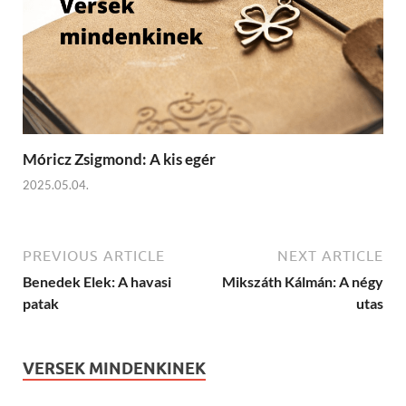
Móricz Zsigmond: A kis egér
2025.05.04.
PREVIOUS ARTICLE
NEXT ARTICLE
Benedek Elek: A havasi
Mikszáth Kálmán: A négy
patak
utas
VERSEK MINDENKINEK