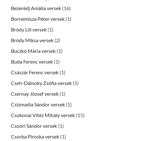
Bezerédj Amália versek
(16)
Bornemisza Péter versek
(1)
Bródy Lili versek
(1)
Bródy Miksa versek
(2)
Buczkó Mária versek
(1)
Buda Ferenc versek
(1)
Császár Ferenc versek
(1)
Cseh-Dálnoky Zsófia versek
(5)
Csernay József versek
(1)
Csizmadia Sándor versek
(1)
Csokonai Vitéz Mihály versek
(15)
Csoóri Sándor versek
(1)
Csorba Piroska versek
(1)