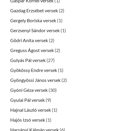
Gáspár Kornél versek
(1)
Gazdag Erzsébet versek
(2)
Gergely Boriska versek
(1)
Gerzsenyi Sándor versek
(1)
Gödri Anita versek
(2)
Greguss Ágost versek
(2)
Gulyás Pál versek
(27)
Gyökössy Endre versek
(1)
Gyöngyössi János versek
(2)
Gyóni Géza versek
(30)
Gyulai Pál versek
(9)
Hajnal László versek
(1)
Hajós Izsó versek
(1)
Harsányi Kálmán versek
(6)