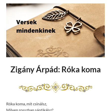
Zigány Árpád: Róka koma
Róka koma, mit csinálsz,
Milyen rosszban sántikálsz?