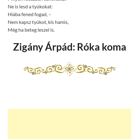
Ne is lesd a tyúkokat:
Hiába fened fogad, –
Nem kapsz tyúkot, kis hamis,
Még ha beteg leszel is.
Zigány Árpád: Róka koma