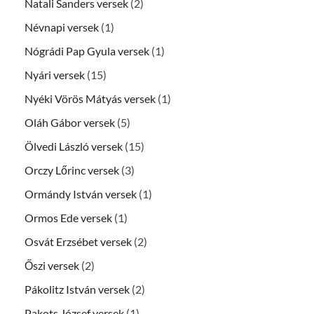
Natali Sanders versek
(2)
Névnapi versek
(1)
Nógrádi Pap Gyula versek
(1)
Nyári versek
(15)
Nyéki Vörös Mátyás versek
(1)
Oláh Gábor versek
(5)
Ölvedi László versek
(15)
Orczy Lőrinc versek
(3)
Ormándy István versek
(1)
Ormos Ede versek
(1)
Osvát Erzsébet versek
(2)
Őszi versek
(2)
Pákolitz István versek
(2)
Pakots József versek
(1)