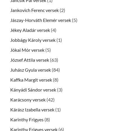
Jancsik Pál versek
(1)
Jankovich Ferenc versek
(2)
Jászay-Horváth Elemér versek
(5)
Jékey Aladár versek
(4)
Jobbágy Károly versek
(1)
Jókai Mór versek
(5)
József Attila versek
(63)
Juhász Gyula versek
(84)
Kaffka Margit versek
(8)
Kányádi Sándor versek
(3)
Karácsony versek
(42)
Kárász Izabella versek
(1)
Karinthy Frigyes
(8)
Karinthy Frigyes versek
(6)