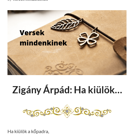
Zigány Árpád: Ha kiülök…
Ha kiülök a kőpadra,