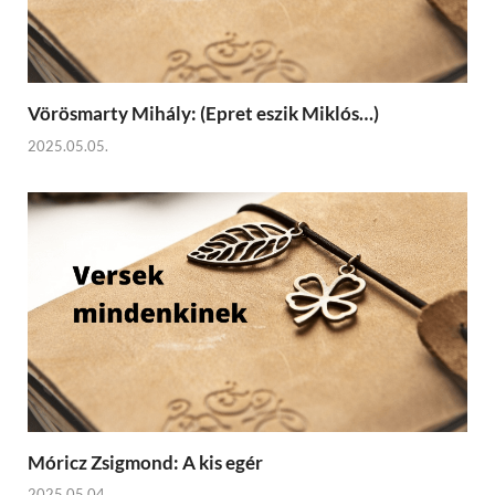
Vörösmarty Mihály: (Epret eszik Miklós…)
2025.05.05.
Móricz Zsigmond: A kis egér
2025.05.04.