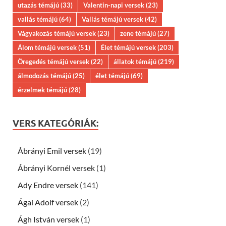
utazás témájú
(33)
Valentin-napi versek
(23)
vallás témájú
(64)
Vallás témájú versek
(42)
Vágyakozás témájú versek
(23)
zene témájú
(27)
Álom témájú versek
(51)
Élet témájú versek
(203)
Öregedés témájú versek
(22)
állatok témájú
(219)
álmodozás témájú
(25)
élet témájú
(69)
érzelmek témájú
(28)
VERS KATEGÓRIÁK:
Ábrányi Emil versek
(19)
Ábrányi Kornél versek
(1)
Ady Endre versek
(141)
Ágai Adolf versek
(2)
Ágh István versek
(1)