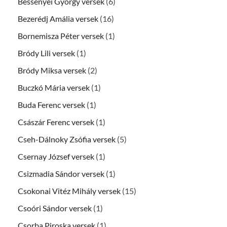
Bessenyei György versek
(6)
Bezerédj Amália versek
(16)
Bornemisza Péter versek
(1)
Bródy Lili versek
(1)
Bródy Miksa versek
(2)
Buczkó Mária versek
(1)
Buda Ferenc versek
(1)
Császár Ferenc versek
(1)
Cseh-Dálnoky Zsófia versek
(5)
Csernay József versek
(1)
Csizmadia Sándor versek
(1)
Csokonai Vitéz Mihály versek
(15)
Csoóri Sándor versek
(1)
Csorba Piroska versek
(1)