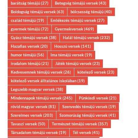
barátság témájú
(27)
Betegség témájú versek
(43)
Boldogság témájú versek
(63)
bölcsesség témájú
(40)
család témájú
(19)
Emlékezés témájú versek
(27)
gyermek témájú
(72)
Gyermekversek
(469)
Gyász témájú versek
(38)
Halál témájú versek
(232)
Hazafias versek
(20)
Hosszú versek
(141)
humor témájú
(56)
Ima témájú versek
(19)
irodalom témájú
(21)
Játék témájú versek
(23)
Kedvesemnek témájú versek
(26)
kötelező versek
(23)
kötelező versek álltalános iskolában
(19)
Legszebb magyar versek
(38)
Mindennapok témájú versek
(245)
Pünkösdi versek
(21)
rövid magyar versek
(81)
Szenvedés témájú versek
(19)
Szerelmes versek
(203)
Szomorúság témájú versek
(41)
Tavaszi versek
(50)
Természet témájú versek
(357)
Társadalom témájú versek
(19)
Tél versek
(41)