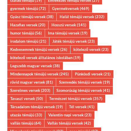
család témájú
(19)
Emlékezés témájú versek
(27)
gyermek témájú
(72)
Gyermekversek
(469)
Gyász témájú versek
(38)
Halál témájú versek
(232)
Hazafias versek
(20)
Hosszú versek
(141)
humor témájú
(56)
Ima témájú versek
(19)
irodalom témájú
(21)
Játék témájú versek
(23)
Kedvesemnek témájú versek
(26)
kötelező versek
(23)
kötelező versek álltalános iskolában
(19)
Legszebb magyar versek
(38)
Mindennapok témájú versek
(245)
Pünkösdi versek
(21)
rövid magyar versek
(81)
Szenvedés témájú versek
(19)
Szerelmes versek
(203)
Szomorúság témájú versek
(41)
Tavaszi versek
(50)
Természet témájú versek
(357)
Társadalom témájú versek
(19)
Tél versek
(41)
utazás témájú
(33)
Valentin-napi versek
(23)
vallás témájú
(64)
Vallás témájú versek
(42)