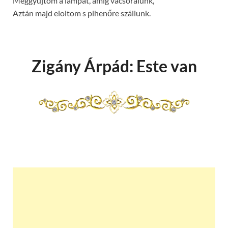
Meggyújtom a lámpát, amíg vacsorálunk,
Aztán majd eloltom s pihenőre szállunk.
Zigány Árpád: Este van