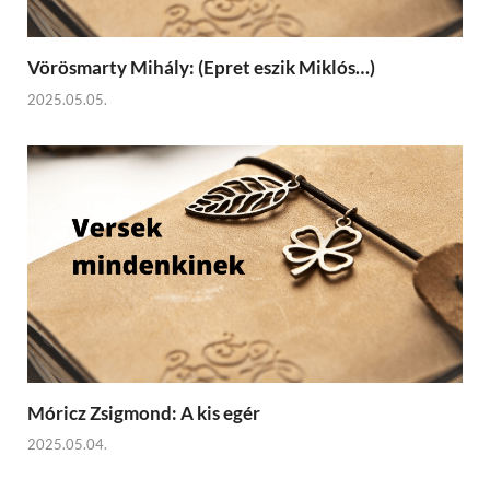
Vörösmarty Mihály: (Epret eszik Miklós…)
2025.05.05.
Móricz Zsigmond: A kis egér
2025.05.04.