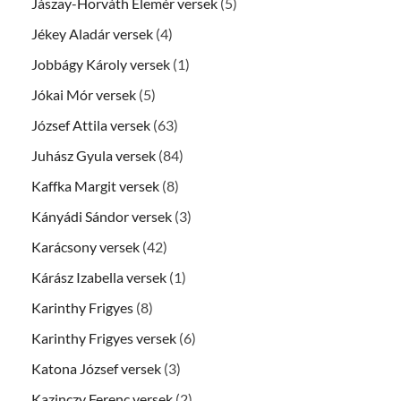
Jászay-Horváth Elemér versek
(5)
Jékey Aladár versek
(4)
Jobbágy Károly versek
(1)
Jókai Mór versek
(5)
József Attila versek
(63)
Juhász Gyula versek
(84)
Kaffka Margit versek
(8)
Kányádi Sándor versek
(3)
Karácsony versek
(42)
Kárász Izabella versek
(1)
Karinthy Frigyes
(8)
Karinthy Frigyes versek
(6)
Katona József versek
(3)
Kazinczy Ferenc versek
(2)