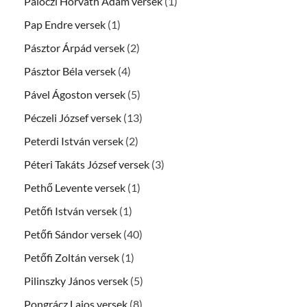
Pálóczi Horváth Ádám versek
(1)
Pap Endre versek
(1)
Pásztor Árpád versek
(2)
Pásztor Béla versek
(4)
Pável Ágoston versek
(5)
Péczeli József versek
(13)
Peterdi István versek
(2)
Péteri Takáts József versek
(3)
Pethő Levente versek
(1)
Petőfi István versek
(1)
Petőfi Sándor versek
(40)
Petőfi Zoltán versek
(1)
Pilinszky János versek
(5)
Pongrácz Lajos versek
(8)