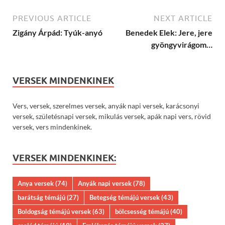
PREVIOUS ARTICLE
NEXT ARTICLE
Zigány Árpád: Tyúk-anyó
Benedek Elek: Jere, jere
gyöngyvirágom…
VERSEK MINDENKINEK
Vers, versek, szerelmes versek, anyák napi versek, karácsonyi
versek, születésnapi versek, mikulás versek, apák napi vers, rövid
versek, vers mindenkinek.
VERSEK MINDENKINEK:
Anya versek
(74)
Anyák napi versek
(78)
barátság témájú
(27)
Betegség témájú versek
(43)
Boldogság témájú versek
(63)
bölcsesség témájú
(40)