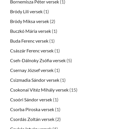
Bornemisza Péter versek
(1)
Bródy Lili versek
(1)
Bródy Miksa versek
(2)
Buczkó Mária versek
(1)
Buda Ferenc versek
(1)
Császár Ferenc versek
(1)
Cseh-Dálnoky Zsófia versek
(5)
Csernay József versek
(1)
Csizmadia Sándor versek
(1)
Csokonai Vitéz Mihály versek
(15)
Csoóri Sándor versek
(1)
Csorba Piroska versek
(1)
Csordás Zoltán versek
(2)
Csukás István versek
(1)