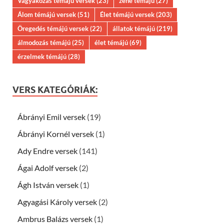
Vágyakozás témájú versek
(23)
zene témájú
(27)
Álom témájú versek
(51)
Élet témájú versek
(203)
Öregedés témájú versek
(22)
állatok témájú
(219)
álmodozás témájú
(25)
élet témájú
(69)
érzelmek témájú
(28)
VERS KATEGÓRIÁK:
Ábrányi Emil versek
(19)
Ábrányi Kornél versek
(1)
Ady Endre versek
(141)
Ágai Adolf versek
(2)
Ágh István versek
(1)
Agyagási Károly versek
(2)
Ambrus Balázs versek
(1)