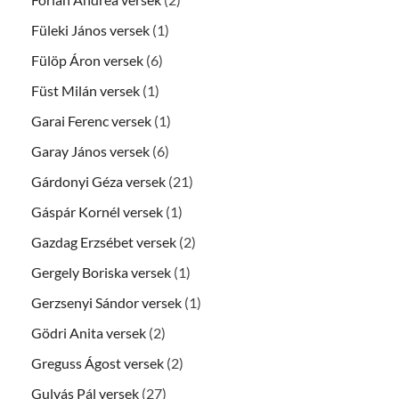
Füleki János versek
(1)
Fülöp Áron versek
(6)
Füst Milán versek
(1)
Garai Ferenc versek
(1)
Garay János versek
(6)
Gárdonyi Géza versek
(21)
Gáspár Kornél versek
(1)
Gazdag Erzsébet versek
(2)
Gergely Boriska versek
(1)
Gerzsenyi Sándor versek
(1)
Gödri Anita versek
(2)
Greguss Ágost versek
(2)
Gulyás Pál versek
(27)