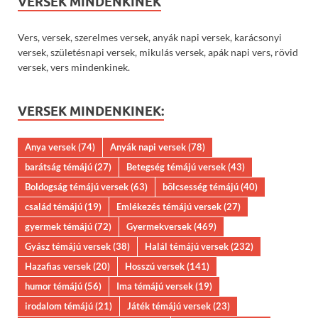
VERSEK MINDENKINEK
Vers, versek, szerelmes versek, anyák napi versek, karácsonyi
versek, születésnapi versek, mikulás versek, apák napi vers, rövid
versek, vers mindenkinek.
VERSEK MINDENKINEK:
Anya versek
(74)
Anyák napi versek
(78)
barátság témájú
(27)
Betegség témájú versek
(43)
Boldogság témájú versek
(63)
bölcsesség témájú
(40)
család témájú
(19)
Emlékezés témájú versek
(27)
gyermek témájú
(72)
Gyermekversek
(469)
Gyász témájú versek
(38)
Halál témájú versek
(232)
Hazafias versek
(20)
Hosszú versek
(141)
humor témájú
(56)
Ima témájú versek
(19)
irodalom témájú
(21)
Játék témájú versek
(23)