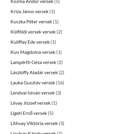
Kozma Andor versek
(5)
Kriza János versek
(1)
Kuczka Péter versek
(1)
Külföldi versek versek
(2)
Kuliffay Ede versek
(1)
Kun Magdolna versek
(1)
Lampérth Géza versek
(2)
Lászlóffy Aladár versek
(2)
Lauka Gusztáv versek
(16)
Lendvai István versek
(3)
Lévay József versek
(1)
Ligeti Ernő versek
(5)
Lithvay Viktória versek
(3)
Lovászy Károly versek
(1)