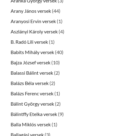
Aranka György versek
(3)
Arany János versek
(44)
Aranyosi Ervin versek
(1)
Aszlányi Károly versek
(4)
B. Radó Lili versek
(1)
Babits Mihály versek
(40)
Bajza József versek
(10)
Balassi Bálint versek
(2)
Balázs Béla versek
(2)
Balázs Ferenc versek
(1)
Bálint György versek
(2)
Bálintffy Etelka versek
(9)
Balla Miklós versek
(1)
Ballagási versek
(3)