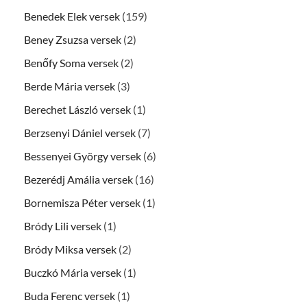
Benedek Elek versek
(159)
Beney Zsuzsa versek
(2)
Benőfy Soma versek
(2)
Berde Mária versek
(3)
Berechet László versek
(1)
Berzsenyi Dániel versek
(7)
Bessenyei György versek
(6)
Bezerédj Amália versek
(16)
Bornemisza Péter versek
(1)
Bródy Lili versek
(1)
Bródy Miksa versek
(2)
Buczkó Mária versek
(1)
Buda Ferenc versek
(1)