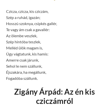
Czicza, czicza, kis cziczám,
Szép a ruhád, igazán;
Hosszú szoknya, csipkés gallér,
Te vagy ám csak a gavallér:
Az ölembe veszlek,
Szép hintóba teszlek,
Melléd ülök magam is,
Úgy vágtatunk, kis hamis:
Amerre csak járunk,
Sehol le nem szállunk,
Éjszakára, ha megállunk,
Fogadóba szállunk.
Zigány Árpád: Az én kis
cziczámról