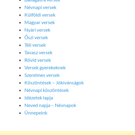
Névnapi versek
Külföldi versek
Magyar versek
Nyári versek
Őszi versek
Téli versek
Tavasz versek
Rövid versek
Versek gyerekeknek
Szerelmes versek
Köszöntések – Jókívánságok
Névnapi köszöntések
Idézetek lapja
Neved napja – Névnapok
Ünnepeink