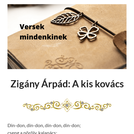
Zigány Árpád: A kis kovács
Din-don, din-don, din-don, din-don;
cseng a pöröly, kalapács;