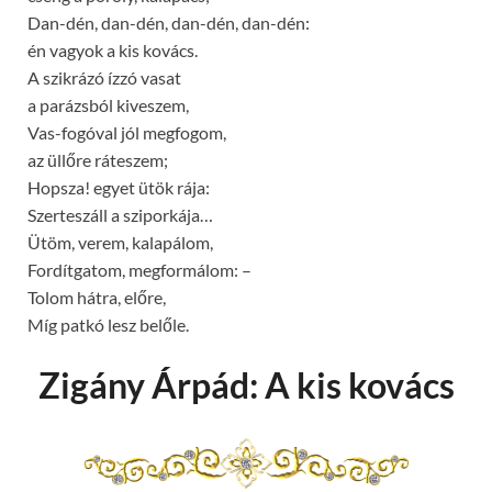
Dan-dén, dan-dén, dan-dén, dan-dén:
én vagyok a kis kovács.
A szikrázó ízzó vasat
a parázsból kiveszem,
Vas-fogóval jól megfogom,
az üllőre ráteszem;
Hopsza! egyet ütök rája:
Szerteszáll a sziporkája…
Ütöm, verem, kalapálom,
Fordítgatom, megformálom: –
Tolom hátra, előre,
Míg patkó lesz belőle.
Zigány Árpád: A kis kovács