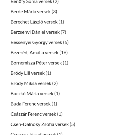
Benőfy Soma versek
(2)
Berde Mária versek
(3)
Berechet László versek
(1)
Berzsenyi Dániel versek
(7)
Bessenyei György versek
(6)
Bezerédj Amália versek
(16)
Bornemisza Péter versek
(1)
Bródy Lili versek
(1)
Bródy Miksa versek
(2)
Buczkó Mária versek
(1)
Buda Ferenc versek
(1)
Császár Ferenc versek
(1)
Cseh-Dálnoky Zsófia versek
(5)
Csernay József versek
(1)