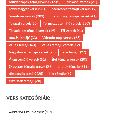
Mindennapok témájú versek
(245)
Pünkösdi versek
(21)
rövid magyar versek
(81)
Szenvedés témájú versek
(19)
Szerelmes versek
(203)
Szomorúság témájú versek
(41)
Tavaszi versek
(50)
Természet témájú versek
(357)
Társadalom témájú versek
(19)
Tél versek
(41)
utazás témájú
(33)
Valentin-napi versek
(23)
vallás témájú
(64)
Vallás témájú versek
(42)
Vágyakozás témájú versek
(23)
zene témájú
(27)
Álom témájú versek
(51)
Élet témájú versek
(203)
Öregedés témájú versek
(22)
állatok témájú
(219)
álmodozás témájú
(25)
élet témájú
(69)
érzelmek témájú
(28)
VERS KATEGÓRIÁK:
Ábrányi Emil versek
(19)