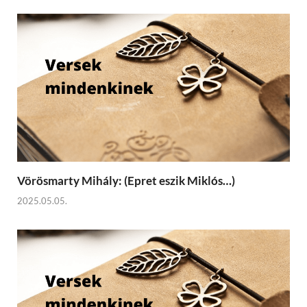
Vörösmarty Mihály: (Epret eszik Miklós…)
2025.05.05.