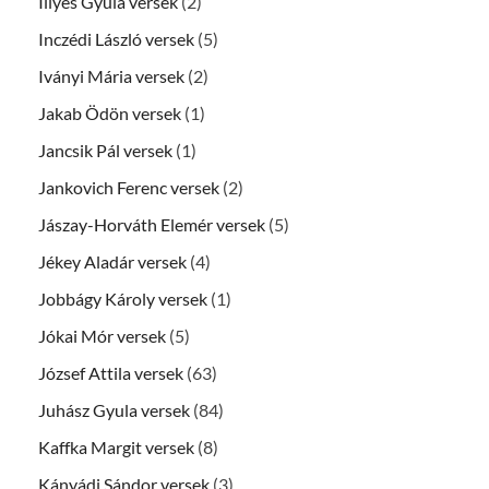
Illyés Gyula versek
(2)
Inczédi László versek
(5)
Iványi Mária versek
(2)
Jakab Ödön versek
(1)
Jancsik Pál versek
(1)
Jankovich Ferenc versek
(2)
Jászay-Horváth Elemér versek
(5)
Jékey Aladár versek
(4)
Jobbágy Károly versek
(1)
Jókai Mór versek
(5)
József Attila versek
(63)
Juhász Gyula versek
(84)
Kaffka Margit versek
(8)
Kányádi Sándor versek
(3)