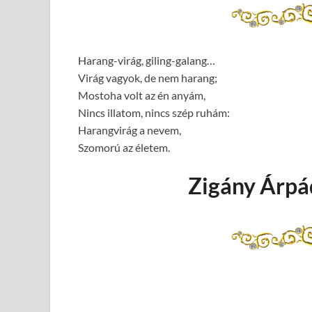
Harang-virág, giling-galang…
Virág vagyok, de nem harang;
Mostoha volt az én anyám,
Nincs illatom, nincs szép ruhám:
Harangvirág a nevem,
Szomorú az életem.
Zigány Árpá