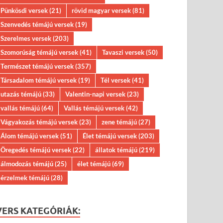
Pünkösdi versek
(21)
rövid magyar versek
(81)
Szenvedés témájú versek
(19)
Szerelmes versek
(203)
Szomorúság témájú versek
(41)
Tavaszi versek
(50)
Természet témájú versek
(357)
Társadalom témájú versek
(19)
Tél versek
(41)
utazás témájú
(33)
Valentin-napi versek
(23)
vallás témájú
(64)
Vallás témájú versek
(42)
Vágyakozás témájú versek
(23)
zene témájú
(27)
Álom témájú versek
(51)
Élet témájú versek
(203)
Öregedés témájú versek
(22)
állatok témájú
(219)
álmodozás témájú
(25)
élet témájú
(69)
érzelmek témájú
(28)
VERS KATEGÓRIÁK: