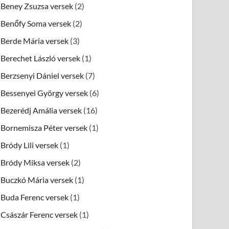
Beney Zsuzsa versek
(2)
Benőfy Soma versek
(2)
Berde Mária versek
(3)
Berechet László versek
(1)
Berzsenyi Dániel versek
(7)
Bessenyei György versek
(6)
Bezerédj Amália versek
(16)
Bornemisza Péter versek
(1)
Bródy Lili versek
(1)
Bródy Miksa versek
(2)
Buczkó Mária versek
(1)
Buda Ferenc versek
(1)
Császár Ferenc versek
(1)