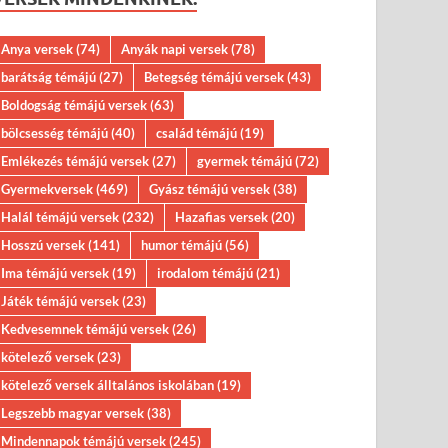
Anya versek
(74)
Anyák napi versek
(78)
barátság témájú
(27)
Betegség témájú versek
(43)
Boldogság témájú versek
(63)
bölcsesség témájú
(40)
család témájú
(19)
Emlékezés témájú versek
(27)
gyermek témájú
(72)
Gyermekversek
(469)
Gyász témájú versek
(38)
Halál témájú versek
(232)
Hazafias versek
(20)
Hosszú versek
(141)
humor témájú
(56)
Ima témájú versek
(19)
irodalom témájú
(21)
Játék témájú versek
(23)
Kedvesemnek témájú versek
(26)
kötelező versek
(23)
kötelező versek álltalános iskolában
(19)
Legszebb magyar versek
(38)
Mindennapok témájú versek
(245)