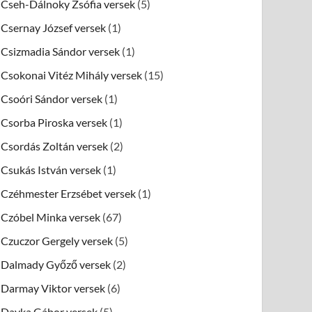
Cseh-Dálnoky Zsófia versek
(5)
Csernay József versek
(1)
Csizmadia Sándor versek
(1)
Csokonai Vitéz Mihály versek
(15)
Csoóri Sándor versek
(1)
Csorba Piroska versek
(1)
Csordás Zoltán versek
(2)
Csukás István versek
(1)
Czéhmester Erzsébet versek
(1)
Czóbel Minka versek
(67)
Czuczor Gergely versek
(5)
Dalmady Győző versek
(2)
Darmay Viktor versek
(6)
Dayka Gábor versek
(5)