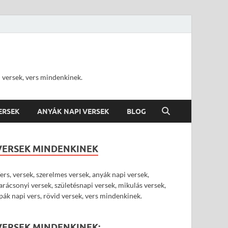
d versek, vers mindenkinek.
VERSEK
ANYÁK NAPI VERSEK
BLOG
VERSEK MINDENKINEK
ers, versek, szerelmes versek, anyák napi versek,
arácsonyi versek, születésnapi versek, mikulás versek,
pák napi vers, rövid versek, vers mindenkinek.
VERSEK MINDENKINEK: