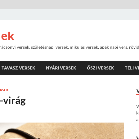
nek
rácsonyi versek, születésnapi versek, mikulás versek, apák napi vers, rövi
TAVASZ VERSEK
NYÁRI VERSEK
ŐSZI VERSEK
TÉLI 
ERSEK
-virág
V
k
a