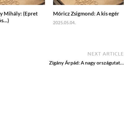
 Mihály: (Epret
Móricz Zsigmond: A kis egér
ós…)
2025.05.04.
NEXT ARTICLE
Zigány Árpád: A nagy országutat…