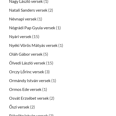
Nagy László versek
(1)
Natali Sanders versek
(2)
Névnapi versek
(1)
Nógrádi Pap Gyula versek
(1)
Nyári versek
(15)
Nyéki Vörös Mátyás versek
(1)
Oláh Gábor versek
(5)
Ölvedi László versek
(15)
Orczy Lőrinc versek
(3)
Ormándy István versek
(1)
Ormos Ede versek
(1)
Osvát Erzsébet versek
(2)
Őszi versek
(2)
Pákolitz István versek
(2)