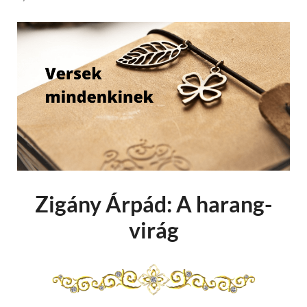
Zigány Árpád: A harang-
virág