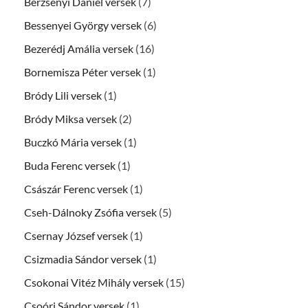
Berzsenyi Dániel versek
(7)
Bessenyei György versek
(6)
Bezerédj Amália versek
(16)
Bornemisza Péter versek
(1)
Bródy Lili versek
(1)
Bródy Miksa versek
(2)
Buczkó Mária versek
(1)
Buda Ferenc versek
(1)
Császár Ferenc versek
(1)
Cseh-Dálnoky Zsófia versek
(5)
Csernay József versek
(1)
Csizmadia Sándor versek
(1)
Csokonai Vitéz Mihály versek
(15)
Csoóri Sándor versek
(1)