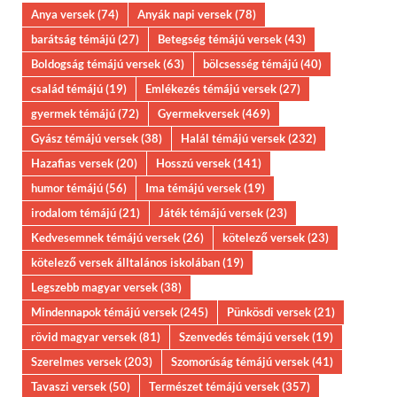
Anya versek
(74)
Anyák napi versek
(78)
barátság témájú
(27)
Betegség témájú versek
(43)
Boldogság témájú versek
(63)
bölcsesség témájú
(40)
család témájú
(19)
Emlékezés témájú versek
(27)
gyermek témájú
(72)
Gyermekversek
(469)
Gyász témájú versek
(38)
Halál témájú versek
(232)
Hazafias versek
(20)
Hosszú versek
(141)
humor témájú
(56)
Ima témájú versek
(19)
irodalom témájú
(21)
Játék témájú versek
(23)
Kedvesemnek témájú versek
(26)
kötelező versek
(23)
kötelező versek álltalános iskolában
(19)
Legszebb magyar versek
(38)
Mindennapok témájú versek
(245)
Pünkösdi versek
(21)
rövid magyar versek
(81)
Szenvedés témájú versek
(19)
Szerelmes versek
(203)
Szomorúság témájú versek
(41)
Tavaszi versek
(50)
Természet témájú versek
(357)