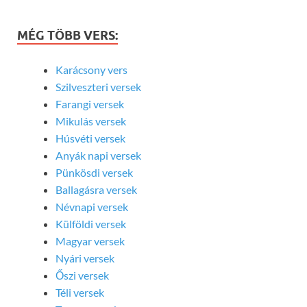
MÉG TÖBB VERS:
Karácsony vers
Szilveszteri versek
Farangi versek
Mikulás versek
Húsvéti versek
Anyák napi versek
Pünkösdi versek
Ballagásra versek
Névnapi versek
Külföldi versek
Magyar versek
Nyári versek
Őszi versek
Téli versek