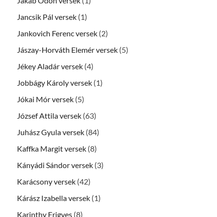
Jakab Ödön versek
(1)
Jancsik Pál versek
(1)
Jankovich Ferenc versek
(2)
Jászay-Horváth Elemér versek
(5)
Jékey Aladár versek
(4)
Jobbágy Károly versek
(1)
Jókai Mór versek
(5)
József Attila versek
(63)
Juhász Gyula versek
(84)
Kaffka Margit versek
(8)
Kányádi Sándor versek
(3)
Karácsony versek
(42)
Kárász Izabella versek
(1)
Karinthy Frigyes
(8)