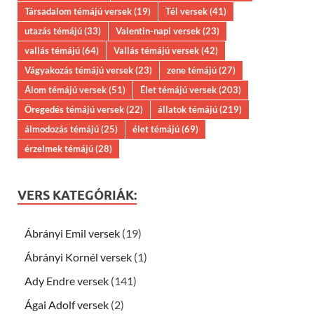
Társadalom témájú versek
(19)
Tél versek
(41)
utazás témájú
(33)
Valentin-napi versek
(23)
vallás témájú
(64)
Vallás témájú versek
(42)
Vágyakozás témájú versek
(23)
zene témájú
(27)
Álom témájú versek
(51)
Élet témájú versek
(203)
Öregedés témájú versek
(22)
állatok témájú
(219)
álmodozás témájú
(25)
élet témájú
(69)
érzelmek témájú
(28)
VERS KATEGÓRIÁK:
Ábrányi Emil versek
(19)
Ábrányi Kornél versek
(1)
Ady Endre versek
(141)
Ágai Adolf versek
(2)