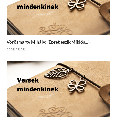
Vörösmarty Mihály: (Epret eszik Miklós…)
2025.05.05.