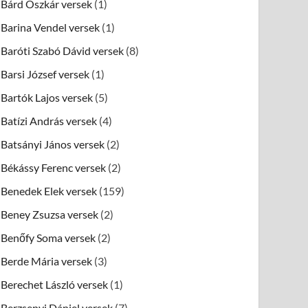
Bárd Oszkár versek
(1)
Barina Vendel versek
(1)
Baróti Szabó Dávid versek
(8)
Barsi József versek
(1)
Bartók Lajos versek
(5)
Batízi András versek
(4)
Batsányi János versek
(2)
Békássy Ferenc versek
(2)
Benedek Elek versek
(159)
Beney Zsuzsa versek
(2)
Benőfy Soma versek
(2)
Berde Mária versek
(3)
Berechet László versek
(1)
Berzsenyi Dániel versek
(7)