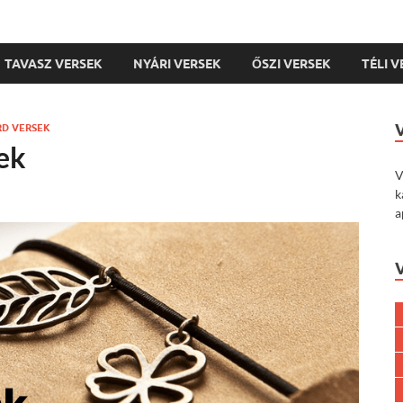
TAVASZ VERSEK
NYÁRI VERSEK
ŐSZI VERSEK
TÉLI 
RD VERSEK
ek
V
k
a