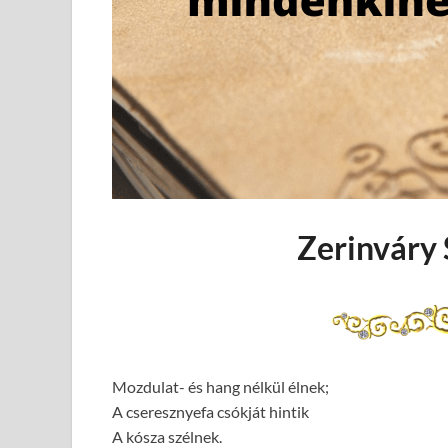
Zerinváry 
Mozdulat- és hang nélkül élnek;
A cseresznyefa csókját hintik
A kósza szélnek.