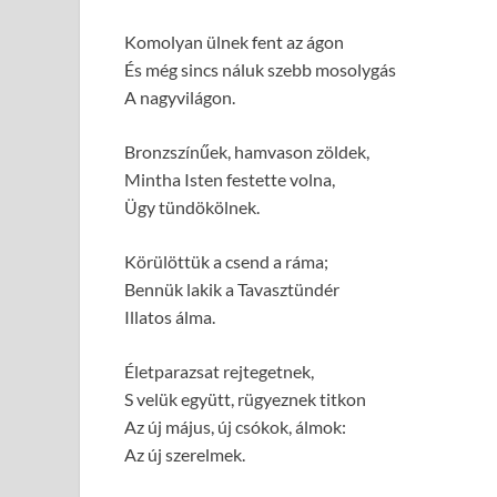
Komolyan ülnek fent az ágon
És még sincs náluk szebb mosolygás
A nagyvilágon.
Bronzszínűek, hamvason zöldek,
Mintha Isten festette volna,
Ügy tündökölnek.
Körülöttük a csend a ráma;
Bennük lakik a Tavasztündér
Illatos álma.
Életparazsat rejtegetnek,
S velük együtt, rügyeznek titkon
Az új május, új csókok, álmok:
Az új szerelmek.