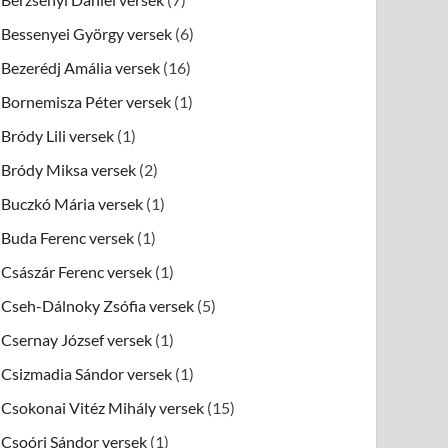
Bessenyei György versek
(6)
Bezerédj Amália versek
(16)
Bornemisza Péter versek
(1)
Bródy Lili versek
(1)
Bródy Miksa versek
(2)
Buczkó Mária versek
(1)
Buda Ferenc versek
(1)
Császár Ferenc versek
(1)
Cseh-Dálnoky Zsófia versek
(5)
Csernay József versek
(1)
Csizmadia Sándor versek
(1)
Csokonai Vitéz Mihály versek
(15)
Csoóri Sándor versek
(1)