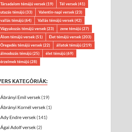
Társadalom témájú versek
(19)
Tél versek
(41)
utazás témájú
(33)
Valentin-napi versek
(23)
vallás témájú
(64)
Vallás témájú versek
(42)
Vágyakozás témájú versek
(23)
zene témájú
(27)
Álom témájú versek
(51)
Élet témájú versek
(203)
Öregedés témájú versek
(22)
állatok témájú
(219)
álmodozás témájú
(25)
élet témájú
(69)
érzelmek témájú
(28)
VERS KATEGÓRIÁK:
Ábrányi Emil versek
(19)
Ábrányi Kornél versek
(1)
Ady Endre versek
(141)
Ágai Adolf versek
(2)