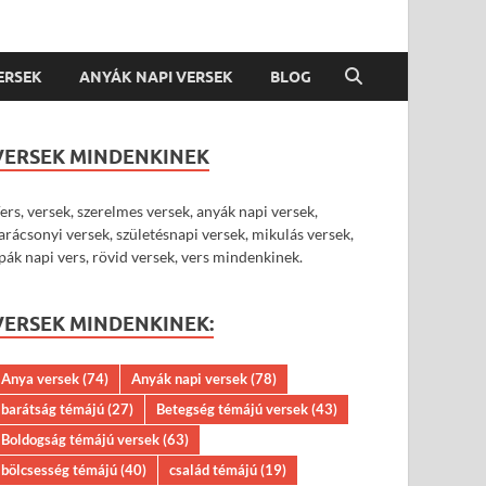
VERSEK
ANYÁK NAPI VERSEK
BLOG
VERSEK MINDENKINEK
ers, versek, szerelmes versek, anyák napi versek,
arácsonyi versek, születésnapi versek, mikulás versek,
pák napi vers, rövid versek, vers mindenkinek.
VERSEK MINDENKINEK:
Anya versek
(74)
Anyák napi versek
(78)
barátság témájú
(27)
Betegség témájú versek
(43)
Boldogság témájú versek
(63)
bölcsesség témájú
(40)
család témájú
(19)