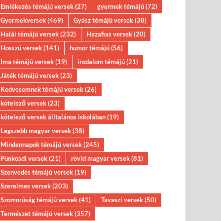
Emlékezés témájú versek
(27)
gyermek témájú
(72)
Gyermekversek
(469)
Gyász témájú versek
(38)
Halál témájú versek
(232)
Hazafias versek
(20)
Hosszú versek
(141)
humor témájú
(56)
Ima témájú versek
(19)
irodalom témájú
(21)
Játék témájú versek
(23)
Kedvesemnek témájú versek
(26)
kötelező versek
(23)
kötelező versek álltalános iskolában
(19)
Legszebb magyar versek
(38)
Mindennapok témájú versek
(245)
Pünkösdi versek
(21)
rövid magyar versek
(81)
Szenvedés témájú versek
(19)
Szerelmes versek
(203)
Szomorúság témájú versek
(41)
Tavaszi versek
(50)
Természet témájú versek
(357)