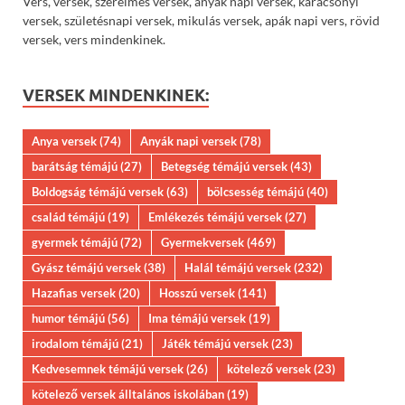
Vers, versek, szerelmes versek, anyák napi versek, karácsonyi
versek, születésnapi versek, mikulás versek, apák napi vers, rövid
versek, vers mindenkinek.
VERSEK MINDENKINEK:
Anya versek
(74)
Anyák napi versek
(78)
barátság témájú
(27)
Betegség témájú versek
(43)
Boldogság témájú versek
(63)
bölcsesség témájú
(40)
család témájú
(19)
Emlékezés témájú versek
(27)
gyermek témájú
(72)
Gyermekversek
(469)
Gyász témájú versek
(38)
Halál témájú versek
(232)
Hazafias versek
(20)
Hosszú versek
(141)
humor témájú
(56)
Ima témájú versek
(19)
irodalom témájú
(21)
Játék témájú versek
(23)
Kedvesemnek témájú versek
(26)
kötelező versek
(23)
kötelező versek álltalános iskolában
(19)