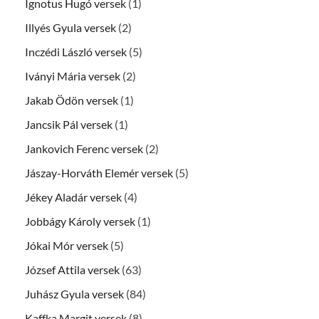
Ignotus Hugó versek
(1)
Illyés Gyula versek
(2)
Inczédi László versek
(5)
Iványi Mária versek
(2)
Jakab Ödön versek
(1)
Jancsik Pál versek
(1)
Jankovich Ferenc versek
(2)
Jászay-Horváth Elemér versek
(5)
Jékey Aladár versek
(4)
Jobbágy Károly versek
(1)
Jókai Mór versek
(5)
József Attila versek
(63)
Juhász Gyula versek
(84)
Kaffka Margit versek
(8)