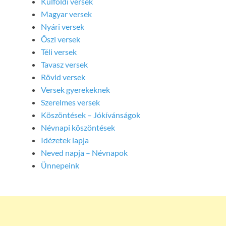
Külföldi versek
Magyar versek
Nyári versek
Őszi versek
Téli versek
Tavasz versek
Rövid versek
Versek gyerekeknek
Szerelmes versek
Köszöntések – Jókívánságok
Névnapi köszöntések
Idézetek lapja
Neved napja – Névnapok
Ünnepeink