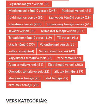
Legszebb magyar versek
(38)
Mindennapok témájú versek
(245)
Pünkösdi versek
(21)
rövid magyar versek
(81)
Szenvedés témájú versek
(19)
Szerelmes versek
(203)
Szomorúság témájú versek
(41)
Tavaszi versek
(50)
Természet témájú versek
(357)
Társadalom témájú versek
(19)
Tél versek
(41)
utazás témájú
(33)
Valentin-napi versek
(23)
vallás témájú
(64)
Vallás témájú versek
(42)
Vágyakozás témájú versek
(23)
zene témájú
(27)
Álom témájú versek
(51)
Élet témájú versek
(203)
Öregedés témájú versek
(22)
állatok témájú
(219)
álmodozás témájú
(25)
élet témájú
(69)
érzelmek témájú
(28)
VERS KATEGÓRIÁK: