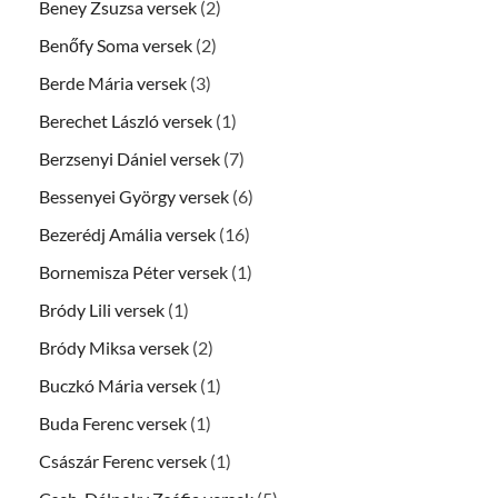
Beney Zsuzsa versek
(2)
Benőfy Soma versek
(2)
Berde Mária versek
(3)
Berechet László versek
(1)
Berzsenyi Dániel versek
(7)
Bessenyei György versek
(6)
Bezerédj Amália versek
(16)
Bornemisza Péter versek
(1)
Bródy Lili versek
(1)
Bródy Miksa versek
(2)
Buczkó Mária versek
(1)
Buda Ferenc versek
(1)
Császár Ferenc versek
(1)