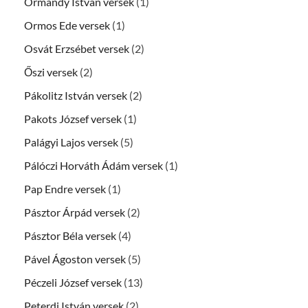
Ormándy István versek
(1)
Ormos Ede versek
(1)
Osvát Erzsébet versek
(2)
Őszi versek
(2)
Pákolitz István versek
(2)
Pakots József versek
(1)
Palágyi Lajos versek
(5)
Pálóczi Horváth Ádám versek
(1)
Pap Endre versek
(1)
Pásztor Árpád versek
(2)
Pásztor Béla versek
(4)
Pável Ágoston versek
(5)
Péczeli József versek
(13)
Peterdi István versek
(2)