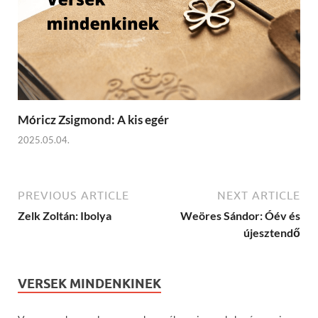
Móricz Zsigmond: A kis egér
2025.05.04.
PREVIOUS ARTICLE
NEXT ARTICLE
Zelk Zoltán: Ibolya
Weöres Sándor: Óév és
újesztendő
VERSEK MINDENKINEK