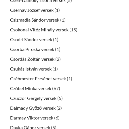
Cseh-Dálnoky Zsófia versek
(5)
Csernay József versek
(1)
Csizmadia Sándor versek
(1)
Csokonai Vitéz Mihály versek
(15)
Csoóri Sándor versek
(1)
Csorba Piroska versek
(1)
Csordás Zoltán versek
(2)
Csukás István versek
(1)
Czéhmester Erzsébet versek
(1)
Czóbel Minka versek
(67)
Czuczor Gergely versek
(5)
Dalmady Győző versek
(2)
Darmay Viktor versek
(6)
Dayka Gábor versek
(5)