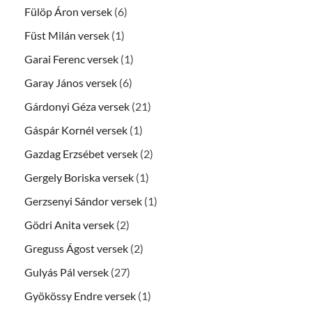
Fülöp Áron versek
(6)
Füst Milán versek
(1)
Garai Ferenc versek
(1)
Garay János versek
(6)
Gárdonyi Géza versek
(21)
Gáspár Kornél versek
(1)
Gazdag Erzsébet versek
(2)
Gergely Boriska versek
(1)
Gerzsenyi Sándor versek
(1)
Gödri Anita versek
(2)
Greguss Ágost versek
(2)
Gulyás Pál versek
(27)
Gyökössy Endre versek
(1)