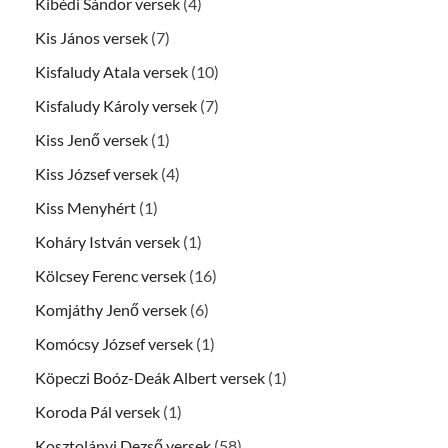
Kibédi Sándor versek
(4)
Kis János versek
(7)
Kisfaludy Atala versek
(10)
Kisfaludy Károly versek
(7)
Kiss Jenő versek
(1)
Kiss József versek
(4)
Kiss Menyhért
(1)
Koháry István versek
(1)
Kölcsey Ferenc versek
(16)
Komjáthy Jenő versek
(6)
Komócsy József versek
(1)
Köpeczi Boóz-Deák Albert versek
(1)
Koroda Pál versek
(1)
Kosztolányi Dezső versek
(58)