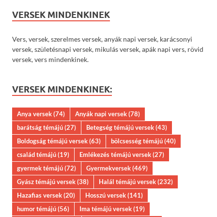
VERSEK MINDENKINEK
Vers, versek, szerelmes versek, anyák napi versek, karácsonyi
versek, születésnapi versek, mikulás versek, apák napi vers, rövid
versek, vers mindenkinek.
VERSEK MINDENKINEK:
Anya versek
(74)
Anyák napi versek
(78)
barátság témájú
(27)
Betegség témájú versek
(43)
Boldogság témájú versek
(63)
bölcsesség témájú
(40)
család témájú
(19)
Emlékezés témájú versek
(27)
gyermek témájú
(72)
Gyermekversek
(469)
Gyász témájú versek
(38)
Halál témájú versek
(232)
Hazafias versek
(20)
Hosszú versek
(141)
humor témájú
(56)
Ima témájú versek
(19)