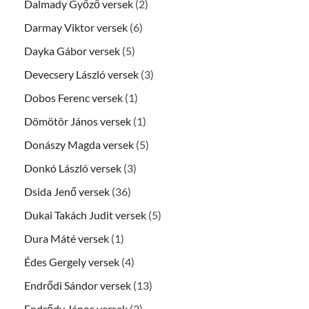
Dalmady Győző versek
(2)
Darmay Viktor versek
(6)
Dayka Gábor versek
(5)
Devecsery László versek
(3)
Dobos Ferenc versek
(1)
Dömötör János versek
(1)
Donászy Magda versek
(5)
Donkó László versek
(3)
Dsida Jenő versek
(36)
Dukai Takách Judit versek
(5)
Dura Máté versek
(1)
Édes Gergely versek
(4)
Endrődi Sándor versek
(13)
Endrődy János versek
(2)