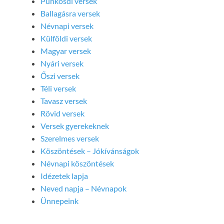
Pünkösdi versek
Ballagásra versek
Névnapi versek
Külföldi versek
Magyar versek
Nyári versek
Őszi versek
Téli versek
Tavasz versek
Rövid versek
Versek gyerekeknek
Szerelmes versek
Köszöntések – Jókívánságok
Névnapi köszöntések
Idézetek lapja
Neved napja – Névnapok
Ünnepeink