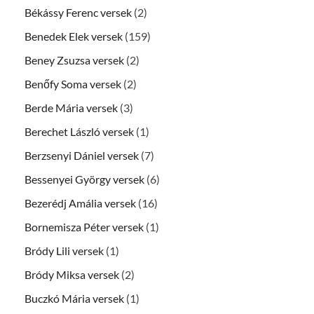
Békássy Ferenc versek
(2)
Benedek Elek versek
(159)
Beney Zsuzsa versek
(2)
Benőfy Soma versek
(2)
Berde Mária versek
(3)
Berechet László versek
(1)
Berzsenyi Dániel versek
(7)
Bessenyei György versek
(6)
Bezerédj Amália versek
(16)
Bornemisza Péter versek
(1)
Bródy Lili versek
(1)
Bródy Miksa versek
(2)
Buczkó Mária versek
(1)