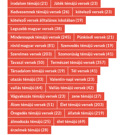
irodalom témájú
(21)
Játék témájú versek
(23)
Kedvesemnek témájú versek
(26)
kötelező versek
(23)
kötelező versek álltalános iskolában
(19)
Legszebb magyar versek
(38)
Mindennapok témájú versek
(245)
Pünkösdi versek
(21)
rövid magyar versek
(81)
Szenvedés témájú versek
(19)
Szerelmes versek
(203)
Szomorúság témájú versek
(41)
Tavaszi versek
(50)
Természet témájú versek
(357)
Társadalom témájú versek
(19)
Tél versek
(41)
utazás témájú
(33)
Valentin-napi versek
(23)
vallás témájú
(64)
Vallás témájú versek
(42)
Vágyakozás témájú versek
(23)
zene témájú
(27)
Álom témájú versek
(51)
Élet témájú versek
(203)
Öregedés témájú versek
(22)
állatok témájú
(219)
álmodozás témájú
(25)
élet témájú
(69)
érzelmek témájú
(28)