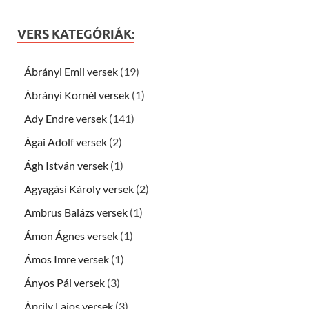
VERS KATEGÓRIÁK:
Ábrányi Emil versek
(19)
Ábrányi Kornél versek
(1)
Ady Endre versek
(141)
Ágai Adolf versek
(2)
Ágh István versek
(1)
Agyagási Károly versek
(2)
Ambrus Balázs versek
(1)
Ámon Ágnes versek
(1)
Ámos Imre versek
(1)
Ányos Pál versek
(3)
Áprily Lajos versek
(3)