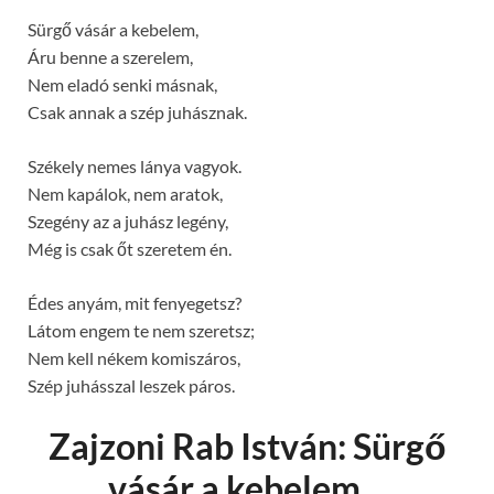
Sürgő vásár a kebelem,
Áru benne a szerelem,
Nem eladó senki másnak,
Csak annak a szép juhásznak.
Székely nemes lánya vagyok.
Nem kapálok, nem aratok,
Szegény az a juhász legény,
Még is csak őt szeretem én.
Édes anyám, mit fenyegetsz?
Látom engem te nem szeretsz;
Nem kell nékem komiszáros,
Szép juhásszal leszek páros.
Zajzoni Rab István: Sürgő
vásár a kebelem…