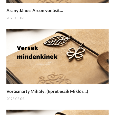
Arany János: Arcon vonásit…
2025.05.06.
Vörösmarty Mihály: (Epret eszik Miklós…)
2025.05.05.