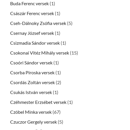
Buda Ferenc versek
(1)
Császár Ferenc versek
(1)
Cseh-Dálnoky Zsófia versek
(5)
Csernay József versek
(1)
Csizmadia Sándor versek
(1)
Csokonai Vitéz Mihály versek
(15)
Csoóri Sándor versek
(1)
Csorba Piroska versek
(1)
Csordás Zoltán versek
(2)
Csukás István versek
(1)
Czéhmester Erzsébet versek
(1)
Czóbel Minka versek
(67)
Czuczor Gergely versek
(5)