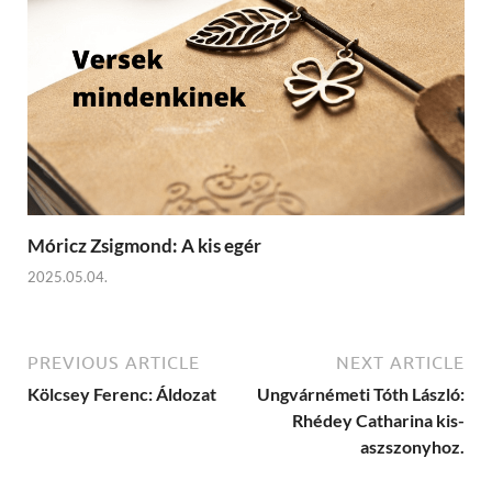
Móricz Zsigmond: A kis egér
2025.05.04.
PREVIOUS ARTICLE
NEXT ARTICLE
Kölcsey Ferenc: Áldozat
Ungvárnémeti Tóth László:
Rhédey Catharina kis-
aszszonyhoz.