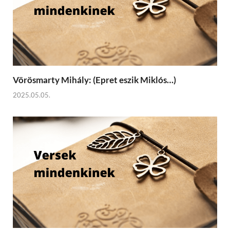
Vörösmarty Mihály: (Epret eszik Miklós…)
2025.05.05.