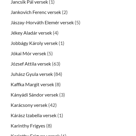
Jancsik Pál versek
(1)
Jankovich Ferenc versek
(2)
Jászay-Horváth Elemér versek
(5)
Jékey Aladár versek
(4)
Jobbágy Károly versek
(1)
Jókai Mór versek
(5)
József Attila versek
(63)
Juhász Gyula versek
(84)
Kaffka Margit versek
(8)
Kányádi Sándor versek
(3)
Karácsony versek
(42)
Kárász Izabella versek
(1)
Karinthy Frigyes
(8)
Karinthy Frigyes versek
(6)