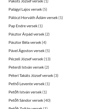
Pakots József versek
(1)
Palágyi Lajos versek
(5)
Pálóczi Horváth Ádám versek
(1)
Pap Endre versek
(1)
Pásztor Árpád versek
(2)
Pásztor Béla versek
(4)
Pável Ágoston versek
(5)
Péczeli József versek
(13)
Peterdi István versek
(2)
Péteri Takáts József versek
(3)
Pethő Levente versek
(1)
Petőfi István versek
(1)
Petőfi Sándor versek
(40)
Petőfi Zoltán versek
(1)