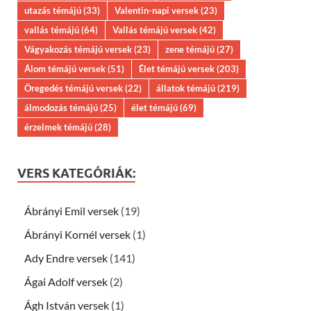
utazás témájú
(33)
Valentin-napi versek
(23)
vallás témájú
(64)
Vallás témájú versek
(42)
Vágyakozás témájú versek
(23)
zene témájú
(27)
Álom témájú versek
(51)
Élet témájú versek
(203)
Öregedés témájú versek
(22)
állatok témájú
(219)
álmodozás témájú
(25)
élet témájú
(69)
érzelmek témájú
(28)
VERS KATEGÓRIÁK:
Ábrányi Emil versek
(19)
Ábrányi Kornél versek
(1)
Ady Endre versek
(141)
Ágai Adolf versek
(2)
Ágh István versek
(1)