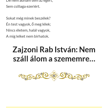
De nem adnám sem az égért,
Sem csillaga ezeriért.
Sokat még minek beszélek?
Én test vagyok, ő meg lélek;
Nincs életem, halál vagyok,
A mig lelket nem birhatok.
Zajzoni Rab István: Nem
száll álom a szememre…