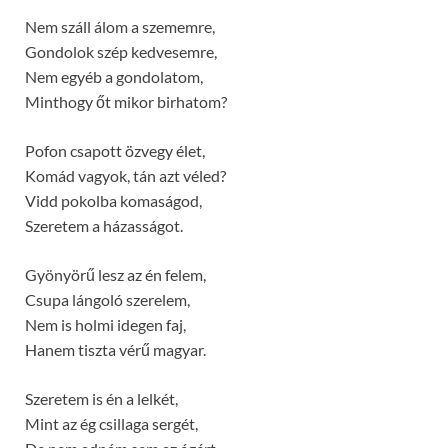
Nem száll álom a szememre,
Gondolok szép kedvesemre,
Nem egyéb a gondolatom,
Minthogy őt mikor birhatom?
Pofon csapott özvegy élet,
Komád vagyok, tán azt véled?
Vidd pokolba komaságod,
Szeretem a házasságot.
Gyönyörű lesz az én felem,
Csupa lángoló szerelem,
Nem is holmi idegen faj,
Hanem tiszta vérű magyar.
Szeretem is én a lelkét,
Mint az ég csillaga sergét,