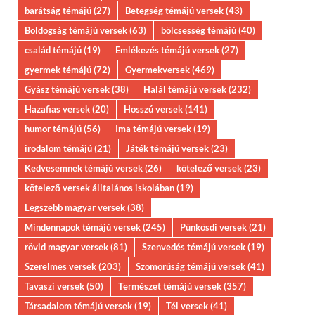
barátság témájú
(27)
Betegség témájú versek
(43)
Boldogság témájú versek
(63)
bölcsesség témájú
(40)
család témájú
(19)
Emlékezés témájú versek
(27)
gyermek témájú
(72)
Gyermekversek
(469)
Gyász témájú versek
(38)
Halál témájú versek
(232)
Hazafias versek
(20)
Hosszú versek
(141)
humor témájú
(56)
Ima témájú versek
(19)
irodalom témájú
(21)
Játék témájú versek
(23)
Kedvesemnek témájú versek
(26)
kötelező versek
(23)
kötelező versek álltalános iskolában
(19)
Legszebb magyar versek
(38)
Mindennapok témájú versek
(245)
Pünkösdi versek
(21)
rövid magyar versek
(81)
Szenvedés témájú versek
(19)
Szerelmes versek
(203)
Szomorúság témájú versek
(41)
Tavaszi versek
(50)
Természet témájú versek
(357)
Társadalom témájú versek
(19)
Tél versek
(41)