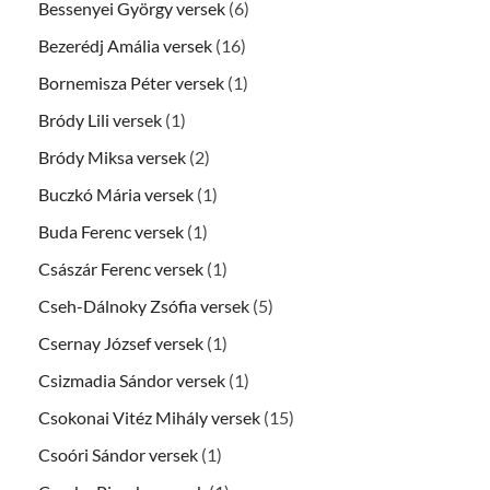
Bessenyei György versek
(6)
Bezerédj Amália versek
(16)
Bornemisza Péter versek
(1)
Bródy Lili versek
(1)
Bródy Miksa versek
(2)
Buczkó Mária versek
(1)
Buda Ferenc versek
(1)
Császár Ferenc versek
(1)
Cseh-Dálnoky Zsófia versek
(5)
Csernay József versek
(1)
Csizmadia Sándor versek
(1)
Csokonai Vitéz Mihály versek
(15)
Csoóri Sándor versek
(1)