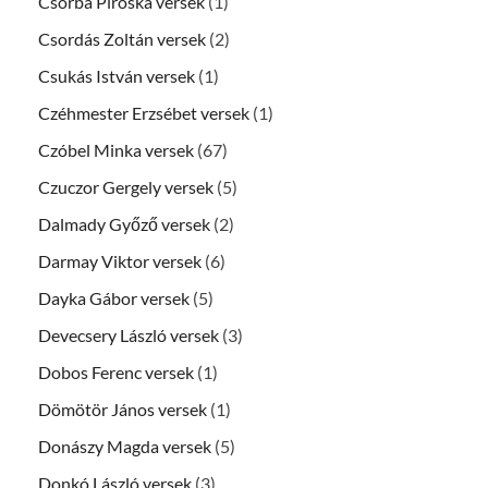
Csorba Piroska versek
(1)
Csordás Zoltán versek
(2)
Csukás István versek
(1)
Czéhmester Erzsébet versek
(1)
Czóbel Minka versek
(67)
Czuczor Gergely versek
(5)
Dalmady Győző versek
(2)
Darmay Viktor versek
(6)
Dayka Gábor versek
(5)
Devecsery László versek
(3)
Dobos Ferenc versek
(1)
Dömötör János versek
(1)
Donászy Magda versek
(5)
Donkó László versek
(3)