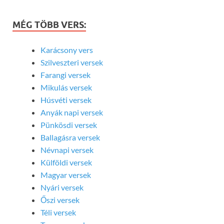
MÉG TÖBB VERS:
Karácsony vers
Szilveszteri versek
Farangi versek
Mikulás versek
Húsvéti versek
Anyák napi versek
Pünkösdi versek
Ballagásra versek
Névnapi versek
Külföldi versek
Magyar versek
Nyári versek
Őszi versek
Téli versek