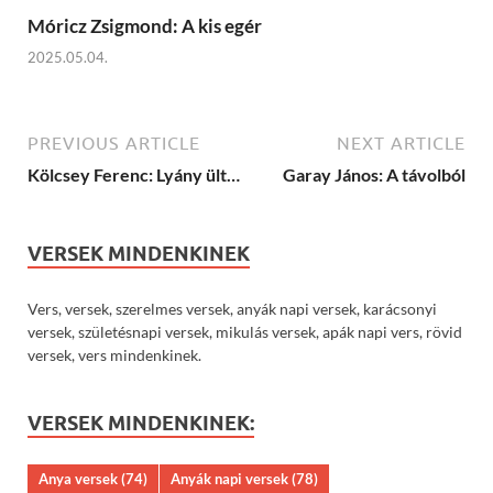
Móricz Zsigmond: A kis egér
2025.05.04.
PREVIOUS ARTICLE
NEXT ARTICLE
Kölcsey Ferenc: Lyány ült…
Garay János: A távolból
VERSEK MINDENKINEK
Vers, versek, szerelmes versek, anyák napi versek, karácsonyi
versek, születésnapi versek, mikulás versek, apák napi vers, rövid
versek, vers mindenkinek.
VERSEK MINDENKINEK:
Anya versek
(74)
Anyák napi versek
(78)