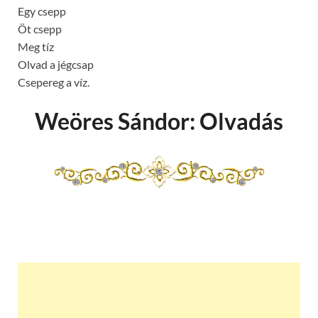
Egy csepp
Öt csepp
Meg tíz
Olvad a jégcsap
Csepereg a víz.
Weöres Sándor: Olvadás