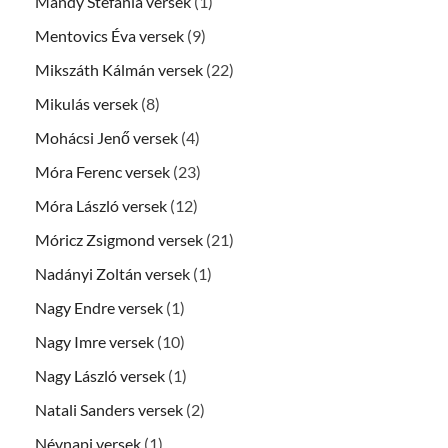
Mándy Stefánia versek
(1)
Mentovics Éva versek
(9)
Mikszáth Kálmán versek
(22)
Mikulás versek
(8)
Mohácsi Jenő versek
(4)
Móra Ferenc versek
(23)
Móra László versek
(12)
Móricz Zsigmond versek
(21)
Nadányi Zoltán versek
(1)
Nagy Endre versek
(1)
Nagy Imre versek
(10)
Nagy László versek
(1)
Natali Sanders versek
(2)
Névnapi versek
(1)