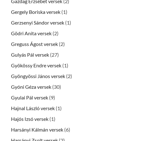
Gazdag Erzsébet versek
(2)
Gergely Boriska versek
(1)
Gerzsenyi Sándor versek
(1)
Gödri Anita versek
(2)
Greguss Ágost versek
(2)
Gulyás Pál versek
(27)
Gyökössy Endre versek
(1)
Gyöngyössi János versek
(2)
Gyóni Géza versek
(30)
Gyulai Pál versek
(9)
Hajnal László versek
(1)
Hajós Izsó versek
(1)
Harsányi Kálmán versek
(6)
Harsányi Zsolt versek
(2)