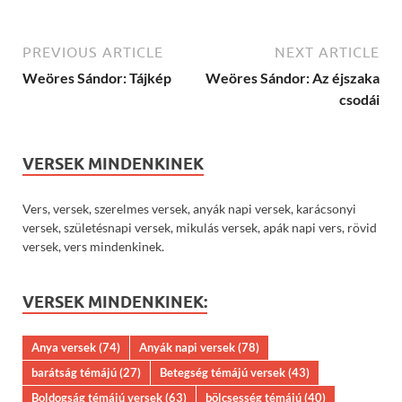
PREVIOUS ARTICLE
NEXT ARTICLE
Weöres Sándor: Tájkép
Weöres Sándor: Az éjszaka
csodái
VERSEK MINDENKINEK
Vers, versek, szerelmes versek, anyák napi versek, karácsonyi
versek, születésnapi versek, mikulás versek, apák napi vers, rövid
versek, vers mindenkinek.
VERSEK MINDENKINEK:
Anya versek
(74)
Anyák napi versek
(78)
barátság témájú
(27)
Betegség témájú versek
(43)
Boldogság témájú versek
(63)
bölcsesség témájú
(40)