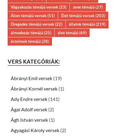
Vágyakozás témájú versek
(23)
zene témájú
(27)
Álom témájú versek
(51)
Élet témájú versek
(203)
Öregedés témájú versek
(22)
állatok témájú
(219)
álmodozás témájú
(25)
élet témájú
(69)
érzelmek témájú
(28)
VERS KATEGÓRIÁK:
Ábrányi Emil versek
(19)
Ábrányi Kornél versek
(1)
Ady Endre versek
(141)
Ágai Adolf versek
(2)
Ágh István versek
(1)
Agyagási Károly versek
(2)