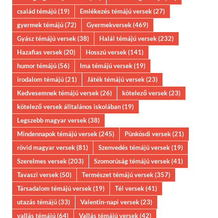
család témájú
(19)
Emlékezés témájú versek
(27)
gyermek témájú
(72)
Gyermekversek
(469)
Gyász témájú versek
(38)
Halál témájú versek
(232)
Hazafias versek
(20)
Hosszú versek
(141)
humor témájú
(56)
Ima témájú versek
(19)
irodalom témájú
(21)
Játék témájú versek
(23)
Kedvesemnek témájú versek
(26)
kötelező versek
(23)
kötelező versek álltalános iskolában
(19)
Legszebb magyar versek
(38)
Mindennapok témájú versek
(245)
Pünkösdi versek
(21)
rövid magyar versek
(81)
Szenvedés témájú versek
(19)
Szerelmes versek
(203)
Szomorúság témájú versek
(41)
Tavaszi versek
(50)
Természet témájú versek
(357)
Társadalom témájú versek
(19)
Tél versek
(41)
utazás témájú
(33)
Valentin-napi versek
(23)
vallás témájú
(64)
Vallás témájú versek
(42)