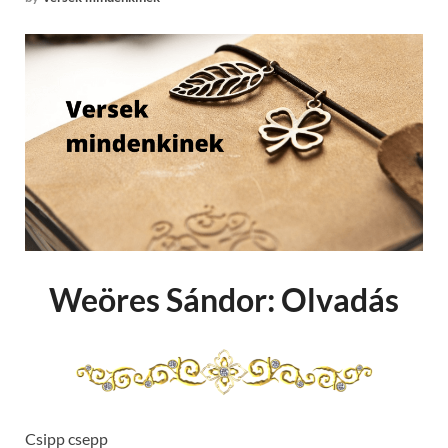
Weöres Sándor: Olvadás
Csipp csepp