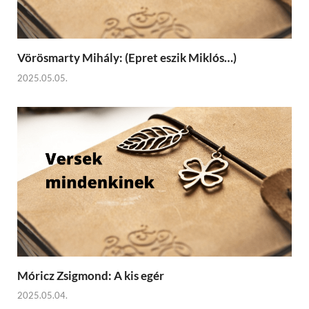
Vörösmarty Mihály: (Epret eszik Miklós…)
2025.05.05.
Móricz Zsigmond: A kis egér
2025.05.04.