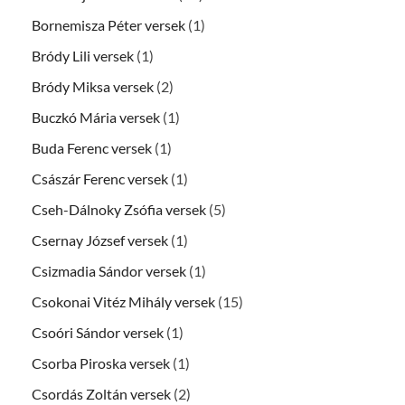
Bornemisza Péter versek
(1)
Bródy Lili versek
(1)
Bródy Miksa versek
(2)
Buczkó Mária versek
(1)
Buda Ferenc versek
(1)
Császár Ferenc versek
(1)
Cseh-Dálnoky Zsófia versek
(5)
Csernay József versek
(1)
Csizmadia Sándor versek
(1)
Csokonai Vitéz Mihály versek
(15)
Csoóri Sándor versek
(1)
Csorba Piroska versek
(1)
Csordás Zoltán versek
(2)