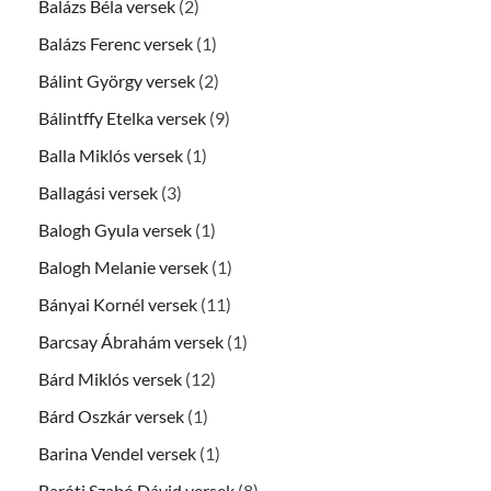
Balázs Béla versek
(2)
Balázs Ferenc versek
(1)
Bálint György versek
(2)
Bálintffy Etelka versek
(9)
Balla Miklós versek
(1)
Ballagási versek
(3)
Balogh Gyula versek
(1)
Balogh Melanie versek
(1)
Bányai Kornél versek
(11)
Barcsay Ábrahám versek
(1)
Bárd Miklós versek
(12)
Bárd Oszkár versek
(1)
Barina Vendel versek
(1)
Baróti Szabó Dávid versek
(8)