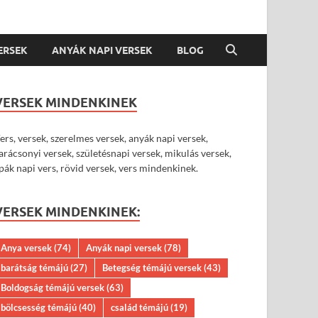
VERSEK
ANYÁK NAPI VERSEK
BLOG
VERSEK MINDENKINEK
ers, versek, szerelmes versek, anyák napi versek,
arácsonyi versek, születésnapi versek, mikulás versek,
pák napi vers, rövid versek, vers mindenkinek.
VERSEK MINDENKINEK:
Anya versek
(74)
Anyák napi versek
(78)
barátság témájú
(27)
Betegség témájú versek
(43)
Boldogság témájú versek
(63)
bölcsesség témájú
(40)
család témájú
(19)