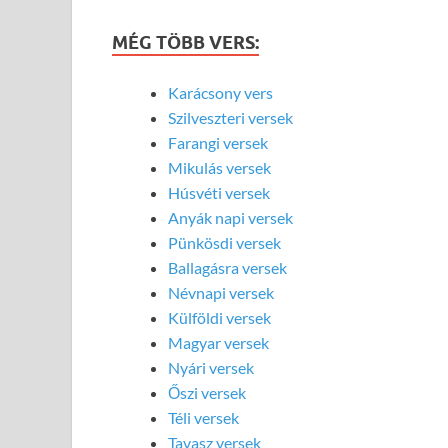
MÉG TÖBB VERS:
Karácsony vers
Szilveszteri versek
Farangi versek
Mikulás versek
Húsvéti versek
Anyák napi versek
Pünkösdi versek
Ballagásra versek
Névnapi versek
Külföldi versek
Magyar versek
Nyári versek
Őszi versek
Téli versek
Tavasz versek