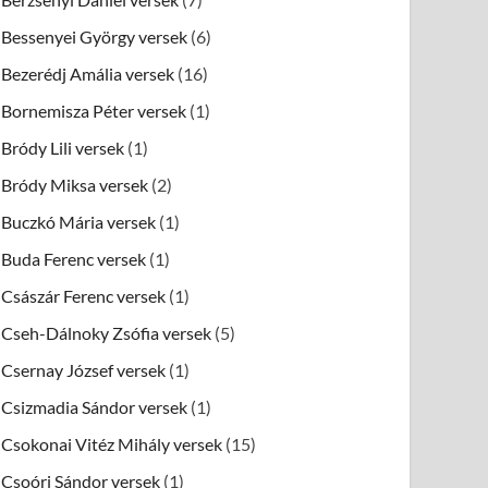
Bessenyei György versek
(6)
Bezerédj Amália versek
(16)
Bornemisza Péter versek
(1)
Bródy Lili versek
(1)
Bródy Miksa versek
(2)
Buczkó Mária versek
(1)
Buda Ferenc versek
(1)
Császár Ferenc versek
(1)
Cseh-Dálnoky Zsófia versek
(5)
Csernay József versek
(1)
Csizmadia Sándor versek
(1)
Csokonai Vitéz Mihály versek
(15)
Csoóri Sándor versek
(1)