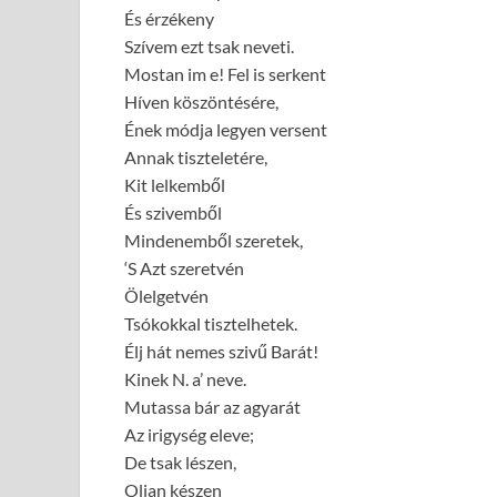
És érzékeny
Szívem ezt tsak neveti.
Mostan im e! Fel is serkent
Híven köszöntésére,
Ének módja legyen versent
Annak tiszteletére,
Kit lelkemből
És szivemből
Mindenemből szeretek,
‘S Azt szeretvén
Ölelgetvén
Tsókokkal tisztelhetek.
Élj hát nemes szivű Barát!
Kinek N. a’ neve.
Mutassa bár az agyarát
Az irigység eleve;
De tsak lészen,
Oljan készen