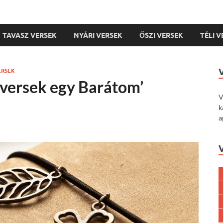
TAVASZ VERSEK
NYÁRI VERSEK
ŐSZI VERSEK
TÉLI 
ERSEK
 versek egy Barátom’
V
k
a