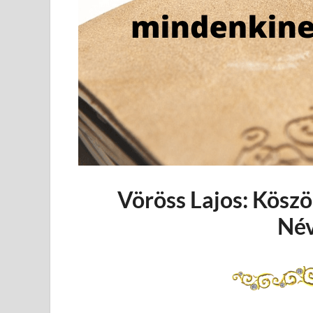
Vöröss Lajos: Kösz
Név