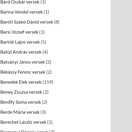
Bárd Oszkár versek
(1)
Barina Vendel versek
(1)
Baróti Szabó Dávid versek
(8)
Barsi József versek
(1)
Bartók Lajos versek
(5)
Batízi András versek
(4)
Batsányi János versek
(2)
Békássy Ferenc versek
(2)
Benedek Elek versek
(159)
Beney Zsuzsa versek
(2)
Benőfy Soma versek
(2)
Berde Mária versek
(3)
Berechet László versek
(1)
Berzsenyi Dániel versek
(7)