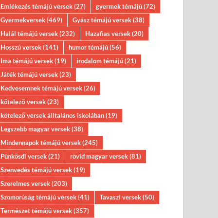
Emlékezés témájú versek
(27)
gyermek témájú
(72)
Gyermekversek
(469)
Gyász témájú versek
(38)
Halál témájú versek
(232)
Hazafias versek
(20)
Hosszú versek
(141)
humor témájú
(56)
Ima témájú versek
(19)
irodalom témájú
(21)
Játék témájú versek
(23)
Kedvesemnek témájú versek
(26)
kötelező versek
(23)
kötelező versek álltalános iskolában
(19)
Legszebb magyar versek
(38)
Mindennapok témájú versek
(245)
Pünkösdi versek
(21)
rövid magyar versek
(81)
Szenvedés témájú versek
(19)
Szerelmes versek
(203)
Szomorúság témájú versek
(41)
Tavaszi versek
(50)
Természet témájú versek
(357)