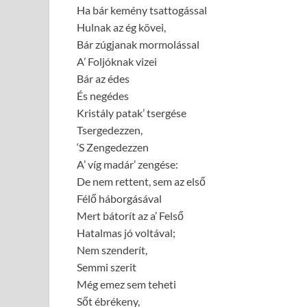
Ha bár kemény tsattogással
Hulnak az ég kövei,
Bár zúgjanak mormolással
A’ Foljóknak vizei
Bár az édes
És negédes
Kristály patak’ tsergése
Tsergedezzen,
‘S Zengedezzen
A’ víg madár’ zengése:
De nem rettent, sem az első
Félő háborgásával
Mert bátorít az a’ Felső
Hatalmas jó voltával;
Nem szenderít,
Semmi szerit
Még emez sem teheti
Sőt ébrékeny,