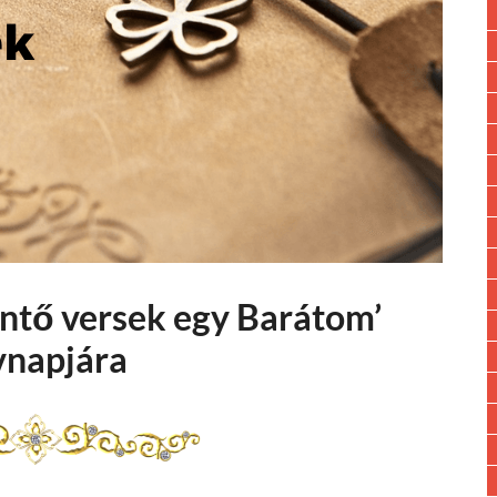
öntő versek egy Barátom’
napjára