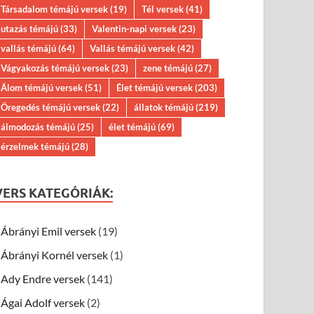
Társadalom témájú versek
(19)
Tél versek
(41)
utazás témájú
(33)
Valentin-napi versek
(23)
vallás témájú
(64)
Vallás témájú versek
(42)
Vágyakozás témájú versek
(23)
zene témájú
(27)
Álom témájú versek
(51)
Élet témájú versek
(203)
Öregedés témájú versek
(22)
állatok témájú
(219)
álmodozás témájú
(25)
élet témájú
(69)
érzelmek témájú
(28)
VERS KATEGÓRIÁK:
Ábrányi Emil versek
(19)
Ábrányi Kornél versek
(1)
Ady Endre versek
(141)
Ágai Adolf versek
(2)