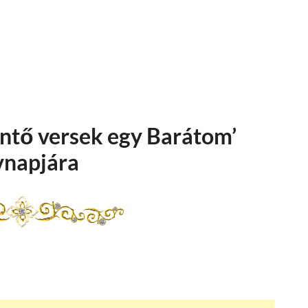
öntő versek egy Barátom’
napjára