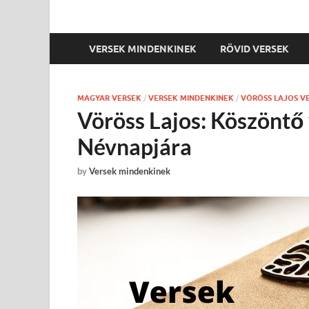
VERSEK MINDENKINEK
RÖVID VERSEK
MAGYAR VERSEK
/
VERSEK MINDENKINEK
/
VÖRÖSS LAJOS V
Vöröss Lajos: Köszöntő
Névnapjára
by
Versek mindenkinek