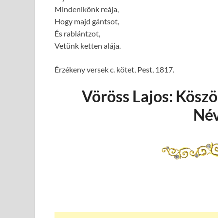
Mindenikönk reája,
Hogy majd gántsot,
És rablántzot,
Vetünk ketten alája.
Érzékeny versek c. kötet, Pest, 1817.
Vöröss Lajos: Kösz
Név