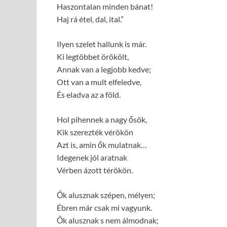
Haszontalan minden bánat!
Haj rá étel, dal, ital.”
Ilyen szelet hallunk is már.
Ki legtöbbet örökölt,
Annak van a legjobb kedve;
Ott van a mult elfeledve,
És eladva az a föld.
Hol pihennek a nagy ősök,
Kik szerezték vérökön
Azt is, amin ők mulatnak…
Idegenek jól aratnak
Vérben ázott térökön.
Ők alusznak szépen, mélyen;
Ébren már csak mi vagyunk.
Ők alusznak s nem álmodnak;