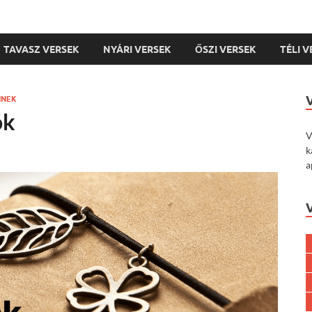
TAVASZ VERSEK
NYÁRI VERSEK
ŐSZI VERSEK
TÉLI 
INEK
ók
V
k
a