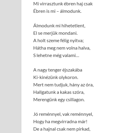
Mi virrasztunk ébren haj csak
Ébren is mi – álmodunk.
Álmodunk mi hihetetlent,
El se merjük mondani.
A holt szeme félig nyitva;
Hátha meg nem volna halva,
S lehetne még valami…
A nagy tenger éjszakába
Ki-kinézünk olykoron.
Mert nem tudjuk, hány az óra,
Hallgatunk a kakas szóra,
Merengünk egy csillagon.
Jó reménnyel, vak reménnyel,
Hogy ha megvirradna már!
De a hajnal csak nem pirkad,