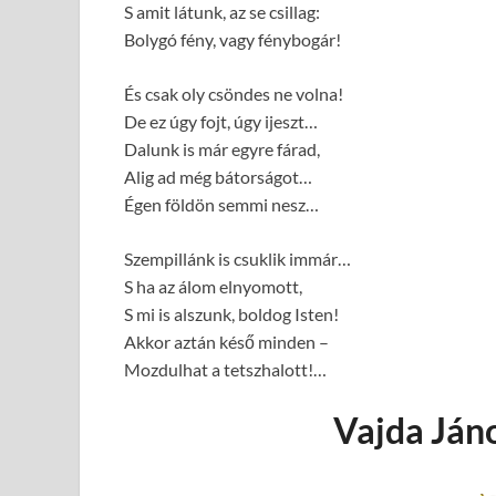
S amit látunk, az se csillag:
Bolygó fény, vagy fénybogár!
És csak oly csöndes ne volna!
De ez úgy fojt, úgy ijeszt…
Dalunk is már egyre fárad,
Alig ad még bátorságot…
Égen földön semmi nesz…
Szempillánk is csuklik immár…
S ha az álom elnyomott,
S mi is alszunk, boldog Isten!
Akkor aztán késő minden –
Mozdulhat a tetszhalott!…
Vajda Jáno