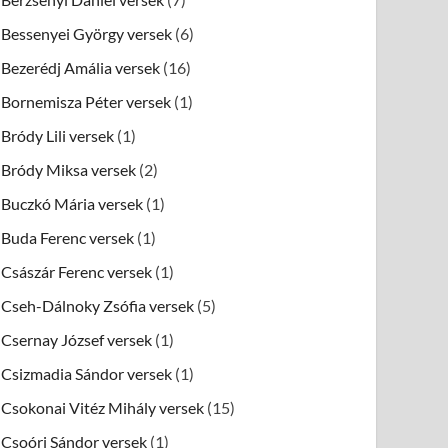
Bessenyei György versek
(6)
Bezerédj Amália versek
(16)
Bornemisza Péter versek
(1)
Bródy Lili versek
(1)
Bródy Miksa versek
(2)
Buczkó Mária versek
(1)
Buda Ferenc versek
(1)
Császár Ferenc versek
(1)
Cseh-Dálnoky Zsófia versek
(5)
Csernay József versek
(1)
Csizmadia Sándor versek
(1)
Csokonai Vitéz Mihály versek
(15)
Csoóri Sándor versek
(1)