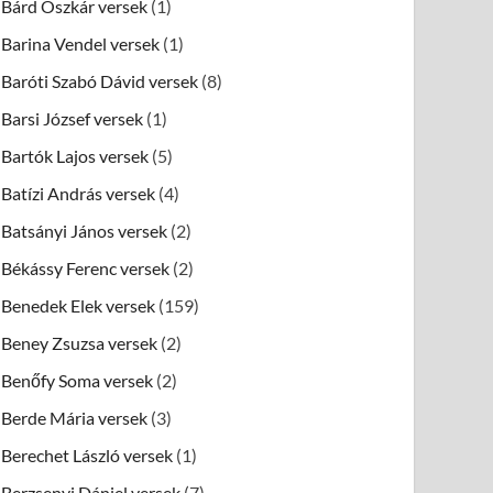
Bárd Oszkár versek
(1)
Barina Vendel versek
(1)
Baróti Szabó Dávid versek
(8)
Barsi József versek
(1)
Bartók Lajos versek
(5)
Batízi András versek
(4)
Batsányi János versek
(2)
Békássy Ferenc versek
(2)
Benedek Elek versek
(159)
Beney Zsuzsa versek
(2)
Benőfy Soma versek
(2)
Berde Mária versek
(3)
Berechet László versek
(1)
Berzsenyi Dániel versek
(7)