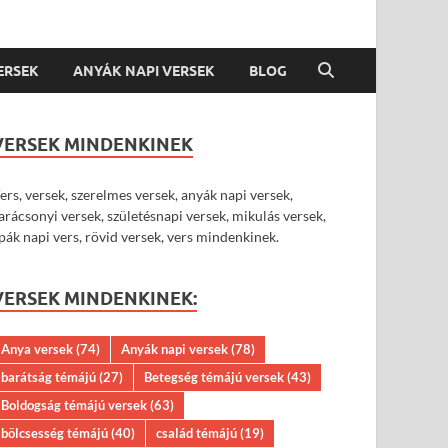
VERSEK
ANYÁK NAPI VERSEK
BLOG
VERSEK MINDENKINEK
ers, versek, szerelmes versek, anyák napi versek,
arácsonyi versek, születésnapi versek, mikulás versek,
pák napi vers, rövid versek, vers mindenkinek.
VERSEK MINDENKINEK:
Anya versek
(74)
Anyák napi versek
(78)
barátság témájú
(27)
Betegség témájú versek
(43)
Boldogság témájú versek
(63)
bölcsesség témájú
(40)
család témájú
(19)