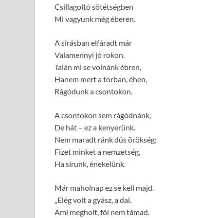
Csillagoltó sötétségben
Mi vagyunk még éberen.
A sirásban elfáradt már
Valamennyi jó rokon.
Talán mi se volnánk ébren,
Hanem mert a torban, éhen,
Rágódunk a csontokon.
A csontokon sem rágódnánk,
De hát – ez a kenyerünk.
Nem maradt ránk dús örökség;
Fizet minket a nemzetség,
Ha sirunk, énekelünk.
Már maholnap ez se kell majd.
„Elég volt a gyász, a dal.
Ami megholt, föl nem támad.