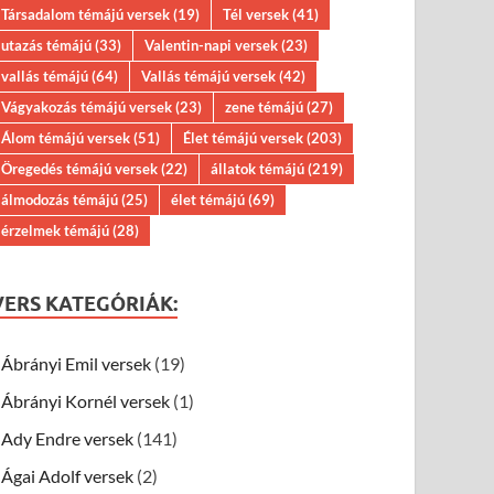
Társadalom témájú versek
(19)
Tél versek
(41)
utazás témájú
(33)
Valentin-napi versek
(23)
vallás témájú
(64)
Vallás témájú versek
(42)
Vágyakozás témájú versek
(23)
zene témájú
(27)
Álom témájú versek
(51)
Élet témájú versek
(203)
Öregedés témájú versek
(22)
állatok témájú
(219)
álmodozás témájú
(25)
élet témájú
(69)
érzelmek témájú
(28)
VERS KATEGÓRIÁK:
Ábrányi Emil versek
(19)
Ábrányi Kornél versek
(1)
Ady Endre versek
(141)
Ágai Adolf versek
(2)