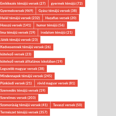
Emlékezés témájú versek
(27)
gyermek témájú
(72)
Gyermekversek
(469)
Gyász témájú versek
(38)
Halál témájú versek
(232)
Hazafias versek
(20)
Hosszú versek
(141)
humor témájú
(56)
Ima témájú versek
(19)
irodalom témájú
(21)
Játék témájú versek
(23)
Kedvesemnek témájú versek
(26)
kötelező versek
(23)
kötelező versek álltalános iskolában
(19)
Legszebb magyar versek
(38)
Mindennapok témájú versek
(245)
Pünkösdi versek
(21)
rövid magyar versek
(81)
Szenvedés témájú versek
(19)
Szerelmes versek
(203)
Szomorúság témájú versek
(41)
Tavaszi versek
(50)
Természet témájú versek
(357)