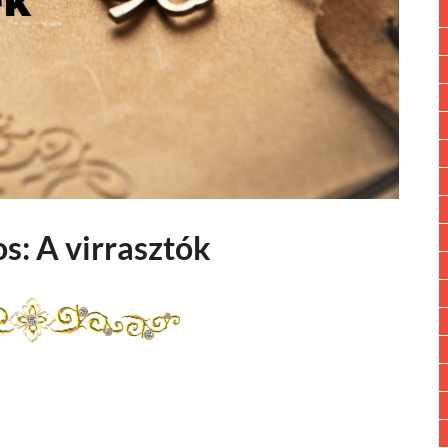
s: A virrasztók