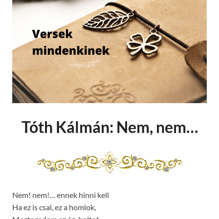
Tóth Kálmán: Nem, nem…
Nem! nem!… ennek hinni kell
Ha ez is csal, ez a homlok,