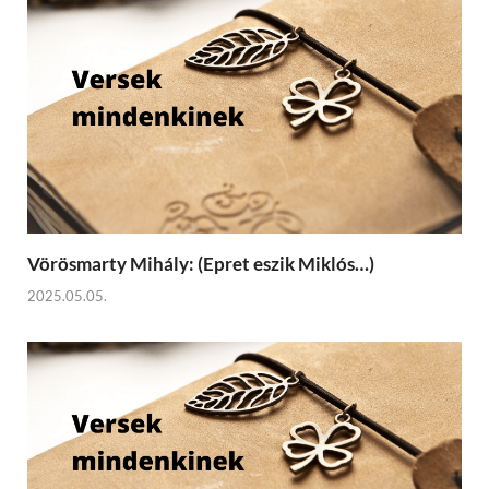
Vörösmarty Mihály: (Epret eszik Miklós…)
2025.05.05.