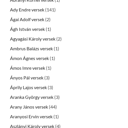
Ady Endre versek
(141)
Ágai Adolf versek
(2)
Ágh István versek
(1)
Agyagási Károly versek
(2)
Ambrus Balázs versek
(1)
Ámon Ágnes versek
(1)
Ámos Imre versek
(1)
Ányos Pál versek
(3)
Áprily Lajos versek
(3)
Aranka György versek
(3)
Arany János versek
(44)
Aranyosi Ervin versek
(1)
Aszlányi Károly versek
(4)