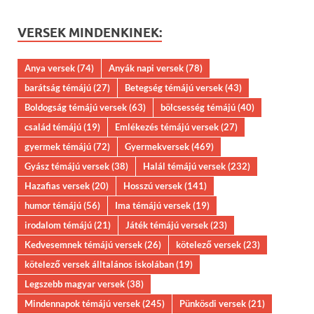
VERSEK MINDENKINEK:
Anya versek
(74)
Anyák napi versek
(78)
barátság témájú
(27)
Betegség témájú versek
(43)
Boldogság témájú versek
(63)
bölcsesség témájú
(40)
család témájú
(19)
Emlékezés témájú versek
(27)
gyermek témájú
(72)
Gyermekversek
(469)
Gyász témájú versek
(38)
Halál témájú versek
(232)
Hazafias versek
(20)
Hosszú versek
(141)
humor témájú
(56)
Ima témájú versek
(19)
irodalom témájú
(21)
Játék témájú versek
(23)
Kedvesemnek témájú versek
(26)
kötelező versek
(23)
kötelező versek álltalános iskolában
(19)
Legszebb magyar versek
(38)
Mindennapok témájú versek
(245)
Pünkösdi versek
(21)