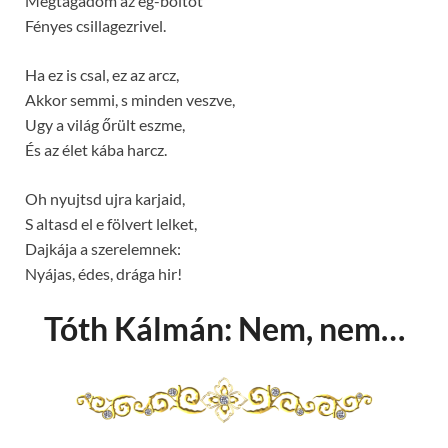
Megtagadom az ég-boltot
Fényes csillagezrivel.
Ha ez is csal, ez az arcz,
Akkor semmi, s minden veszve,
Ugy a világ őrült eszme,
És az élet kába harcz.
Oh nyujtsd ujra karjaid,
S altasd el e fölvert lelket,
Dajkája a szerelemnek:
Nyájas, édes, drága hir!
Tóth Kálmán: Nem, nem…