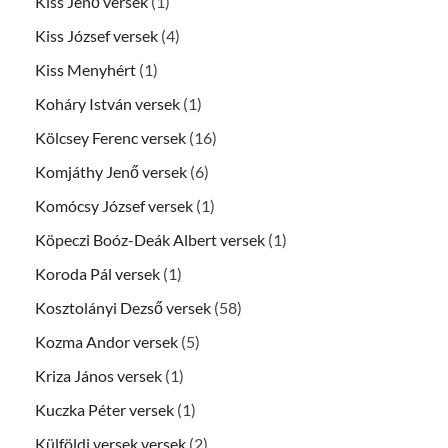
Kiss Jenő versek
(1)
Kiss József versek
(4)
Kiss Menyhért
(1)
Koháry István versek
(1)
Kölcsey Ferenc versek
(16)
Komjáthy Jenő versek
(6)
Komócsy József versek
(1)
Köpeczi Boóz-Deák Albert versek
(1)
Koroda Pál versek
(1)
Kosztolányi Dezső versek
(58)
Kozma Andor versek
(5)
Kriza János versek
(1)
Kuczka Péter versek
(1)
Külföldi versek versek
(2)