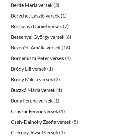
Berde Mária versek
(3)
Berechet László versek
(1)
Berzsenyi Dániel versek
(7)
Bessenyei György versek
(6)
Bezerédj Amália versek
(16)
Bornemisza Péter versek
(1)
Bródy Lili versek
(1)
Bródy Miksa versek
(2)
Buczkó Mária versek
(1)
Buda Ferenc versek
(1)
Császár Ferenc versek
(1)
Cseh-Dálnoky Zsófia versek
(5)
Csernay József versek
(1)