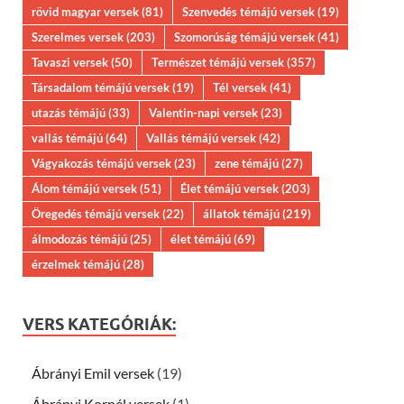
rövid magyar versek
(81)
Szenvedés témájú versek
(19)
Szerelmes versek
(203)
Szomorúság témájú versek
(41)
Tavaszi versek
(50)
Természet témájú versek
(357)
Társadalom témájú versek
(19)
Tél versek
(41)
utazás témájú
(33)
Valentin-napi versek
(23)
vallás témájú
(64)
Vallás témájú versek
(42)
Vágyakozás témájú versek
(23)
zene témájú
(27)
Álom témájú versek
(51)
Élet témájú versek
(203)
Öregedés témájú versek
(22)
állatok témájú
(219)
álmodozás témájú
(25)
élet témájú
(69)
érzelmek témájú
(28)
VERS KATEGÓRIÁK:
Ábrányi Emil versek
(19)
Ábrányi Kornél versek
(1)