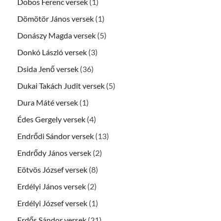
Dobos Ferenc versek
(1)
Dömötör János versek
(1)
Donászy Magda versek
(5)
Donkó László versek
(3)
Dsida Jenő versek
(36)
Dukai Takách Judit versek
(5)
Dura Máté versek
(1)
Édes Gergely versek
(4)
Endrődi Sándor versek
(13)
Endrődy János versek
(2)
Eötvös József versek
(8)
Erdélyi János versek
(2)
Erdélyi József versek
(1)
Erdős Sándor versek
(21)