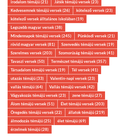
irodalom témájú
(21)
Játék témájú versek
(23)
Kedvesemnek témájú versek
(26)
kötelező versek
(23)
kötelező versek álltalános iskolában
(19)
Legszebb magyar versek
(38)
Mindennapok témájú versek
(245)
Pünkösdi versek
(21)
rövid magyar versek
(81)
Szenvedés témájú versek
(19)
Szerelmes versek
(203)
Szomorúság témájú versek
(41)
Tavaszi versek
(50)
Természet témájú versek
(357)
Társadalom témájú versek
(19)
Tél versek
(41)
utazás témájú
(33)
Valentin-napi versek
(23)
vallás témájú
(64)
Vallás témájú versek
(42)
Vágyakozás témájú versek
(23)
zene témájú
(27)
Álom témájú versek
(51)
Élet témájú versek
(203)
Öregedés témájú versek
(22)
állatok témájú
(219)
álmodozás témájú
(25)
élet témájú
(69)
érzelmek témájú
(28)