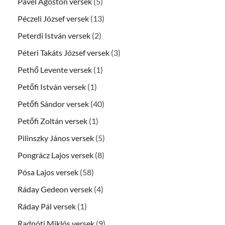
Pável Ágoston versek
(5)
Péczeli József versek
(13)
Peterdi István versek
(2)
Péteri Takáts József versek
(3)
Pethő Levente versek
(1)
Petőfi István versek
(1)
Petőfi Sándor versek
(40)
Petőfi Zoltán versek
(1)
Pilinszky János versek
(5)
Pongrácz Lajos versek
(8)
Pósa Lajos versek
(58)
Ráday Gedeon versek
(4)
Ráday Pál versek
(1)
Radnóti Miklós versek
(9)