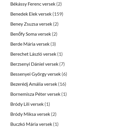
Békássy Ferenc versek
(2)
Benedek Elek versek
(159)
Beney Zsuzsa versek
(2)
Benőfy Soma versek
(2)
Berde Mária versek
(3)
Berechet László versek
(1)
Berzsenyi Dániel versek
(7)
Bessenyei György versek
(6)
Bezerédj Amália versek
(16)
Bornemisza Péter versek
(1)
Bródy Lili versek
(1)
Bródy Miksa versek
(2)
Buczkó Mária versek
(1)