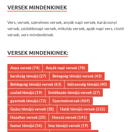
VERSEK MINDENKINEK
Vers, versek, szerelmes versek, anyák napi versek, karácsonyi
versek, születésnapi versek, mikulás versek, apák napi vers, rövid
versek, vers mindenkinek.
VERSEK MINDENKINEK:
Anya versek
(74)
Anyák napi versek
(78)
barátság témájú
(27)
Betegség témájú versek
(43)
Boldogság témájú versek
(63)
bölcsesség témájú
(40)
család témájú
(19)
Emlékezés témájú versek
(27)
gyermek témájú
(72)
Gyermekversek
(469)
Gyász témájú versek
(38)
Halál témájú versek
(232)
Hazafias versek
(20)
Hosszú versek
(141)
humor témájú
(56)
Ima témájú versek
(19)