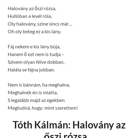
Halovány az őszi rózsa,
Hullóban a levél róla,
Oly halovány, szine sincs már…
Oh oly beteg ez a kis lány.
Fáj nekem e kis lány búja,
Hanem ő ezt nem is tudja –
Szivem olyan félve dobban,
Halála se fájna jobban.
Nem is bánnám, ha meghalna,
Meghalnék én is miatta,
S legalább majd az egekben
Megtudná, hogy: mint szerettem!
Tóth Kálmán: Halovány az
őszi rózsa…