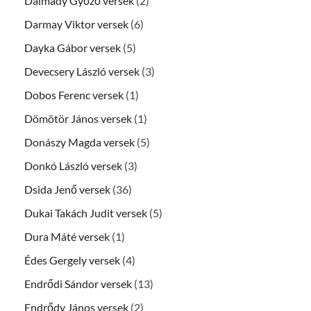
Dalmady Győző versek
(2)
Darmay Viktor versek
(6)
Dayka Gábor versek
(5)
Devecsery László versek
(3)
Dobos Ferenc versek
(1)
Dömötör János versek
(1)
Donászy Magda versek
(5)
Donkó László versek
(3)
Dsida Jenő versek
(36)
Dukai Takách Judit versek
(5)
Dura Máté versek
(1)
Édes Gergely versek
(4)
Endrődi Sándor versek
(13)
Endrődy János versek
(2)