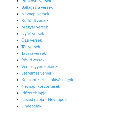
Pünkösdi versek
Ballagásra versek
Névnapi versek
Külföldi versek
Magyar versek
Nyári versek
Őszi versek
Téli versek
Tavasz versek
Rövid versek
Versek gyerekeknek
Szerelmes versek
Köszöntések – Jókívánságok
Névnapi köszöntések
Idézetek lapja
Neved napja – Névnapok
Ünnepeink