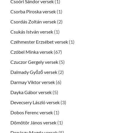
Csoóri Sándor versek
(1)
Csorba Piroska versek
(1)
Csordás Zoltán versek
(2)
Csukás István versek
(1)
Czéhmester Erzsébet versek
(1)
Czóbel Minka versek
(67)
Czuczor Gergely versek
(5)
Dalmady Győző versek
(2)
Darmay Viktor versek
(6)
Dayka Gábor versek
(5)
Devecsery László versek
(3)
Dobos Ferenc versek
(1)
Dömötör János versek
(1)
Donászy Magda versek
(5)