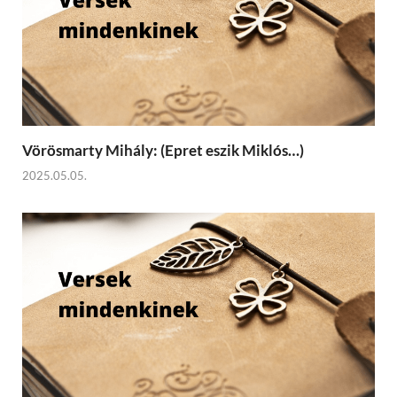
Vörösmarty Mihály: (Epret eszik Miklós…)
2025.05.05.