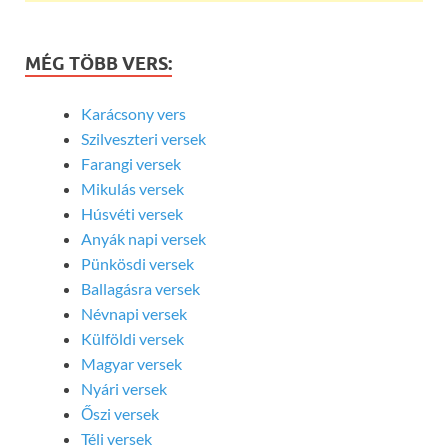
MÉG TÖBB VERS:
Karácsony vers
Szilveszteri versek
Farangi versek
Mikulás versek
Húsvéti versek
Anyák napi versek
Pünkösdi versek
Ballagásra versek
Névnapi versek
Külföldi versek
Magyar versek
Nyári versek
Őszi versek
Téli versek