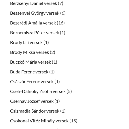
Berzsenyi Dániel versek
(7)
Bessenyei György versek
(6)
Bezerédj Amália versek
(16)
Bornemisza Péter versek
(1)
Bródy Lili versek
(1)
Bródy Miksa versek
(2)
Buczkó Mária versek
(1)
Buda Ferenc versek
(1)
Császár Ferenc versek
(1)
Cseh-Dálnoky Zsófia versek
(5)
Csernay József versek
(1)
Csizmadia Sándor versek
(1)
Csokonai Vitéz Mihály versek
(15)