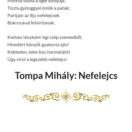
Mintha volna a liget könyűje,
Tiszta gyönggyel ömlik a patak;
Partjain az ifju nefelejcsek
Bokrosával felvirítanak.
Kedves lánykám! égi szép szemedből,
Hivedért könyűt gyakorta ejts!
Kebleden, édes bús harmatától
Úgy virúl a legszebb nefelejcs!
Tompa Mihály: Nefelejcs