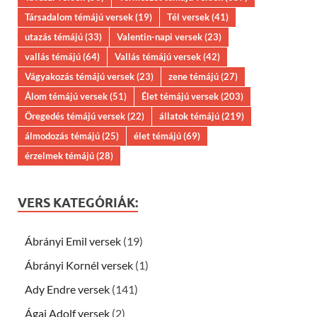
Társadalom témájú versek
(19)
Tél versek
(41)
utazás témájú
(33)
Valentin-napi versek
(23)
vallás témájú
(64)
Vallás témájú versek
(42)
Vágyakozás témájú versek
(23)
zene témájú
(27)
Álom témájú versek
(51)
Élet témájú versek
(203)
Öregedés témájú versek
(22)
állatok témájú
(219)
álmodozás témájú
(25)
élet témájú
(69)
érzelmek témájú
(28)
VERS KATEGÓRIÁK:
Ábrányi Emil versek
(19)
Ábrányi Kornél versek
(1)
Ady Endre versek
(141)
Ágai Adolf versek
(2)