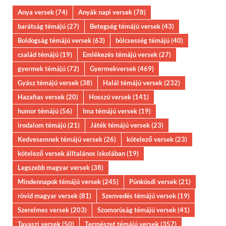
Anya versek
(74)
Anyák napi versek
(78)
barátság témájú
(27)
Betegség témájú versek
(43)
Boldogság témájú versek
(63)
bölcsesség témájú
(40)
család témájú
(19)
Emlékezés témájú versek
(27)
gyermek témájú
(72)
Gyermekversek
(469)
Gyász témájú versek
(38)
Halál témájú versek
(232)
Hazafias versek
(20)
Hosszú versek
(141)
humor témájú
(56)
Ima témájú versek
(19)
irodalom témájú
(21)
Játék témájú versek
(23)
Kedvesemnek témájú versek
(26)
kötelező versek
(23)
kötelező versek álltalános iskolában
(19)
Legszebb magyar versek
(38)
Mindennapok témájú versek
(245)
Pünkösdi versek
(21)
rövid magyar versek
(81)
Szenvedés témájú versek
(19)
Szerelmes versek
(203)
Szomorúság témájú versek
(41)
Tavaszi versek
(50)
Természet témájú versek
(357)