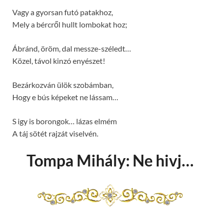
Vagy a gyorsan futó patakhoz,
Mely a bércről hullt lombokat hoz;
Ábránd, öröm, dal messze-széledt…
Közel, távol kinzó enyészet!
Bezárkozván ülök szobámban,
Hogy e bús képeket ne lássam…
S igy is borongok… lázas elmém
A táj sötét rajzát viselvén.
Tompa Mihály: Ne hivj…