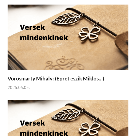
Vörösmarty Mihály: (Epret eszik Miklós…)
2025.05.05.