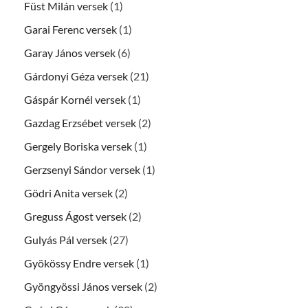
Füst Milán versek
(1)
Garai Ferenc versek
(1)
Garay János versek
(6)
Gárdonyi Géza versek
(21)
Gáspár Kornél versek
(1)
Gazdag Erzsébet versek
(2)
Gergely Boriska versek
(1)
Gerzsenyi Sándor versek
(1)
Gödri Anita versek
(2)
Greguss Ágost versek
(2)
Gulyás Pál versek
(27)
Gyökössy Endre versek
(1)
Gyöngyössi János versek
(2)