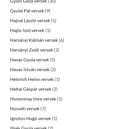
Gyóni Géza versek
(30)
Gyulai Pál versek
(9)
Hajnal László versek
(1)
Hajós Izsó versek
(1)
Harsányi Kálmán versek
(6)
Harsányi Zsolt versek
(2)
Havas Gyula versek
(5)
Havas István versek
(2)
Heinrich Heine versek
(1)
Heltai Gáspár versek
(2)
Homonnay Imre versek
(1)
Húsvéti versek
(7)
Ignotus Hugó versek
(1)
Illyés Gyula versek
(2)