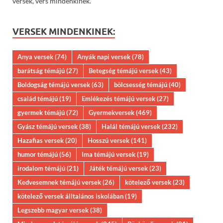
versek, vers mindenkinek.
VERSEK MINDENKINEK:
Anya versek
(74)
Anyák napi versek
(78)
barátság témájú
(27)
Betegség témájú versek
(43)
Boldogság témájú versek
(63)
bölcsesség témájú
(40)
család témájú
(19)
Emlékezés témájú versek
(27)
gyermek témájú
(72)
Gyermekversek
(469)
Gyász témájú versek
(38)
Halál témájú versek
(232)
Hazafias versek
(20)
Hosszú versek
(141)
humor témájú
(56)
Ima témájú versek
(19)
irodalom témájú
(21)
Játék témájú versek
(23)
Kedvesemnek témájú versek
(26)
kötelező versek
(23)
kötelező versek álltalános iskolában
(19)
Legszebb magyar versek
(38)