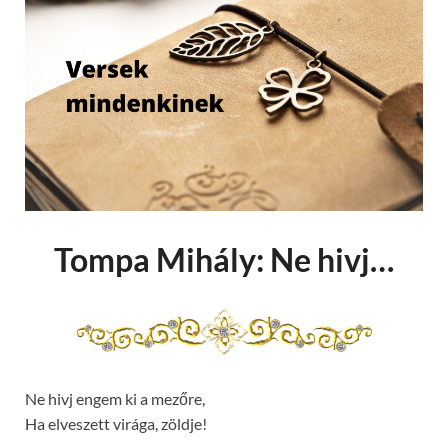
Tompa Mihály: Ne hivj…
Ne hivj engem ki a mezőre,
Ha elveszett virága, zöldje!