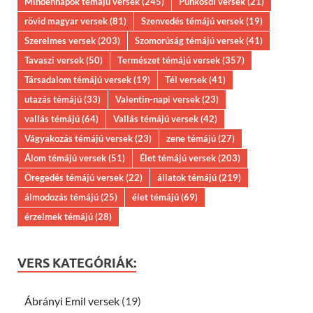
Mindennapok témájú versek
(245)
Pünkösdi versek
(21)
rövid magyar versek
(81)
Szenvedés témájú versek
(19)
Szerelmes versek
(203)
Szomorúság témájú versek
(41)
Tavaszi versek
(50)
Természet témájú versek
(357)
Társadalom témájú versek
(19)
Tél versek
(41)
utazás témájú
(33)
Valentin-napi versek
(23)
vallás témájú
(64)
Vallás témájú versek
(42)
Vágyakozás témájú versek
(23)
zene témájú
(27)
Álom témájú versek
(51)
Élet témájú versek
(203)
Öregedés témájú versek
(22)
állatok témájú
(219)
álmodozás témájú
(25)
élet témájú
(69)
érzelmek témájú
(28)
VERS KATEGÓRIÁK:
Ábrányi Emil versek
(19)