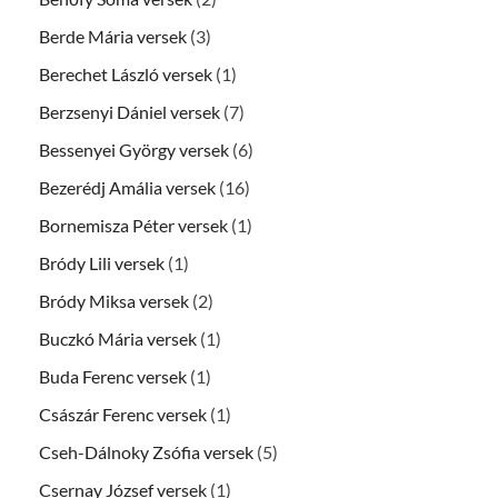
Berde Mária versek
(3)
Berechet László versek
(1)
Berzsenyi Dániel versek
(7)
Bessenyei György versek
(6)
Bezerédj Amália versek
(16)
Bornemisza Péter versek
(1)
Bródy Lili versek
(1)
Bródy Miksa versek
(2)
Buczkó Mária versek
(1)
Buda Ferenc versek
(1)
Császár Ferenc versek
(1)
Cseh-Dálnoky Zsófia versek
(5)
Csernay József versek
(1)