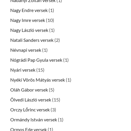
Nadányi Zoltán versek
(1)
Nagy Endre versek
(1)
Nagy Imre versek
(10)
Nagy László versek
(1)
Natali Sanders versek
(2)
Névnapi versek
(1)
Nógrádi Pap Gyula versek
(1)
Nyári versek
(15)
Nyéki Vörös Mátyás versek
(1)
Oláh Gábor versek
(5)
Ölvedi László versek
(15)
Orczy Lőrinc versek
(3)
Ormándy István versek
(1)
Ormos Ede versek
(1)