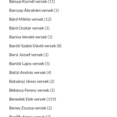
Bányai Kornél versek
(11)
Barcsay Ábrahám versek
(1)
Bárd Miklós versek
(12)
Bárd Oszkár versek
(1)
Barina Vendel versek
(1)
Baróti Szabó Dávid versek
(8)
Barsi József versek
(1)
Bartók Lajos versek
(5)
Batízi András versek
(4)
Batsányi János versek
(2)
Békássy Ferenc versek
(2)
Benedek Elek versek
(159)
Beney Zsuzsa versek
(2)
Benőfy Soma versek
(2)