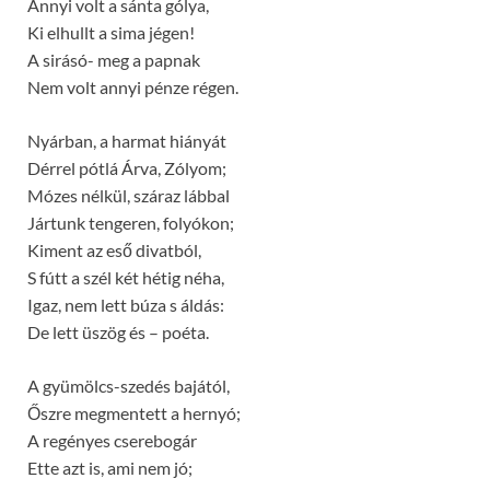
Annyi volt a sánta gólya,
Ki elhullt a sima jégen!
A sirásó- meg a papnak
Nem volt annyi pénze régen.
Nyárban, a harmat hiányát
Dérrel pótlá Árva, Zólyom;
Mózes nélkül, száraz lábbal
Jártunk tengeren, folyókon;
Kiment az eső divatból,
S fútt a szél két hétig néha,
Igaz, nem lett búza s áldás:
De lett üszög és – poéta.
A gyümölcs-szedés bajától,
Őszre megmentett a hernyó;
A regényes cserebogár
Ette azt is, ami nem jó;