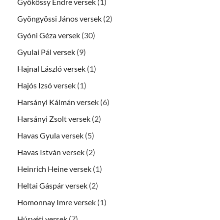
Gyökössy Endre versek
(1)
Gyöngyössi János versek
(2)
Gyóni Géza versek
(30)
Gyulai Pál versek
(9)
Hajnal László versek
(1)
Hajós Izsó versek
(1)
Harsányi Kálmán versek
(6)
Harsányi Zsolt versek
(2)
Havas Gyula versek
(5)
Havas István versek
(2)
Heinrich Heine versek
(1)
Heltai Gáspár versek
(2)
Homonnay Imre versek
(1)
Húsvéti versek
(7)