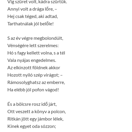
Vig szüret volt, kádra szürtük.
Annyi volt a drága lőre, –
Hej csak téged, aki adtad,
Tarthatnálak jól belőle!
S az év végre megbolondúlt,
Vénségére lett szerelmes:
Hó s fagy kellett volna, s a tél
Vala nyájas engedelmes.
Az elkinzott földnek akkor
Hozott nyiló szép virágot; –
Rámosolyghatsz az emberre,
Ha elébb jól pofon vágod!
És a bölcsre rosz idő járt,
Ott veszett a könyv a polcon,
Ritkán jött egy jámbor lélek,
Kinek egyet oda sózzon;