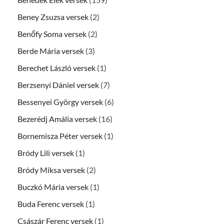
Beney Zsuzsa versek
(2)
Benőfy Soma versek
(2)
Berde Mária versek
(3)
Berechet László versek
(1)
Berzsenyi Dániel versek
(7)
Bessenyei György versek
(6)
Bezerédj Amália versek
(16)
Bornemisza Péter versek
(1)
Bródy Lili versek
(1)
Bródy Miksa versek
(2)
Buczkó Mária versek
(1)
Buda Ferenc versek
(1)
Császár Ferenc versek
(1)