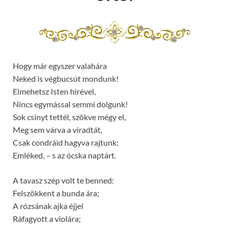
Hogy már egyszer valahára
Neked is végbucsút mondunk!
Elmehetsz Isten hirével,
Nincs egymással semmi dolgunk!
Sok csinyt tettél, szökve mégy el,
Meg sem várva a viradtát,
Csak condráid hagyva rajtunk:
Emléked, – s az ócska naptárt.
A tavasz szép volt te benned:
Felszökkent a bunda ára;
A rózsának ajka éjjel
Ráfagyott a violára;