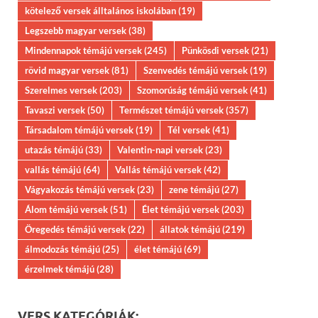
kötelező versek álltalános iskolában
(19)
Legszebb magyar versek
(38)
Mindennapok témájú versek
(245)
Pünkösdi versek
(21)
rövid magyar versek
(81)
Szenvedés témájú versek
(19)
Szerelmes versek
(203)
Szomorúság témájú versek
(41)
Tavaszi versek
(50)
Természet témájú versek
(357)
Társadalom témájú versek
(19)
Tél versek
(41)
utazás témájú
(33)
Valentin-napi versek
(23)
vallás témájú
(64)
Vallás témájú versek
(42)
Vágyakozás témájú versek
(23)
zene témájú
(27)
Álom témájú versek
(51)
Élet témájú versek
(203)
Öregedés témájú versek
(22)
állatok témájú
(219)
álmodozás témájú
(25)
élet témájú
(69)
érzelmek témájú
(28)
VERS KATEGÓRIÁK: