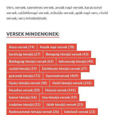
Vers, versek, szerelmes versek, anyák napi versek, karácsonyi
versek, születésnapi versek, mikulás versek, apák napi vers, rövid
versek, vers mindenkinek.
VERSEK MINDENKINEK:
Anya versek
(74)
Anyák napi versek
(78)
barátság témájú
(27)
Betegség témájú versek
(43)
Boldogság témájú versek
(63)
bölcsesség témájú
(40)
család témájú
(19)
Emlékezés témájú versek
(27)
gyermek témájú
(72)
Gyermekversek
(469)
Gyász témájú versek
(38)
Halál témájú versek
(232)
Hazafias versek
(20)
Hosszú versek
(141)
humor témájú
(56)
Ima témájú versek
(19)
irodalom témájú
(21)
Játék témájú versek
(23)
Kedvesemnek témájú versek
(26)
kötelező versek
(23)