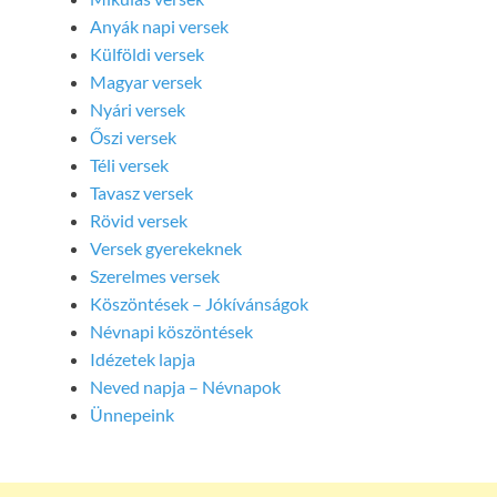
Anyák napi versek
Külföldi versek
Magyar versek
Nyári versek
Őszi versek
Téli versek
Tavasz versek
Rövid versek
Versek gyerekeknek
Szerelmes versek
Köszöntések – Jókívánságok
Névnapi köszöntések
Idézetek lapja
Neved napja – Névnapok
Ünnepeink