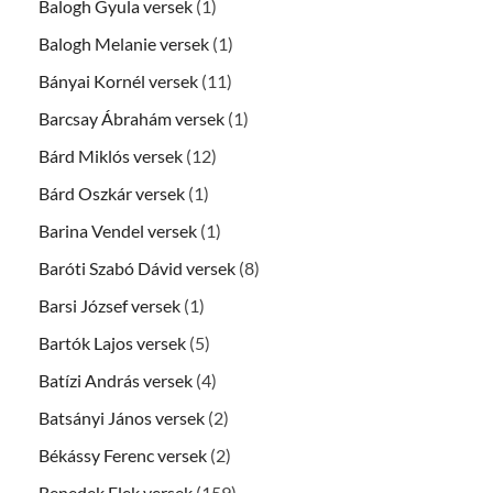
Balogh Gyula versek
(1)
Balogh Melanie versek
(1)
Bányai Kornél versek
(11)
Barcsay Ábrahám versek
(1)
Bárd Miklós versek
(12)
Bárd Oszkár versek
(1)
Barina Vendel versek
(1)
Baróti Szabó Dávid versek
(8)
Barsi József versek
(1)
Bartók Lajos versek
(5)
Batízi András versek
(4)
Batsányi János versek
(2)
Békássy Ferenc versek
(2)
Benedek Elek versek
(159)