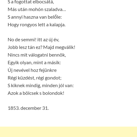
S a fogottat elbocsátá,
Más után mohón szaladva…
S annyi haszna van belőle:
Hogy rongyos lett a kalapja.
No de semmi! itt az új év,
Jobb lesz tán ez? Majd megválik!
Nincs mit válogatni bennök,
Egyik olyan, mint a másik:
Új nevével hoz fejünkre
Régi küzdést, régi gondot;
S kiknek mindig, minden jól van:
Azok a bölcsek s bolondok!
1853. december 31.