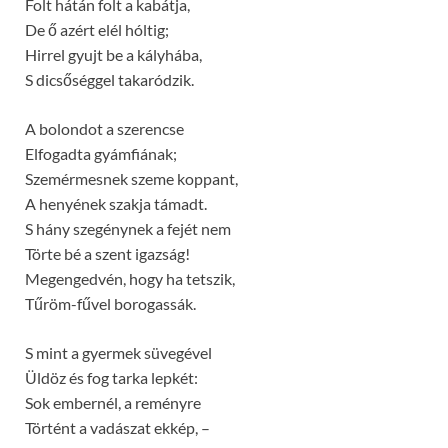
Folt hátán folt a kabátja,
De ő azért elél hóltig;
Hirrel gyujt be a kályhába,
S dicsőséggel takaródzik.
A bolondot a szerencse
Elfogadta gyámfiának;
Szemérmesnek szeme koppant,
A henyének szakja támadt.
S hány szegénynek a fejét nem
Törte bé a szent igazság!
Megengedvén, hogy ha tetszik,
Tűröm-fűvel borogassák.
S mint a gyermek süvegével
Üldöz és fog tarka lepkét:
Sok embernél, a reményre
Történt a vadászat ekkép, –