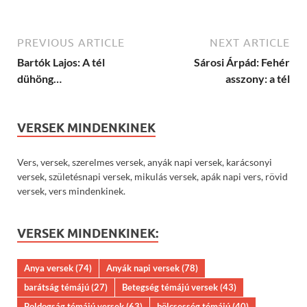
PREVIOUS ARTICLE
NEXT ARTICLE
Bartók Lajos: A tél
Sárosi Árpád: Fehér
dühöng…
asszony: a tél
VERSEK MINDENKINEK
Vers, versek, szerelmes versek, anyák napi versek, karácsonyi
versek, születésnapi versek, mikulás versek, apák napi vers, rövid
versek, vers mindenkinek.
VERSEK MINDENKINEK:
Anya versek
(74)
Anyák napi versek
(78)
barátság témájú
(27)
Betegség témájú versek
(43)
Boldogság témájú versek
(63)
bölcsesség témájú
(40)