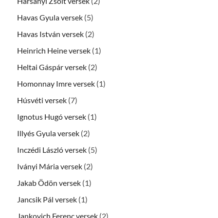
Harsányi Zsolt versek
(2)
Havas Gyula versek
(5)
Havas István versek
(2)
Heinrich Heine versek
(1)
Heltai Gáspár versek
(2)
Homonnay Imre versek
(1)
Húsvéti versek
(7)
Ignotus Hugó versek
(1)
Illyés Gyula versek
(2)
Inczédi László versek
(5)
Iványi Mária versek
(2)
Jakab Ödön versek
(1)
Jancsik Pál versek
(1)
Jankovich Ferenc versek
(2)