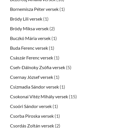
Bornemisza Péter versek
(1)
Bródy Lili versek
(1)
Bródy Miksa versek
(2)
Buczkó Mária versek
(1)
Buda Ferenc versek
(1)
Császár Ferenc versek
(1)
Cseh-Dálnoky Zsófia versek
(5)
Csernay József versek
(1)
Csizmadia Sándor versek
(1)
Csokonai Vitéz Mihály versek
(15)
Csoóri Sándor versek
(1)
Csorba Piroska versek
(1)
Csordás Zoltán versek
(2)