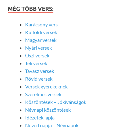
MÉG TÖBB VERS:
Karácsony vers
Külföldi versek
Magyar versek
Nyári versek
Őszi versek
Téli versek
Tavasz versek
Rövid versek
Versek gyerekeknek
Szerelmes versek
Köszöntések – Jókívánságok
Névnapi köszöntések
Idézetek lapja
Neved napja – Névnapok