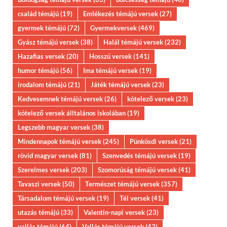
család témájú
(19)
Emlékezés témájú versek
(27)
gyermek témájú
(72)
Gyermekversek
(469)
Gyász témájú versek
(38)
Halál témájú versek
(232)
Hazafias versek
(20)
Hosszú versek
(141)
humor témájú
(56)
Ima témájú versek
(19)
irodalom témájú
(21)
Játék témájú versek
(23)
Kedvesemnek témájú versek
(26)
kötelező versek
(23)
kötelező versek álltalános iskolában
(19)
Legszebb magyar versek
(38)
Mindennapok témájú versek
(245)
Pünkösdi versek
(21)
rövid magyar versek
(81)
Szenvedés témájú versek
(19)
Szerelmes versek
(203)
Szomorúság témájú versek
(41)
Tavaszi versek
(50)
Természet témájú versek
(357)
Társadalom témájú versek
(19)
Tél versek
(41)
utazás témájú
(33)
Valentin-napi versek
(23)
vallás témájú
(64)
Vallás témájú versek
(42)