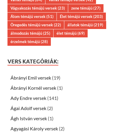
Vágyakozás témájú versek
(23)
zene témájú
(27)
Álom témájú versek
(51)
Élet témájú versek
(203)
Öregedés témájú versek
(22)
állatok témájú
(219)
álmodozás témájú
(25)
élet témájú
(69)
érzelmek témájú
(28)
VERS KATEGÓRIÁK:
Ábrányi Emil versek
(19)
Ábrányi Kornél versek
(1)
Ady Endre versek
(141)
Ágai Adolf versek
(2)
Ágh István versek
(1)
Agyagási Károly versek
(2)