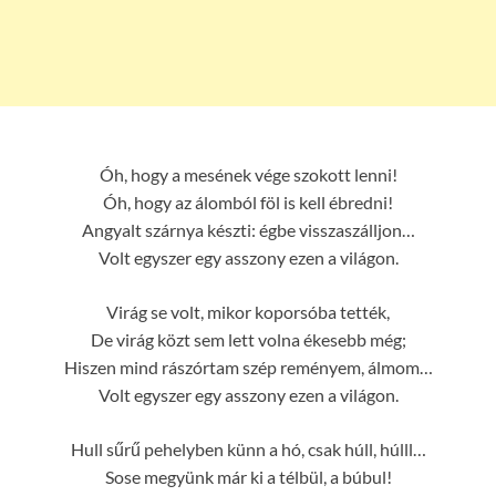
Óh, hogy a mesének vége szokott lenni!
Óh, hogy az álomból föl is kell ébredni!
Angyalt szárnya készti: égbe visszaszálljon…
Volt egyszer egy asszony ezen a világon.
Virág se volt, mikor koporsóba tették,
De virág közt sem lett volna ékesebb még;
Hiszen mind rászórtam szép reményem, álmom…
Volt egyszer egy asszony ezen a világon.
Hull sűrű pehelyben künn a hó, csak húll, húlll…
Sose megyünk már ki a télbül, a búbul!