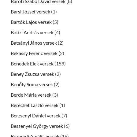
Baróti Szabó Dávid versek
(8)
Barsi József versek
(1)
Bartók Lajos versek
(5)
Batízi András versek
(4)
Batsányi János versek
(2)
Békássy Ferenc versek
(2)
Benedek Elek versek
(159)
Beney Zsuzsa versek
(2)
Benőfy Soma versek
(2)
Berde Mária versek
(3)
Berechet László versek
(1)
Berzsenyi Dániel versek
(7)
Bessenyei György versek
(6)
Bezerédj Amália versek
(16)