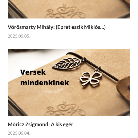
Vörösmarty Mihály: (Epret eszik Miklós…)
2025.05.05.
Móricz Zsigmond: A kis egér
2025.05.04.