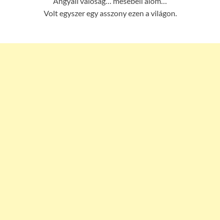
Angyali valóság… mesebeli álom…
Volt egyszer egy asszony ezen a világon.