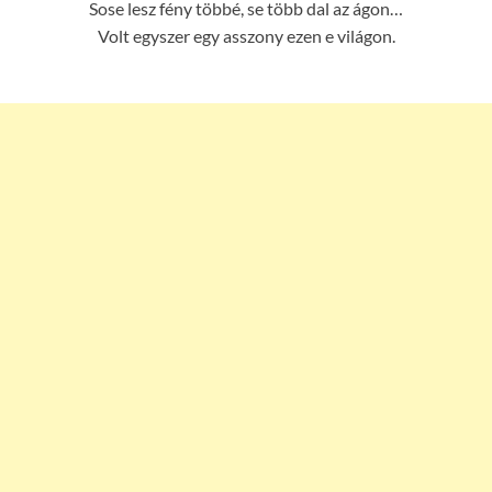
Sose lesz fény többé, se több dal az ágon…
Volt egyszer egy asszony ezen e világon.