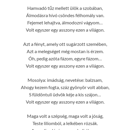
Hamvadó tűz mellett ülök a szobában,
Álmodásra hívó csöndes félhomály van.
Fejemet lehajtva, álmodozni vágyom…
Volt egyszer egy asszony ezen a világon.
Azt a fényt, amely ott sugárzott szemében,
Azt a melegséget még mostan is érzem.
Óh, pedig azóta fázom, egyre fázom…
Volt egyszer egy asszony ezen a világon.
Mosolya: imádság, nevetése: balzsam,
Ahogy kezem fogta, száz gyönyör volt abban,
S füldöntuli üdvök kéje a kis szájon…
Volt egyszer egy asszony ezen a világon.
Maga volt a szépség, maga volt a jóság,
Teste liliomból, a lelkében rózsák.