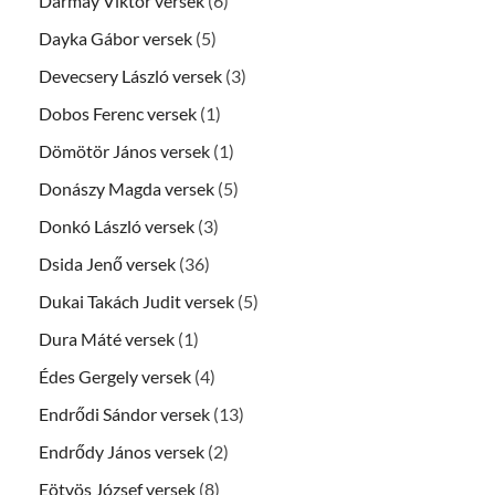
Darmay Viktor versek
(6)
Dayka Gábor versek
(5)
Devecsery László versek
(3)
Dobos Ferenc versek
(1)
Dömötör János versek
(1)
Donászy Magda versek
(5)
Donkó László versek
(3)
Dsida Jenő versek
(36)
Dukai Takách Judit versek
(5)
Dura Máté versek
(1)
Édes Gergely versek
(4)
Endrődi Sándor versek
(13)
Endrődy János versek
(2)
Eötvös József versek
(8)