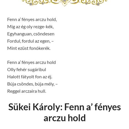
Fenn a’ fényes arczu hold,
Mig az ég oly rezge-kék,
Egyhanguan, csöndesen
Fordul, fordul az egen, –
Mint ezüst fonókerék.
Fenn a’ fényes arczu hold
Olly fehér sugáribul
Halott fátyolt fon az éj.
Búja csöndes, búja mély, –
Reggel arczaira hull.
Sükei Károly: Fenn a’ fényes
arczu hold