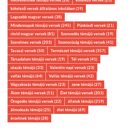
Kedvesemnek témájú versek
(26)
kötelező versek
(23)
kötelező versek álltalános iskolában
(19)
Legszebb magyar versek
(38)
Mindennapok témájú versek
(245)
Pünkösdi versek
(21)
rövid magyar versek
(81)
Szenvedés témájú versek
(19)
Szerelmes versek
(203)
Szomorúság témájú versek
(41)
Tavaszi versek
(50)
Természet témájú versek
(357)
Társadalom témájú versek
(19)
Tél versek
(41)
utazás témájú
(33)
Valentin-napi versek
(23)
vallás témájú
(64)
Vallás témájú versek
(42)
Vágyakozás témájú versek
(23)
zene témájú
(27)
Álom témájú versek
(51)
Élet témájú versek
(203)
Öregedés témájú versek
(22)
állatok témájú
(219)
álmodozás témájú
(25)
élet témájú
(69)
érzelmek témájú
(28)