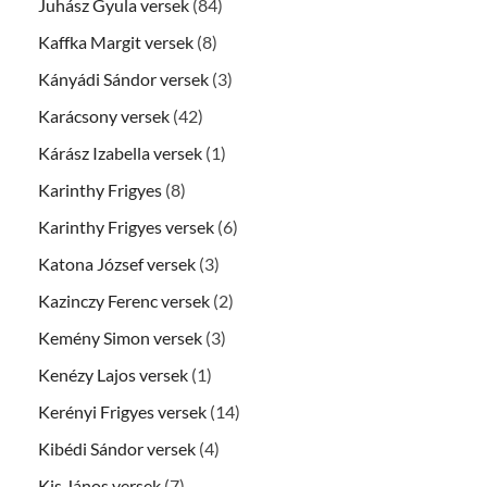
Juhász Gyula versek
(84)
Kaffka Margit versek
(8)
Kányádi Sándor versek
(3)
Karácsony versek
(42)
Kárász Izabella versek
(1)
Karinthy Frigyes
(8)
Karinthy Frigyes versek
(6)
Katona József versek
(3)
Kazinczy Ferenc versek
(2)
Kemény Simon versek
(3)
Kenézy Lajos versek
(1)
Kerényi Frigyes versek
(14)
Kibédi Sándor versek
(4)
Kis János versek
(7)