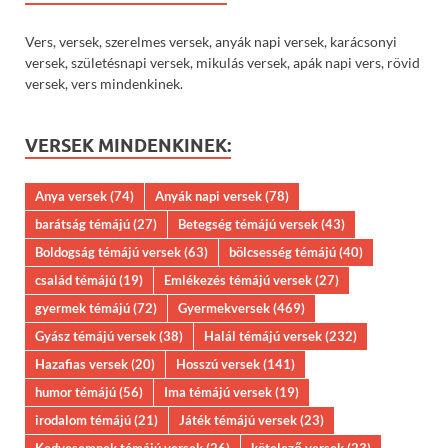
Vers, versek, szerelmes versek, anyák napi versek, karácsonyi
versek, születésnapi versek, mikulás versek, apák napi vers, rövid
versek, vers mindenkinek.
VERSEK MINDENKINEK:
Anya versek
(74)
Anyák napi versek
(78)
barátság témájú
(27)
Betegség témájú versek
(43)
Boldogság témájú versek
(63)
bölcsesség témájú
(40)
család témájú
(19)
Emlékezés témájú versek
(27)
gyermek témájú
(72)
Gyermekversek
(469)
Gyász témájú versek
(38)
Halál témájú versek
(232)
Hazafias versek
(20)
Hosszú versek
(141)
humor témájú
(56)
Ima témájú versek
(19)
irodalom témájú
(21)
Játék témájú versek
(23)