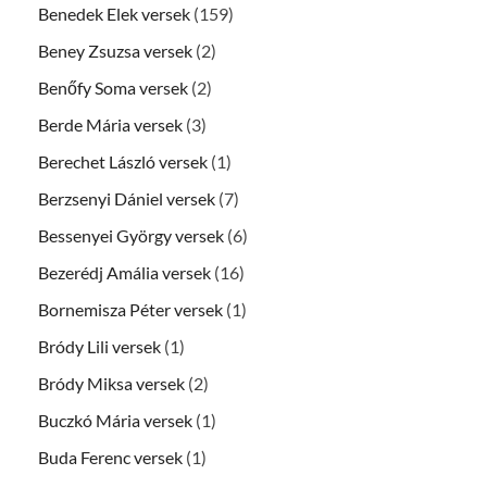
Benedek Elek versek
(159)
Beney Zsuzsa versek
(2)
Benőfy Soma versek
(2)
Berde Mária versek
(3)
Berechet László versek
(1)
Berzsenyi Dániel versek
(7)
Bessenyei György versek
(6)
Bezerédj Amália versek
(16)
Bornemisza Péter versek
(1)
Bródy Lili versek
(1)
Bródy Miksa versek
(2)
Buczkó Mária versek
(1)
Buda Ferenc versek
(1)