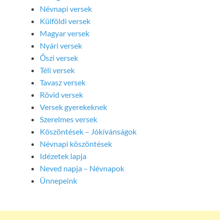
Névnapi versek
Külföldi versek
Magyar versek
Nyári versek
Őszi versek
Téli versek
Tavasz versek
Rövid versek
Versek gyerekeknek
Szerelmes versek
Köszöntések – Jókívánságok
Névnapi köszöntések
Idézetek lapja
Neved napja – Névnapok
Ünnepeink