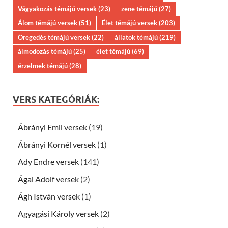
Vágyakozás témájú versek
(23)
zene témájú
(27)
Álom témájú versek
(51)
Élet témájú versek
(203)
Öregedés témájú versek
(22)
állatok témájú
(219)
álmodozás témájú
(25)
élet témájú
(69)
érzelmek témájú
(28)
VERS KATEGÓRIÁK:
Ábrányi Emil versek
(19)
Ábrányi Kornél versek
(1)
Ady Endre versek
(141)
Ágai Adolf versek
(2)
Ágh István versek
(1)
Agyagási Károly versek
(2)