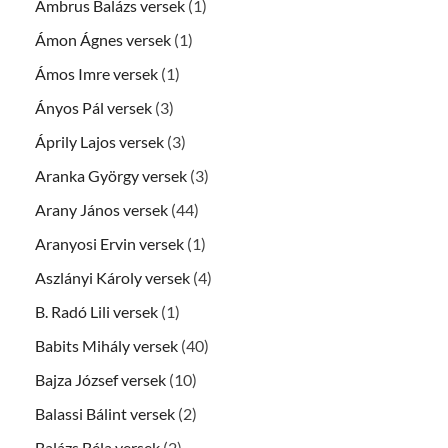
Ambrus Balázs versek
(1)
Ámon Ágnes versek
(1)
Ámos Imre versek
(1)
Ányos Pál versek
(3)
Áprily Lajos versek
(3)
Aranka György versek
(3)
Arany János versek
(44)
Aranyosi Ervin versek
(1)
Aszlányi Károly versek
(4)
B. Radó Lili versek
(1)
Babits Mihály versek
(40)
Bajza József versek
(10)
Balassi Bálint versek
(2)
Balázs Béla versek
(2)