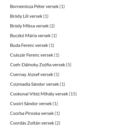
Bornemisza Péter versek
(1)
Bródy Lili versek
(1)
Bródy Miksa versek
(2)
Buczkó Mária versek
(1)
Buda Ferenc versek
(1)
Császár Ferenc versek
(1)
Cseh-Dálnoky Zsófia versek
(5)
Csernay József versek
(1)
Csizmadia Sándor versek
(1)
Csokonai Vitéz Mihály versek
(15)
Csoóri Sándor versek
(1)
Csorba Piroska versek
(1)
Csordás Zoltán versek
(2)