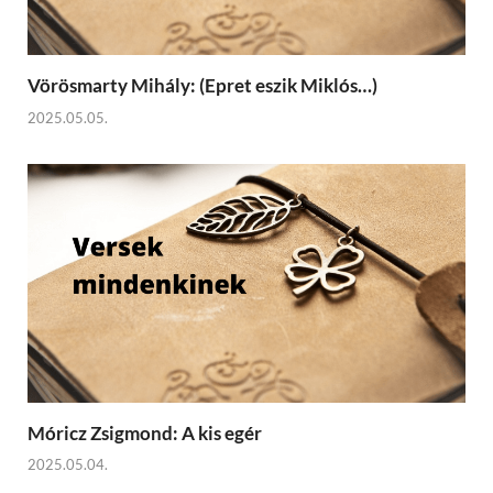
Vörösmarty Mihály: (Epret eszik Miklós…)
2025.05.05.
Móricz Zsigmond: A kis egér
2025.05.04.