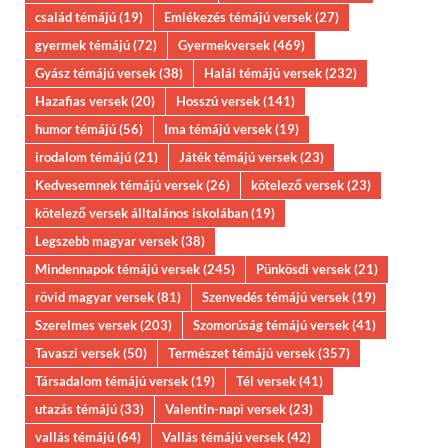
család témájú
(19)
Emlékezés témájú versek
(27)
gyermek témájú
(72)
Gyermekversek
(469)
Gyász témájú versek
(38)
Halál témájú versek
(232)
Hazafias versek
(20)
Hosszú versek
(141)
humor témájú
(56)
Ima témájú versek
(19)
irodalom témájú
(21)
Játék témájú versek
(23)
Kedvesemnek témájú versek
(26)
kötelező versek
(23)
kötelező versek álltalános iskolában
(19)
Legszebb magyar versek
(38)
Mindennapok témájú versek
(245)
Pünkösdi versek
(21)
rövid magyar versek
(81)
Szenvedés témájú versek
(19)
Szerelmes versek
(203)
Szomorúság témájú versek
(41)
Tavaszi versek
(50)
Természet témájú versek
(357)
Társadalom témájú versek
(19)
Tél versek
(41)
utazás témájú
(33)
Valentin-napi versek
(23)
vallás témájú
(64)
Vallás témájú versek
(42)