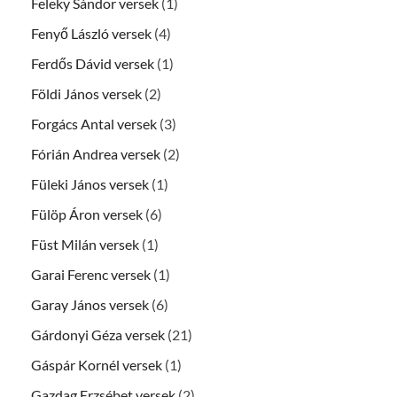
Feleky Sándor versek
(1)
Fenyő László versek
(4)
Ferdős Dávid versek
(1)
Földi János versek
(2)
Forgács Antal versek
(3)
Fórián Andrea versek
(2)
Füleki János versek
(1)
Fülöp Áron versek
(6)
Füst Milán versek
(1)
Garai Ferenc versek
(1)
Garay János versek
(6)
Gárdonyi Géza versek
(21)
Gáspár Kornél versek
(1)
Gazdag Erzsébet versek
(2)