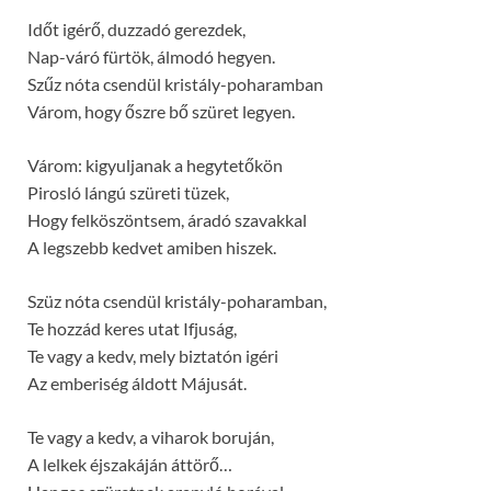
Időt igérő, duzzadó gerezdek,
Nap-váró fürtök, álmodó hegyen.
Szűz nóta csendül kristály-poharamban
Várom, hogy őszre bő szüret legyen.
Várom: kigyuljanak a hegytetőkön
Pirosló lángú szüreti tüzek,
Hogy felköszöntsem, áradó szavakkal
A legszebb kedvet amiben hiszek.
Szüz nóta csendül kristály-poharamban,
Te hozzád keres utat Ifjuság,
Te vagy a kedv, mely biztatón igéri
Az emberiség áldott Májusát.
Te vagy a kedv, a viharok boruján,
A lelkek éjszakáján áttörő…