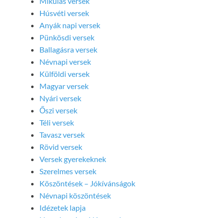
Mikulás versek
Húsvéti versek
Anyák napi versek
Pünkösdi versek
Ballagásra versek
Névnapi versek
Külföldi versek
Magyar versek
Nyári versek
Őszi versek
Téli versek
Tavasz versek
Rövid versek
Versek gyerekeknek
Szerelmes versek
Köszöntések – Jókívánságok
Névnapi köszöntések
Idézetek lapja