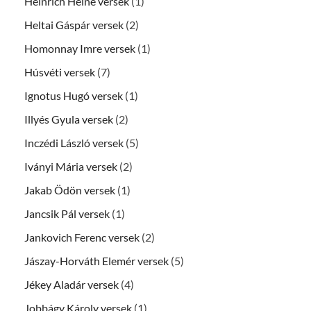
Heinrich Heine versek
(1)
Heltai Gáspár versek
(2)
Homonnay Imre versek
(1)
Húsvéti versek
(7)
Ignotus Hugó versek
(1)
Illyés Gyula versek
(2)
Inczédi László versek
(5)
Iványi Mária versek
(2)
Jakab Ödön versek
(1)
Jancsik Pál versek
(1)
Jankovich Ferenc versek
(2)
Jászay-Horváth Elemér versek
(5)
Jékey Aladár versek
(4)
Jobbágy Károly versek
(1)