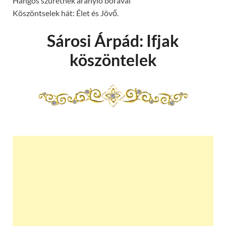
Hangos szüretnek aranyló borával
Köszöntselek hát: Élet és Jövő.
Sárosi Árpád: Ifjak
köszöntelek