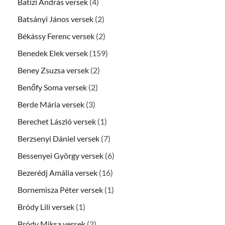
Batízi András versek
(4)
Batsányi János versek
(2)
Békássy Ferenc versek
(2)
Benedek Elek versek
(159)
Beney Zsuzsa versek
(2)
Benőfy Soma versek
(2)
Berde Mária versek
(3)
Berechet László versek
(1)
Berzsenyi Dániel versek
(7)
Bessenyei György versek
(6)
Bezerédj Amália versek
(16)
Bornemisza Péter versek
(1)
Bródy Lili versek
(1)
Bródy Miksa versek
(2)