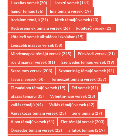
Hazafias versek
(20)
Hosszú versek
(141)
humor témájú
(56)
Ima témájú versek
(19)
irodalom témájú
(21)
Játék témájú versek
(23)
Kedvesemnek témájú versek
(26)
kötelező versek
(23)
kötelező versek álltalános iskolában
(19)
Legszebb magyar versek
(38)
Mindennapok témájú versek
(245)
Pünkösdi versek
(21)
rövid magyar versek
(81)
Szenvedés témájú versek
(19)
Szerelmes versek
(203)
Szomorúság témájú versek
(41)
Tavaszi versek
(50)
Természet témájú versek
(357)
Társadalom témájú versek
(19)
Tél versek
(41)
utazás témájú
(33)
Valentin-napi versek
(23)
vallás témájú
(64)
Vallás témájú versek
(42)
Vágyakozás témájú versek
(23)
zene témájú
(27)
Álom témájú versek
(51)
Élet témájú versek
(203)
Öregedés témájú versek
(22)
állatok témájú
(219)