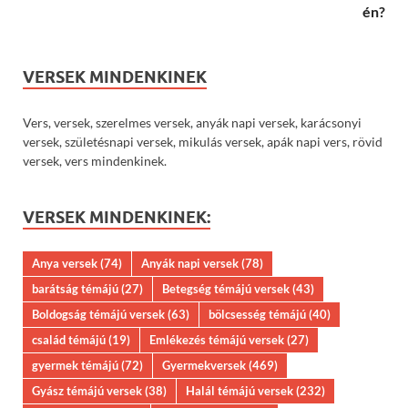
én?
VERSEK MINDENKINEK
Vers, versek, szerelmes versek, anyák napi versek, karácsonyi
versek, születésnapi versek, mikulás versek, apák napi vers, rövid
versek, vers mindenkinek.
VERSEK MINDENKINEK:
Anya versek
(74)
Anyák napi versek
(78)
barátság témájú
(27)
Betegség témájú versek
(43)
Boldogság témájú versek
(63)
bölcsesség témájú
(40)
család témájú
(19)
Emlékezés témájú versek
(27)
gyermek témájú
(72)
Gyermekversek
(469)
Gyász témájú versek
(38)
Halál témájú versek
(232)