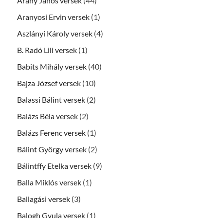
Arany János versek
(44)
Aranyosi Ervin versek
(1)
Aszlányi Károly versek
(4)
B. Radó Lili versek
(1)
Babits Mihály versek
(40)
Bajza József versek
(10)
Balassi Bálint versek
(2)
Balázs Béla versek
(2)
Balázs Ferenc versek
(1)
Bálint György versek
(2)
Bálintffy Etelka versek
(9)
Balla Miklós versek
(1)
Ballagási versek
(3)
Balogh Gyula versek
(1)