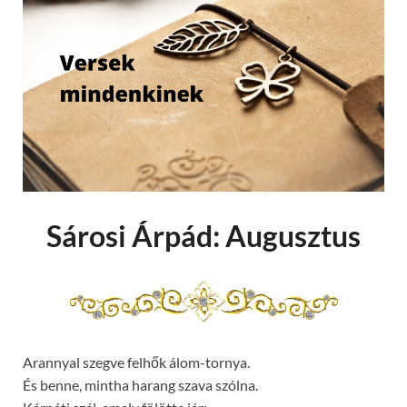
Sárosi Árpád: Augusztus
Arannyal szegve felhők álom-tornya.
És benne, mintha harang szava szólna.