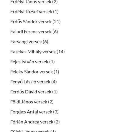
Erdélyi János versek
(2)
Erdélyi József versek
(1)
Erdős Sándor versek
(21)
Faludi Ferenc versek
(6)
Farsangi versek
(6)
Fazekas Mihály versek
(14)
Fejes István versek
(1)
Feleky Sándor versek
(1)
Fenyő László versek
(4)
Ferdős Dávid versek
(1)
Földi János versek
(2)
Forgács Antal versek
(3)
Fórián Andrea versek
(2)
Füleki János versek
(1)