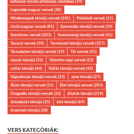
kötelező versek álltalános iskolában
(19)
Legszebb magyar versek
(38)
Mindennapok témájú versek
(245)
Pünkösdi versek
(21)
rövid magyar versek
(81)
Szenvedés témájú versek
(19)
Szerelmes versek
(203)
Szomorúság témájú versek
(41)
Tavaszi versek
(50)
Természet témájú versek
(357)
Társadalom témájú versek
(19)
Tél versek
(41)
utazás témájú
(33)
Valentin-napi versek
(23)
vallás témájú
(64)
Vallás témájú versek
(42)
Vágyakozás témájú versek
(23)
zene témájú
(27)
Álom témájú versek
(51)
Élet témájú versek
(203)
Öregedés témájú versek
(22)
állatok témájú
(219)
álmodozás témájú
(25)
élet témájú
(69)
érzelmek témájú
(28)
VERS KATEGÓRIÁK: