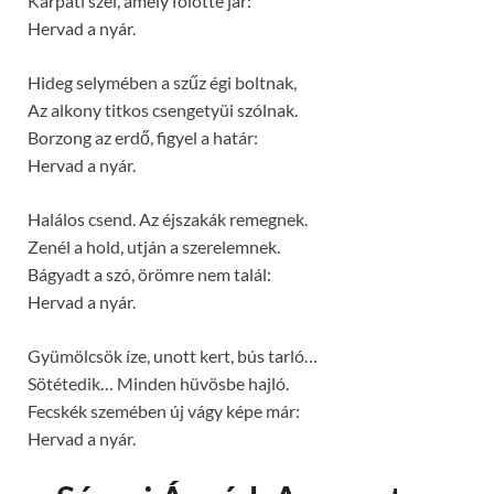
Kárpáti szél, amely fölötte jár:
Hervad a nyár.
Hideg selymében a szűz égi boltnak,
Az alkony titkos csengetyüi szólnak.
Borzong az erdő, figyel a határ:
Hervad a nyár.
Halálos csend. Az éjszakák remegnek.
Zenél a hold, utján a szerelemnek.
Bágyadt a szó, örömre nem talál:
Hervad a nyár.
Gyümölcsök íze, unott kert, bús tarló…
Sötétedik… Minden hüvösbe hajló.
Fecskék szemében új vágy képe már:
Hervad a nyár.