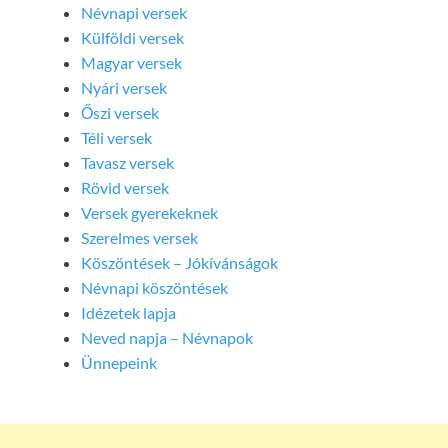
Névnapi versek
Külföldi versek
Magyar versek
Nyári versek
Őszi versek
Téli versek
Tavasz versek
Rövid versek
Versek gyerekeknek
Szerelmes versek
Köszöntések – Jókívánságok
Névnapi köszöntések
Idézetek lapja
Neved napja – Névnapok
Ünnepeink