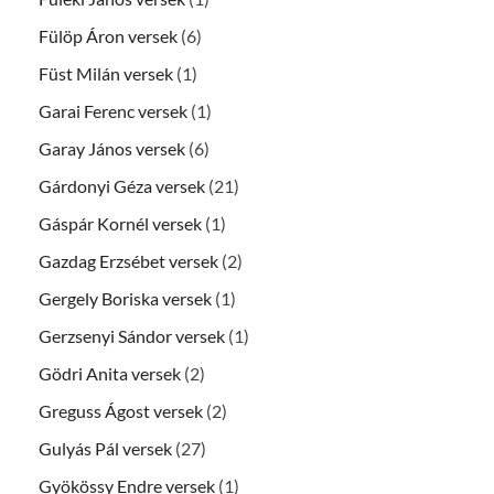
Fülöp Áron versek
(6)
Füst Milán versek
(1)
Garai Ferenc versek
(1)
Garay János versek
(6)
Gárdonyi Géza versek
(21)
Gáspár Kornél versek
(1)
Gazdag Erzsébet versek
(2)
Gergely Boriska versek
(1)
Gerzsenyi Sándor versek
(1)
Gödri Anita versek
(2)
Greguss Ágost versek
(2)
Gulyás Pál versek
(27)
Gyökössy Endre versek
(1)