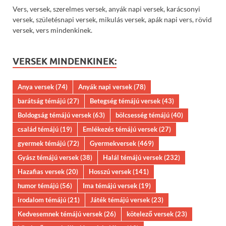
Vers, versek, szerelmes versek, anyák napi versek, karácsonyi
versek, születésnapi versek, mikulás versek, apák napi vers, rövid
versek, vers mindenkinek.
VERSEK MINDENKINEK:
Anya versek
(74)
Anyák napi versek
(78)
barátság témájú
(27)
Betegség témájú versek
(43)
Boldogság témájú versek
(63)
bölcsesség témájú
(40)
család témájú
(19)
Emlékezés témájú versek
(27)
gyermek témájú
(72)
Gyermekversek
(469)
Gyász témájú versek
(38)
Halál témájú versek
(232)
Hazafias versek
(20)
Hosszú versek
(141)
humor témájú
(56)
Ima témájú versek
(19)
irodalom témájú
(21)
Játék témájú versek
(23)
Kedvesemnek témájú versek
(26)
kötelező versek
(23)