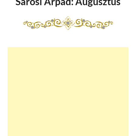
Sárosi Árpád: Augusztus