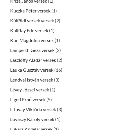
Kriza János versek
(1)
Kuczka Péter versek
(1)
Külföldi versek versek
(2)
Kuliffay Ede versek
(1)
Kun Magdolna versek
(1)
Lampérth Géza versek
(2)
Lászlóffy Aladár versek
(2)
Lauka Gusztáv versek
(16)
Lendvai István versek
(3)
Lévay József versek
(1)
Ligeti Ernő versek
(5)
Lithvay Viktória versek
(3)
Lovászy Károly versek
(1)
Lukács Angéla versek
(1)