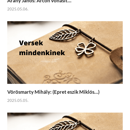
Arany János: Arcon vonásit…
2025.05.06.
Vörösmarty Mihály: (Epret eszik Miklós…)
2025.05.05.