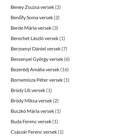
Beney Zsuzsa versek
(2)
Benőfy Soma versek
(2)
Berde Mária versek
(3)
Berechet László versek
(1)
Berzsenyi Dániel versek
(7)
Bessenyei György versek
(6)
Bezerédj Amália versek
(16)
Bornemisza Péter versek
(1)
Bródy Lili versek
(1)
Bródy Miksa versek
(2)
Buczkó Mária versek
(1)
Buda Ferenc versek
(1)
Császár Ferenc versek
(1)