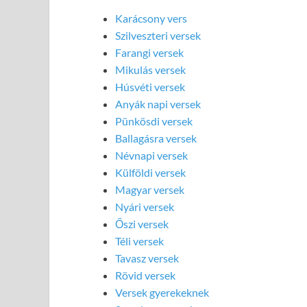
Karácsony vers
Szilveszteri versek
Farangi versek
Mikulás versek
Húsvéti versek
Anyák napi versek
Pünkösdi versek
Ballagásra versek
Névnapi versek
Külföldi versek
Magyar versek
Nyári versek
Őszi versek
Téli versek
Tavasz versek
Rövid versek
Versek gyerekeknek