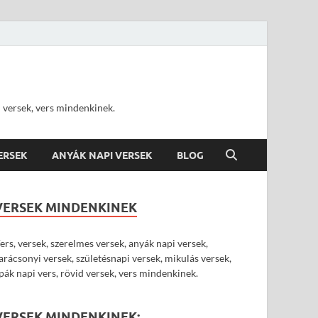
d versek, vers mindenkinek.
VERSEK
ANYÁK NAPI VERSEK
BLOG
VERSEK MINDENKINEK
ers, versek, szerelmes versek, anyák napi versek,
arácsonyi versek, születésnapi versek, mikulás versek,
pák napi vers, rövid versek, vers mindenkinek.
VERSEK MINDENKINEK: