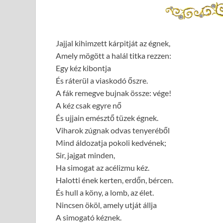
Jajjal kihimzett kárpitját az égnek,
Amely mögött a halál titka rezzen:
Egy kéz kibontja
És ráterül a viaskodó őszre.
A fák remegve bujnak össze: vége!
A kéz csak egyre nő
És ujjain emésztő tüzek égnek.
Viharok zúgnak odvas tenyeréből
Mind áldozatja pokoli kedvének;
Sir, jajgat minden,
Ha simogat az acélizmu kéz.
Halotti ének kerten, erdőn, bércen.
És hull a köny, a lomb, az élet.
Nincsen ököl, amely utját állja
A simogató kéznek.