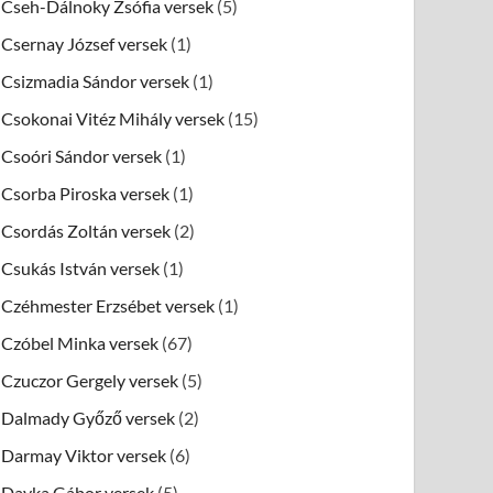
Cseh-Dálnoky Zsófia versek
(5)
Csernay József versek
(1)
Csizmadia Sándor versek
(1)
Csokonai Vitéz Mihály versek
(15)
Csoóri Sándor versek
(1)
Csorba Piroska versek
(1)
Csordás Zoltán versek
(2)
Csukás István versek
(1)
Czéhmester Erzsébet versek
(1)
Czóbel Minka versek
(67)
Czuczor Gergely versek
(5)
Dalmady Győző versek
(2)
Darmay Viktor versek
(6)
Dayka Gábor versek
(5)