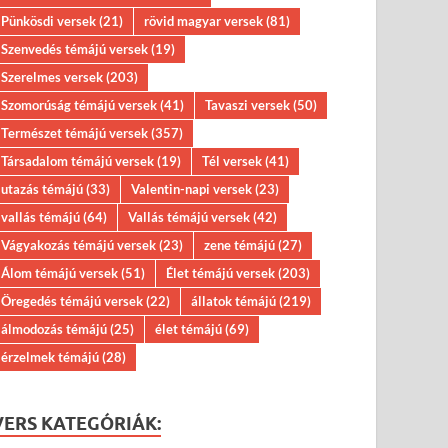
Pünkösdi versek
(21)
rövid magyar versek
(81)
Szenvedés témájú versek
(19)
Szerelmes versek
(203)
Szomorúság témájú versek
(41)
Tavaszi versek
(50)
Természet témájú versek
(357)
Társadalom témájú versek
(19)
Tél versek
(41)
utazás témájú
(33)
Valentin-napi versek
(23)
vallás témájú
(64)
Vallás témájú versek
(42)
Vágyakozás témájú versek
(23)
zene témájú
(27)
Álom témájú versek
(51)
Élet témájú versek
(203)
Öregedés témájú versek
(22)
állatok témájú
(219)
álmodozás témájú
(25)
élet témájú
(69)
érzelmek témájú
(28)
VERS KATEGÓRIÁK: