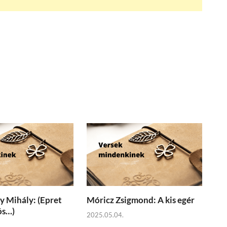
 Mihály: (Epret
Móricz Zsigmond: A kis egér
ós…)
2025.05.04.