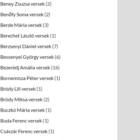
Beney Zsuzsa versek
(2)
Benőfy Soma versek
(2)
Berde Mária versek
(3)
Berechet László versek
(1)
Berzsenyi Dániel versek
(7)
Bessenyei György versek
(6)
Bezerédj Amália versek
(16)
Bornemisza Péter versek
(1)
Bródy Lili versek
(1)
Bródy Miksa versek
(2)
Buczkó Mária versek
(1)
Buda Ferenc versek
(1)
Császár Ferenc versek
(1)