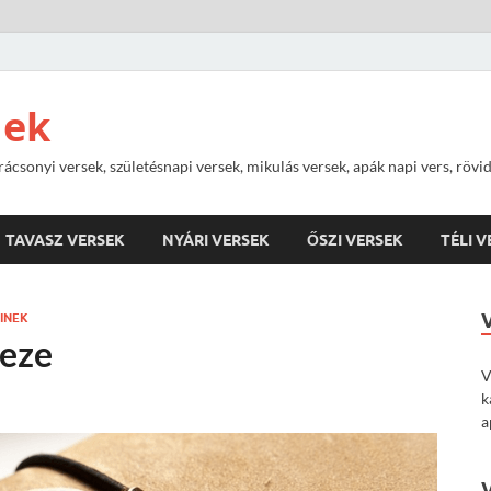
nek
rácsonyi versek, születésnapi versek, mikulás versek, apák napi vers, rövi
TAVASZ VERSEK
NYÁRI VERSEK
ŐSZI VERSEK
TÉLI 
INEK
keze
V
k
a