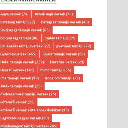
Anya versek
(74)
Anyák napi versek
(78)
barátság témájú
(27)
Betegség témájú versek
(43)
Boldogság témájú versek
(63)
bölcsesség témájú
(40)
család témájú
(19)
Emlékezés témájú versek
(27)
gyermek témájú
(72)
Gyermekversek
(469)
Gyász témájú versek
(38)
Halál témájú versek
(232)
Hazafias versek
(20)
Hosszú versek
(141)
humor témájú
(56)
Ima témájú versek
(19)
irodalom témájú
(21)
Játék témájú versek
(23)
Kedvesemnek témájú versek
(26)
kötelező versek
(23)
kötelező versek álltalános iskolában
(19)
Legszebb magyar versek
(38)
Mindennapok témájú versek
(245)