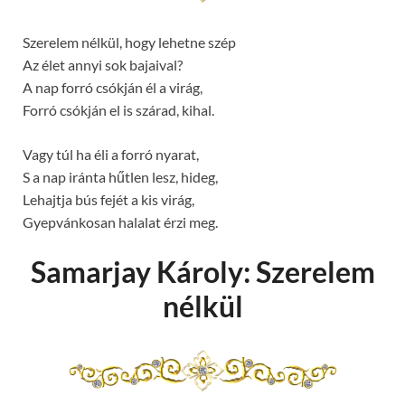
Szerelem nélkül, hogy lehetne szép
Az élet annyi sok bajaival?
A nap forró csókján él a virág,
Forró csókján el is szárad, kihal.
Vagy túl ha éli a forró nyarat,
S a nap iránta hűtlen lesz, hideg,
Lehajtja bús fejét a kis virág,
Gyepvánkosan halalat érzi meg.
Samarjay Károly: Szerelem
nélkül