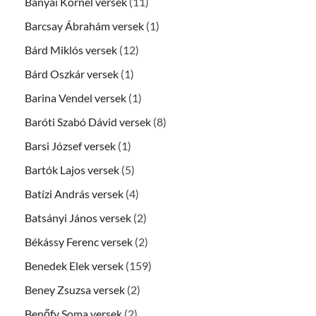
Bányai Kornél versek
(11)
Barcsay Ábrahám versek
(1)
Bárd Miklós versek
(12)
Bárd Oszkár versek
(1)
Barina Vendel versek
(1)
Baróti Szabó Dávid versek
(8)
Barsi József versek
(1)
Bartók Lajos versek
(5)
Batízi András versek
(4)
Batsányi János versek
(2)
Békássy Ferenc versek
(2)
Benedek Elek versek
(159)
Beney Zsuzsa versek
(2)
Benőfy Soma versek
(2)