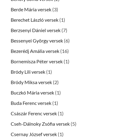
Berde Mária versek
(3)
Berechet László versek
(1)
Berzsenyi Dániel versek
(7)
Bessenyei György versek
(6)
Bezerédj Amália versek
(16)
Bornemisza Péter versek
(1)
Bródy Lili versek
(1)
Bródy Miksa versek
(2)
Buczkó Mária versek
(1)
Buda Ferenc versek
(1)
Császár Ferenc versek
(1)
Cseh-Dálnoky Zsófia versek
(5)
Csernay József versek
(1)