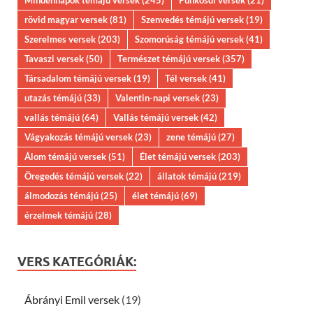
rövid magyar versek
(81)
Szenvedés témájú versek
(19)
Szerelmes versek
(203)
Szomorúság témájú versek
(41)
Tavaszi versek
(50)
Természet témájú versek
(357)
Társadalom témájú versek
(19)
Tél versek
(41)
utazás témájú
(33)
Valentin-napi versek
(23)
vallás témájú
(64)
Vallás témájú versek
(42)
Vágyakozás témájú versek
(23)
zene témájú
(27)
Álom témájú versek
(51)
Élet témájú versek
(203)
Öregedés témájú versek
(22)
állatok témájú
(219)
álmodozás témájú
(25)
élet témájú
(69)
érzelmek témájú
(28)
VERS KATEGÓRIÁK:
Ábrányi Emil versek
(19)