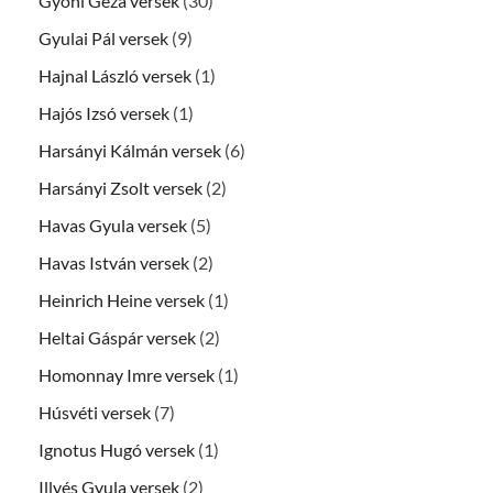
Gyóni Géza versek
(30)
Gyulai Pál versek
(9)
Hajnal László versek
(1)
Hajós Izsó versek
(1)
Harsányi Kálmán versek
(6)
Harsányi Zsolt versek
(2)
Havas Gyula versek
(5)
Havas István versek
(2)
Heinrich Heine versek
(1)
Heltai Gáspár versek
(2)
Homonnay Imre versek
(1)
Húsvéti versek
(7)
Ignotus Hugó versek
(1)
Illyés Gyula versek
(2)