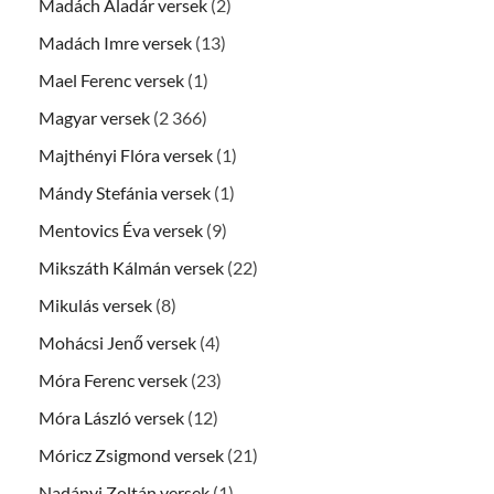
Madách Aladár versek
(2)
Madách Imre versek
(13)
Mael Ferenc versek
(1)
Magyar versek
(2 366)
Majthényi Flóra versek
(1)
Mándy Stefánia versek
(1)
Mentovics Éva versek
(9)
Mikszáth Kálmán versek
(22)
Mikulás versek
(8)
Mohácsi Jenő versek
(4)
Móra Ferenc versek
(23)
Móra László versek
(12)
Móricz Zsigmond versek
(21)
Nadányi Zoltán versek
(1)