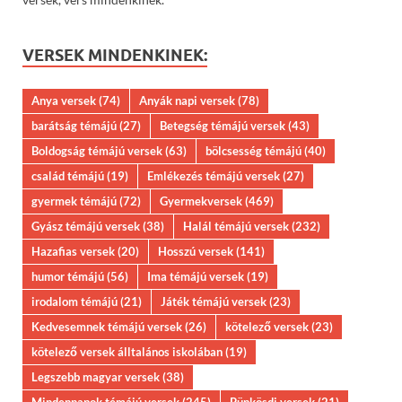
VERSEK MINDENKINEK:
Anya versek
(74)
Anyák napi versek
(78)
barátság témájú
(27)
Betegség témájú versek
(43)
Boldogság témájú versek
(63)
bölcsesség témájú
(40)
család témájú
(19)
Emlékezés témájú versek
(27)
gyermek témájú
(72)
Gyermekversek
(469)
Gyász témájú versek
(38)
Halál témájú versek
(232)
Hazafias versek
(20)
Hosszú versek
(141)
humor témájú
(56)
Ima témájú versek
(19)
irodalom témájú
(21)
Játék témájú versek
(23)
Kedvesemnek témájú versek
(26)
kötelező versek
(23)
kötelező versek álltalános iskolában
(19)
Legszebb magyar versek
(38)
Mindennapok témájú versek
(245)
Pünkösdi versek
(21)