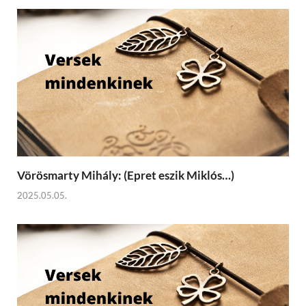
Vörösmarty Mihály: (Epret eszik Miklós…)
2025.05.05.