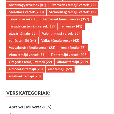
rövid magyar versek
(81)
Szenvedés témájú versek
(19)
Szerelmes versek
(203)
Szomorúság témájú versek
(41)
Tavaszi versek
(50)
Természet témájú versek
(357)
Társadalom témájú versek
(19)
Tél versek
(41)
utazás témájú
(33)
Valentin-napi versek
(23)
vallás témájú
(64)
Vallás témájú versek
(42)
Vágyakozás témájú versek
(23)
zene témájú
(27)
Álom témájú versek
(51)
Élet témájú versek
(203)
Öregedés témájú versek
(22)
állatok témájú
(219)
álmodozás témájú
(25)
élet témájú
(69)
érzelmek témájú
(28)
VERS KATEGÓRIÁK:
Ábrányi Emil versek
(19)