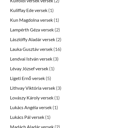
Külföldi versek versek
(2)
Kuliffay Ede versek
(1)
Kun Magdolna versek
(1)
Lampérth Géza versek
(2)
Lászlóffy Aladár versek
(2)
Lauka Gusztáv versek
(16)
Lendvai István versek
(3)
Lévay József versek
(1)
Ligeti Ernő versek
(5)
Lithvay Viktória versek
(3)
Lovászy Károly versek
(1)
Lukács Angéla versek
(1)
Lukács Pál versek
(1)
Madách Aladár versek
(2)