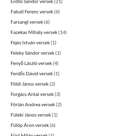
Erdős Sándor versek
(21)
Faludi Ferenc versek
(6)
Farsangi versek
(6)
Fazekas Mihály versek
(14)
Fejes István versek
(1)
Feleky Sándor versek
(1)
Fenyő László versek
(4)
Ferdős Dávid versek
(1)
Földi János versek
(2)
Forgács Antal versek
(3)
Fórián Andrea versek
(2)
Füleki János versek
(1)
Fülöp Áron versek
(6)
Füst Milán versek
(1)