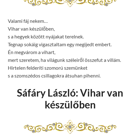
Valami fáj nekem…
Vihar van készülőben,
s a hegyek között nyájakat terelnek.
Tegnap sokáig vigasztaltam egy megijedt embert.
Én megvárom a vihart,
mert szeretem, ha világunk széleiről összefut a villám.
Hirtelen felderíti szomorú szemünket
s a szomszédos csillagokra átsuhan pihenni.
Sáfáry László: Vihar van
készülőben