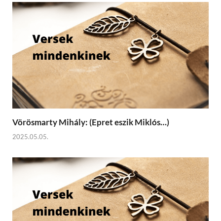
Vörösmarty Mihály: (Epret eszik Miklós…)
2025.05.05.