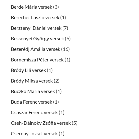
Berde Mária versek
(3)
Berechet László versek
(1)
Berzsenyi Dániel versek
(7)
Bessenyei György versek
(6)
Bezerédj Amália versek
(16)
Bornemisza Péter versek
(1)
Bródy Lili versek
(1)
Bródy Miksa versek
(2)
Buczkó Mária versek
(1)
Buda Ferenc versek
(1)
Császár Ferenc versek
(1)
Cseh-Dálnoky Zsófia versek
(5)
Csernay József versek
(1)