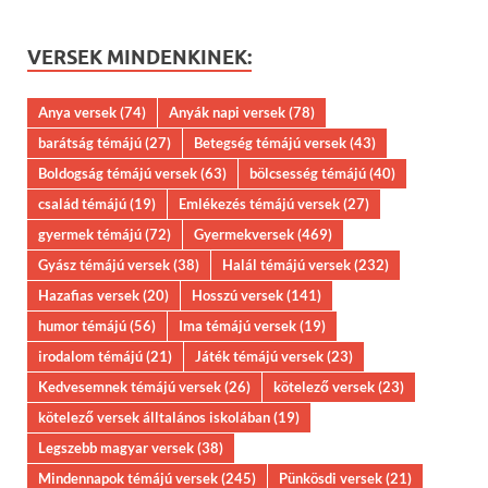
VERSEK MINDENKINEK:
Anya versek
(74)
Anyák napi versek
(78)
barátság témájú
(27)
Betegség témájú versek
(43)
Boldogság témájú versek
(63)
bölcsesség témájú
(40)
család témájú
(19)
Emlékezés témájú versek
(27)
gyermek témájú
(72)
Gyermekversek
(469)
Gyász témájú versek
(38)
Halál témájú versek
(232)
Hazafias versek
(20)
Hosszú versek
(141)
humor témájú
(56)
Ima témájú versek
(19)
irodalom témájú
(21)
Játék témájú versek
(23)
Kedvesemnek témájú versek
(26)
kötelező versek
(23)
kötelező versek álltalános iskolában
(19)
Legszebb magyar versek
(38)
Mindennapok témájú versek
(245)
Pünkösdi versek
(21)