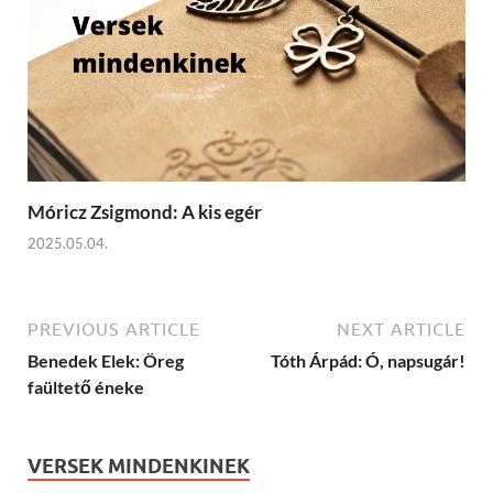
Móricz Zsigmond: A kis egér
2025.05.04.
PREVIOUS ARTICLE
NEXT ARTICLE
Benedek Elek: Öreg
Tóth Árpád: Ó, napsugár!
faültető éneke
VERSEK MINDENKINEK