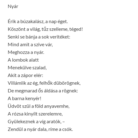
Nyár
Érik a búzakalász, a nap éget.
Köszönt a világ, tűz szelleme, téged!
Senki se bánja a sok veritéket:
Mind amit a szive vár,
Meghozza a nyár.
A lombok alatt
Menekülve szalad,
Akit a zápor elér:
Villámlik az ég, felhők dübörögnek,
De megmarad ős áldása a rögnek:
A barna kenyér!
Üdvöt szül a föld anyavemhe,
A rózsa kinyílt szerelemre,
Gyülekeznek a víg aratók, –
Zendül a nyár dala, ríme a csók.