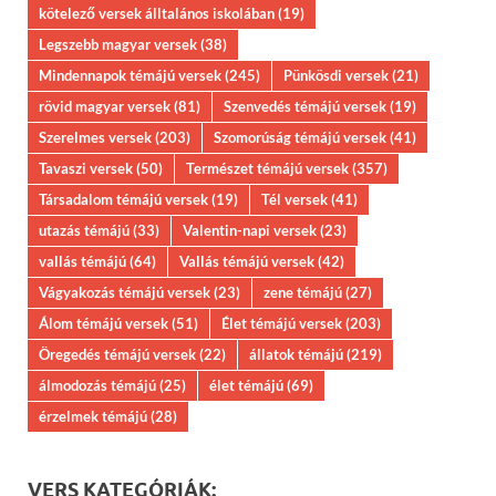
kötelező versek álltalános iskolában
(19)
Legszebb magyar versek
(38)
Mindennapok témájú versek
(245)
Pünkösdi versek
(21)
rövid magyar versek
(81)
Szenvedés témájú versek
(19)
Szerelmes versek
(203)
Szomorúság témájú versek
(41)
Tavaszi versek
(50)
Természet témájú versek
(357)
Társadalom témájú versek
(19)
Tél versek
(41)
utazás témájú
(33)
Valentin-napi versek
(23)
vallás témájú
(64)
Vallás témájú versek
(42)
Vágyakozás témájú versek
(23)
zene témájú
(27)
Álom témájú versek
(51)
Élet témájú versek
(203)
Öregedés témájú versek
(22)
állatok témájú
(219)
álmodozás témájú
(25)
élet témájú
(69)
érzelmek témájú
(28)
VERS KATEGÓRIÁK: