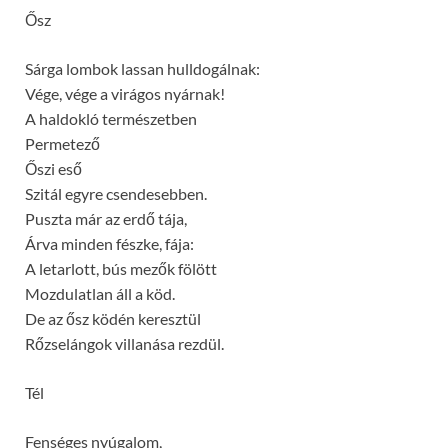
Ősz
Sárga lombok lassan hulldogálnak:
Vége, vége a virágos nyárnak!
A haldokló természetben
Permetező
Őszi eső
Szitál egyre csendesebben.
Puszta már az erdő tája,
Árva minden fészke, fája:
A letarlott, bús mezők fölött
Mozdulatlan áll a köd.
De az ősz ködén keresztül
Rőzselángok villanása rezdül.
Tél
Fenséges nyúgalom,