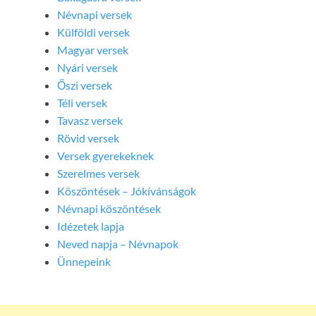
Névnapi versek
Külföldi versek
Magyar versek
Nyári versek
Őszi versek
Téli versek
Tavasz versek
Rövid versek
Versek gyerekeknek
Szerelmes versek
Köszöntések – Jókívánságok
Névnapi köszöntések
Idézetek lapja
Neved napja – Névnapok
Ünnepeink