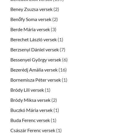
Beney Zsuzsa versek
(2)
Benőfy Soma versek
(2)
Berde Mária versek
(3)
Berechet László versek
(1)
Berzsenyi Dániel versek
(7)
Bessenyei György versek
(6)
Bezerédj Amália versek
(16)
Bornemisza Péter versek
(1)
Bródy Lili versek
(1)
Bródy Miksa versek
(2)
Buczkó Mária versek
(1)
Buda Ferenc versek
(1)
Császár Ferenc versek
(1)