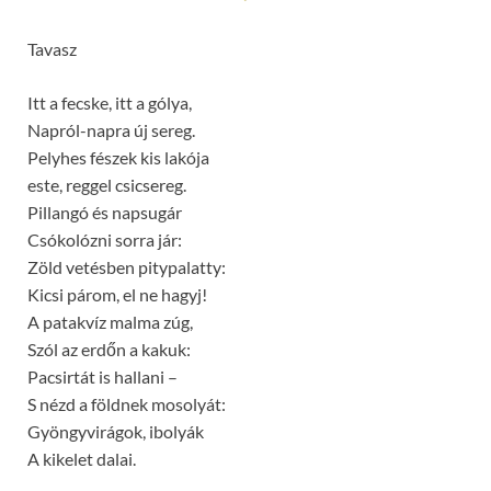
Tavasz
Itt a fecske, itt a gólya,
Napról-napra új sereg.
Pelyhes fészek kis lakója
este, reggel csicsereg.
Pillangó és napsugár
Csókolózni sorra jár:
Zöld vetésben pitypalatty:
Kicsi párom, el ne hagyj!
A patakvíz malma zúg,
Szól az erdőn a kakuk:
Pacsirtát is hallani –
S nézd a földnek mosolyát:
Gyöngyvirágok, ibolyák
A kikelet dalai.