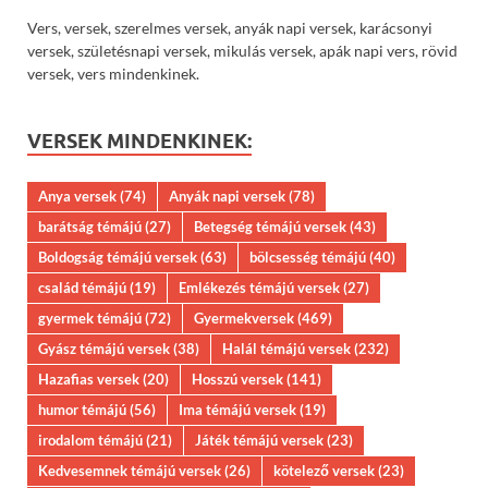
Vers, versek, szerelmes versek, anyák napi versek, karácsonyi
versek, születésnapi versek, mikulás versek, apák napi vers, rövid
versek, vers mindenkinek.
VERSEK MINDENKINEK:
Anya versek
(74)
Anyák napi versek
(78)
barátság témájú
(27)
Betegség témájú versek
(43)
Boldogság témájú versek
(63)
bölcsesség témájú
(40)
család témájú
(19)
Emlékezés témájú versek
(27)
gyermek témájú
(72)
Gyermekversek
(469)
Gyász témájú versek
(38)
Halál témájú versek
(232)
Hazafias versek
(20)
Hosszú versek
(141)
humor témájú
(56)
Ima témájú versek
(19)
irodalom témájú
(21)
Játék témájú versek
(23)
Kedvesemnek témájú versek
(26)
kötelező versek
(23)