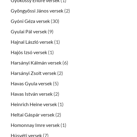
Gyökössy Endre versek
(1)
Gyöngyössi János versek
(2)
Gyóni Géza versek
(30)
Gyulai Pál versek
(9)
Hajnal László versek
(1)
Hajós Izsó versek
(1)
Harsányi Kálmán versek
(6)
Harsányi Zsolt versek
(2)
Havas Gyula versek
(5)
Havas István versek
(2)
Heinrich Heine versek
(1)
Heltai Gáspár versek
(2)
Homonnay Imre versek
(1)
Húsvéti versek
(7)