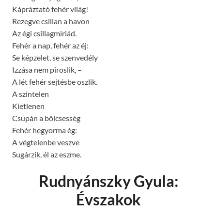
Kápráztató fehér világ!
Rezegve csillan a havon
Az égi csillagmiriád.
Fehér a nap, fehér az éj:
Se képzelet, se szenvedély
Izzása nem piroslik, –
A lét fehér sejtésbe oszlik.
A szintelen
Kietlenen
Csupán a bölcsesség
Fehér hegyorma ég:
A végtelenbe veszve
Sugárzik, él az eszme.
Rudnyánszky Gyula:
Évszakok