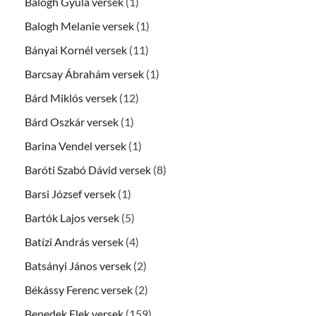
Balogh Gyula versek
(1)
Balogh Melanie versek
(1)
Bányai Kornél versek
(11)
Barcsay Ábrahám versek
(1)
Bárd Miklós versek
(12)
Bárd Oszkár versek
(1)
Barina Vendel versek
(1)
Baróti Szabó Dávid versek
(8)
Barsi József versek
(1)
Bartók Lajos versek
(5)
Batízi András versek
(4)
Batsányi János versek
(2)
Békássy Ferenc versek
(2)
Benedek Elek versek
(159)