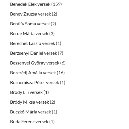
Benedek Elek versek
(159)
Beney Zsuzsa versek
(2)
Benőfy Soma versek
(2)
Berde Mária versek
(3)
Berechet László versek
(1)
Berzsenyi Dániel versek
(7)
Bessenyei György versek
(6)
Bezerédj Amália versek
(16)
Bornemisza Péter versek
(1)
Bródy Lili versek
(1)
Bródy Miksa versek
(2)
Buczkó Mária versek
(1)
Buda Ferenc versek
(1)