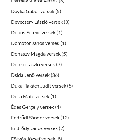
Darmay Viktor versek
(6)
Dayka Gábor versek
(5)
Devecsery László versek
(3)
Dobos Ferenc versek
(1)
Dömötör János versek
(1)
Donászy Magda versek
(5)
Donkó László versek
(3)
Dsida Jenő versek
(36)
Dukai Takách Judit versek
(5)
Dura Máté versek
(1)
Édes Gergely versek
(4)
Endrődi Sándor versek
(13)
Endrődy János versek
(2)
Eötvös József versek
(8)