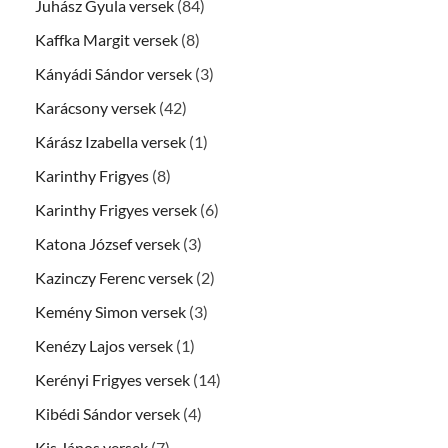
Juhász Gyula versek
(84)
Kaffka Margit versek
(8)
Kányádi Sándor versek
(3)
Karácsony versek
(42)
Kárász Izabella versek
(1)
Karinthy Frigyes
(8)
Karinthy Frigyes versek
(6)
Katona József versek
(3)
Kazinczy Ferenc versek
(2)
Kemény Simon versek
(3)
Kenézy Lajos versek
(1)
Kerényi Frigyes versek
(14)
Kibédi Sándor versek
(4)
Kis János versek
(7)