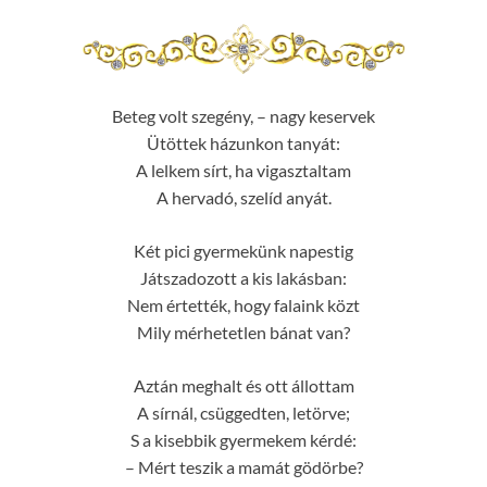
Beteg volt szegény, – nagy keservek
Ütöttek házunkon tanyát:
A lelkem sírt, ha vigasztaltam
A hervadó, szelíd anyát.
Két pici gyermekünk napestig
Játszadozott a kis lakásban:
Nem értették, hogy falaink közt
Mily mérhetetlen bánat van?
Aztán meghalt és ott állottam
A sírnál, csüggedten, letörve;
S a kisebbik gyermekem kérdé:
– Mért teszik a mamát gödörbe?