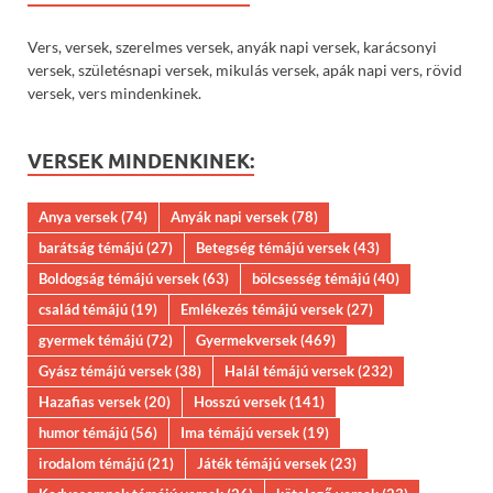
Vers, versek, szerelmes versek, anyák napi versek, karácsonyi
versek, születésnapi versek, mikulás versek, apák napi vers, rövid
versek, vers mindenkinek.
VERSEK MINDENKINEK:
Anya versek
(74)
Anyák napi versek
(78)
barátság témájú
(27)
Betegség témájú versek
(43)
Boldogság témájú versek
(63)
bölcsesség témájú
(40)
család témájú
(19)
Emlékezés témájú versek
(27)
gyermek témájú
(72)
Gyermekversek
(469)
Gyász témájú versek
(38)
Halál témájú versek
(232)
Hazafias versek
(20)
Hosszú versek
(141)
humor témájú
(56)
Ima témájú versek
(19)
irodalom témájú
(21)
Játék témájú versek
(23)