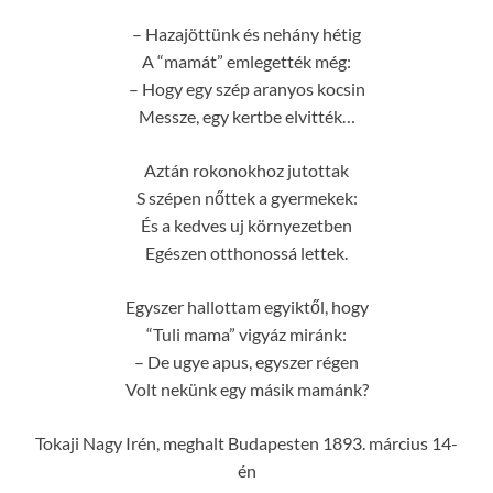
– Hazajöttünk és nehány hétig
A “mamát” emlegették még:
– Hogy egy szép aranyos kocsin
Messze, egy kertbe elvitték…
Aztán rokonokhoz jutottak
S szépen nőttek a gyermekek:
És a kedves uj környezetben
Egészen otthonossá lettek.
Egyszer hallottam egyiktől, hogy
“Tuli mama” vigyáz miránk:
– De ugye apus, egyszer régen
Volt nekünk egy másik mamánk?
Tokaji Nagy Irén, meghalt Budapesten 1893. március 14-
én