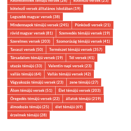
Kedvesemnek témájú versek
(26)
kötelező versek
(23)
kötelező versek álltalános iskolában
(19)
Legszebb magyar versek
(38)
Mindennapok témájú versek
(245)
Pünkösdi versek
(21)
rövid magyar versek
(81)
Szenvedés témájú versek
(19)
Szerelmes versek
(203)
Szomorúság témájú versek
(41)
Tavaszi versek
(50)
Természet témájú versek
(357)
Társadalom témájú versek
(19)
Tél versek
(41)
utazás témájú
(33)
Valentin-napi versek
(23)
vallás témájú
(64)
Vallás témájú versek
(42)
Vágyakozás témájú versek
(23)
zene témájú
(27)
Álom témájú versek
(51)
Élet témájú versek
(203)
Öregedés témájú versek
(22)
állatok témájú
(219)
álmodozás témájú
(25)
élet témájú
(69)
érzelmek témájú
(28)