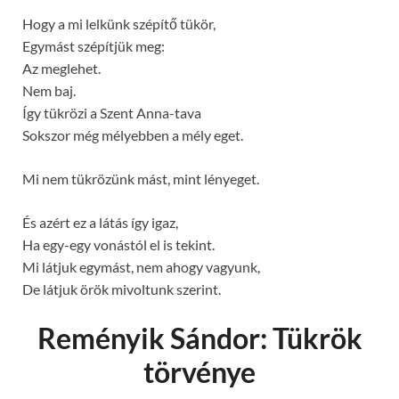
Hogy a mi lelkünk szépítő tükör,
Egymást szépítjük meg:
Az meglehet.
Nem baj.
Így tükrözi a Szent Anna-tava
Sokszor még mélyebben a mély eget.
Mi nem tükrözünk mást, mint lényeget.
És azért ez a látás így igaz,
Ha egy-egy vonástól el is tekint.
Mi látjuk egymást, nem ahogy vagyunk,
De látjuk örök mivoltunk szerint.
Reményik Sándor: Tükrök
törvénye