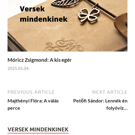
Móricz Zsigmond: A kis egér
2025.05.04.
PREVIOUS ARTICLE
NEXT ARTICLE
Majthényi Flóra: A válás
Petőfi Sándor: Lennék én
perce
folyóvíz…
VERSEK MINDENKINEK