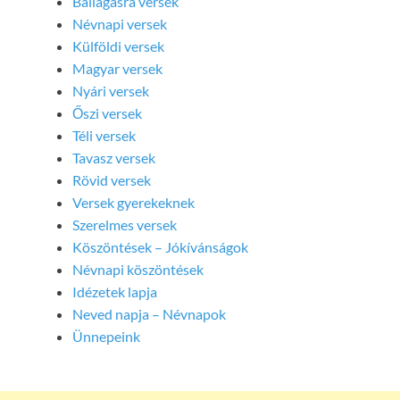
Ballagásra versek
Névnapi versek
Külföldi versek
Magyar versek
Nyári versek
Őszi versek
Téli versek
Tavasz versek
Rövid versek
Versek gyerekeknek
Szerelmes versek
Köszöntések – Jókívánságok
Névnapi köszöntések
Idézetek lapja
Neved napja – Névnapok
Ünnepeink