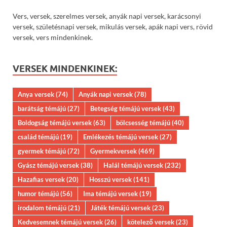
Vers, versek, szerelmes versek, anyák napi versek, karácsonyi
versek, születésnapi versek, mikulás versek, apák napi vers, rövid
versek, vers mindenkinek.
VERSEK MINDENKINEK:
Anya versek
(74)
Anyák napi versek
(78)
barátság témájú
(27)
Betegség témájú versek
(43)
Boldogság témájú versek
(63)
bölcsesség témájú
(40)
család témájú
(19)
Emlékezés témájú versek
(27)
gyermek témájú
(72)
Gyermekversek
(469)
Gyász témájú versek
(38)
Halál témájú versek
(232)
Hazafias versek
(20)
Hosszú versek
(141)
humor témájú
(56)
Ima témájú versek
(19)
irodalom témájú
(21)
Játék témájú versek
(23)
Kedvesemnek témájú versek
(26)
kötelező versek
(23)