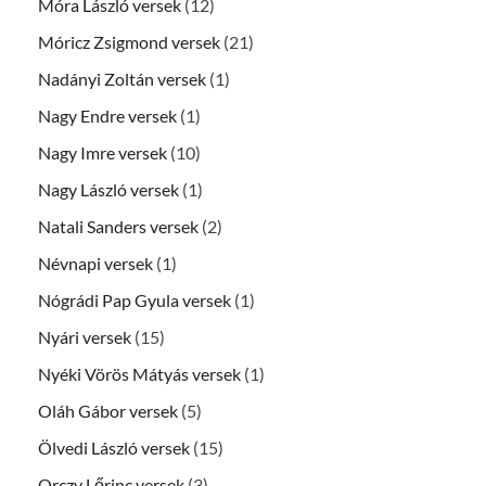
Móra László versek
(12)
Móricz Zsigmond versek
(21)
Nadányi Zoltán versek
(1)
Nagy Endre versek
(1)
Nagy Imre versek
(10)
Nagy László versek
(1)
Natali Sanders versek
(2)
Névnapi versek
(1)
Nógrádi Pap Gyula versek
(1)
Nyári versek
(15)
Nyéki Vörös Mátyás versek
(1)
Oláh Gábor versek
(5)
Ölvedi László versek
(15)
Orczy Lőrinc versek
(3)