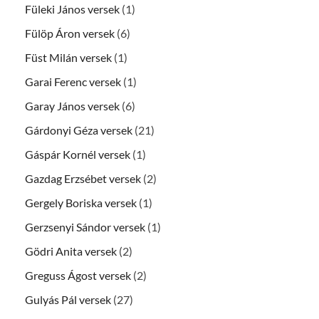
Füleki János versek
(1)
Fülöp Áron versek
(6)
Füst Milán versek
(1)
Garai Ferenc versek
(1)
Garay János versek
(6)
Gárdonyi Géza versek
(21)
Gáspár Kornél versek
(1)
Gazdag Erzsébet versek
(2)
Gergely Boriska versek
(1)
Gerzsenyi Sándor versek
(1)
Gödri Anita versek
(2)
Greguss Ágost versek
(2)
Gulyás Pál versek
(27)