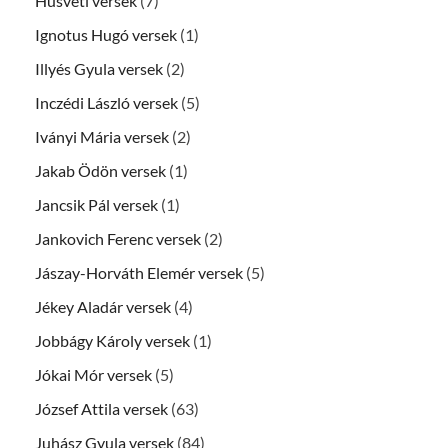
Húsvéti versek
(7)
Ignotus Hugó versek
(1)
Illyés Gyula versek
(2)
Inczédi László versek
(5)
Iványi Mária versek
(2)
Jakab Ödön versek
(1)
Jancsik Pál versek
(1)
Jankovich Ferenc versek
(2)
Jászay-Horváth Elemér versek
(5)
Jékey Aladár versek
(4)
Jobbágy Károly versek
(1)
Jókai Mór versek
(5)
József Attila versek
(63)
Juhász Gyula versek
(84)