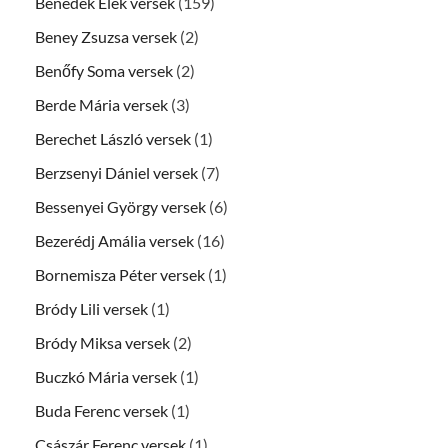
Benedek Elek versek
(159)
Beney Zsuzsa versek
(2)
Benőfy Soma versek
(2)
Berde Mária versek
(3)
Berechet László versek
(1)
Berzsenyi Dániel versek
(7)
Bessenyei György versek
(6)
Bezerédj Amália versek
(16)
Bornemisza Péter versek
(1)
Bródy Lili versek
(1)
Bródy Miksa versek
(2)
Buczkó Mária versek
(1)
Buda Ferenc versek
(1)
Császár Ferenc versek
(1)