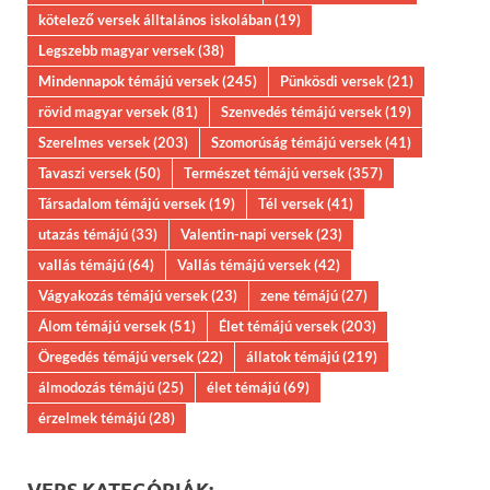
kötelező versek álltalános iskolában
(19)
Legszebb magyar versek
(38)
Mindennapok témájú versek
(245)
Pünkösdi versek
(21)
rövid magyar versek
(81)
Szenvedés témájú versek
(19)
Szerelmes versek
(203)
Szomorúság témájú versek
(41)
Tavaszi versek
(50)
Természet témájú versek
(357)
Társadalom témájú versek
(19)
Tél versek
(41)
utazás témájú
(33)
Valentin-napi versek
(23)
vallás témájú
(64)
Vallás témájú versek
(42)
Vágyakozás témájú versek
(23)
zene témájú
(27)
Álom témájú versek
(51)
Élet témájú versek
(203)
Öregedés témájú versek
(22)
állatok témájú
(219)
álmodozás témájú
(25)
élet témájú
(69)
érzelmek témájú
(28)