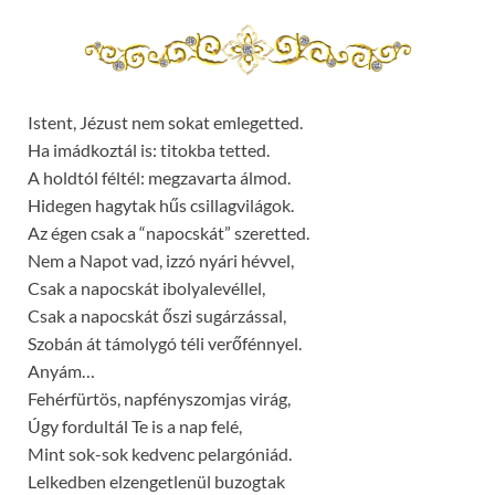
Istent, Jézust nem sokat emlegetted.
Ha imádkoztál is: titokba tetted.
A holdtól féltél: megzavarta álmod.
Hidegen hagytak hűs csillagvilágok.
Az égen csak a “napocskát” szeretted.
Nem a Napot vad, izzó nyári hévvel,
Csak a napocskát ibolyalevéllel,
Csak a napocskát őszi sugárzással,
Szobán át támolygó téli verőfénnyel.
Anyám…
Fehérfürtös, napfényszomjas virág,
Úgy fordultál Te is a nap felé,
Mint sok-sok kedvenc pelargóniád.
Lelkedben elzengetlenül buzogtak