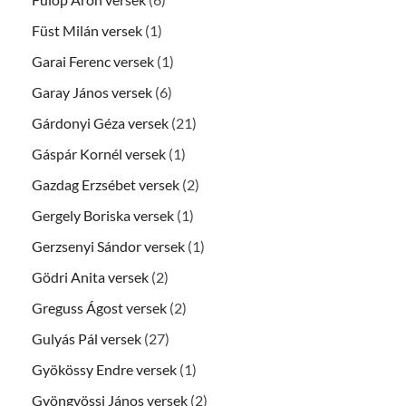
Füst Milán versek
(1)
Garai Ferenc versek
(1)
Garay János versek
(6)
Gárdonyi Géza versek
(21)
Gáspár Kornél versek
(1)
Gazdag Erzsébet versek
(2)
Gergely Boriska versek
(1)
Gerzsenyi Sándor versek
(1)
Gödri Anita versek
(2)
Greguss Ágost versek
(2)
Gulyás Pál versek
(27)
Gyökössy Endre versek
(1)
Gyöngyössi János versek
(2)