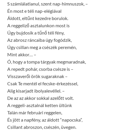
S számlálatlanul, szent nap-himnuszok, –
Én most e téli nap-elégiával
Áldott, eltűnt kezedre borulok.
A reggeliző asztalunkon most is
Úgy bujdosik a tűnő téli fény,
Az abrosz ráncaiba úgy fogódzik,
Úgy csillan meg a csészék peremén,
Mint akkor… –
Ó, hogy a tompa tárgyak megmaradnak,
A repedt pohár, csorba csésze is –
Visszaverői örök sugaraknak –
Csak Te mentél el fecske-érkezéssel,
Alig kisarjadt ibolyalevéllel. –
De az az akkor sokkal azelőtt volt.
A reggeli-asztalnál ketten ültünk
Talán már februári reggelen,
És jött a napfény, az áldott “napocska”,
Csillant abroszon, csészén, üvegen.