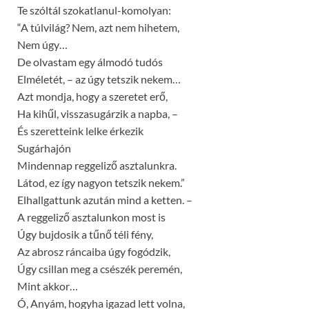
Te szóltál szokatlanul-komolyan:
“A túlvilág? Nem, azt nem hihetem,
Nem úgy…
De olvastam egy álmodó tudós
Elméletét, – az úgy tetszik nekem…
Azt mondja, hogy a szeretet erő,
Ha kihűl, visszasugárzik a napba, –
És szeretteink lelke érkezik
Sugárhajón
Mindennap reggeliző asztalunkra.
Látod, ez így nagyon tetszik nekem.”
Elhallgattunk azután mind a ketten. –
A reggeliző asztalunkon most is
Úgy bujdosik a tűnő téli fény,
Az abrosz ráncaiba úgy fogódzik,
Úgy csillan meg a csészék peremén,
Mint akkor…
Ó, Anyám, hogyha igazad lett volna,