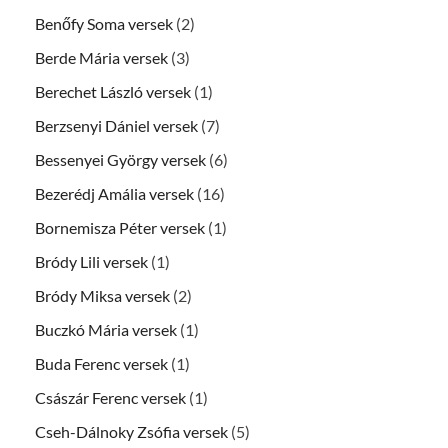
Benőfy Soma versek
(2)
Berde Mária versek
(3)
Berechet László versek
(1)
Berzsenyi Dániel versek
(7)
Bessenyei György versek
(6)
Bezerédj Amália versek
(16)
Bornemisza Péter versek
(1)
Bródy Lili versek
(1)
Bródy Miksa versek
(2)
Buczkó Mária versek
(1)
Buda Ferenc versek
(1)
Császár Ferenc versek
(1)
Cseh-Dálnoky Zsófia versek
(5)