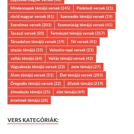
Mindennapok témájú versek
(245)
Pünkösdi versek
(21)
rövid magyar versek
(81)
Szenvedés témájú versek
(19)
Szerelmes versek
(203)
Szomorúság témájú versek
(41)
Tavaszi versek
(50)
Természet témájú versek
(357)
Társadalom témájú versek
(19)
Tél versek
(41)
utazás témájú
(33)
Valentin-napi versek
(23)
vallás témájú
(64)
Vallás témájú versek
(42)
Vágyakozás témájú versek
(23)
zene témájú
(27)
Álom témájú versek
(51)
Élet témájú versek
(203)
Öregedés témájú versek
(22)
állatok témájú
(219)
álmodozás témájú
(25)
élet témájú
(69)
érzelmek témájú
(28)
VERS KATEGÓRIÁK: