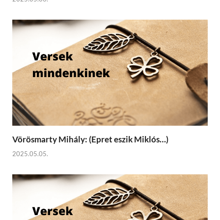
Vörösmarty Mihály: (Epret eszik Miklós…)
2025.05.05.