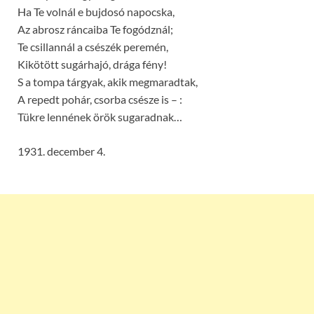
Ha Te volnál e bujdosó napocska,
Az abrosz ráncaiba Te fogódznál;
Te csillannál a csészék peremén,
Kikötött sugárhajó, drága fény!
S a tompa tárgyak, akik megmaradtak,
A repedt pohár, csorba csésze is – :
Tükre lennének örök sugaradnak…
1931. december 4.