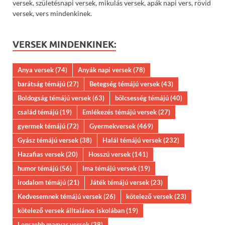
versek, születésnapi versek, mikulás versek, apák napi vers, rövid
versek, vers mindenkinek.
VERSEK MINDENKINEK:
Anya versek
(74)
Anyák napi versek
(78)
barátság témájú
(27)
Betegség témájú versek
(43)
Boldogság témájú versek
(63)
bölcsesség témájú
(40)
család témájú
(19)
Emlékezés témájú versek
(27)
gyermek témájú
(72)
Gyermekversek
(469)
Gyász témájú versek
(38)
Halál témájú versek
(232)
Hazafias versek
(20)
Hosszú versek
(141)
humor témájú
(56)
Ima témájú versek
(19)
irodalom témájú
(21)
Játék témájú versek
(23)
Kedvesemnek témájú versek
(26)
kötelező versek
(23)
kötelező versek álltalános iskolában
(19)
Legszebb magyar versek
(38)