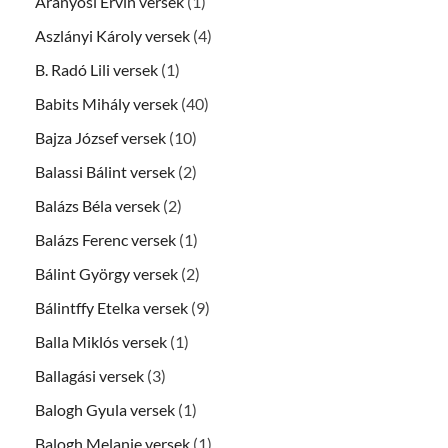
Aranyosi Ervin versek
(1)
Aszlányi Károly versek
(4)
B. Radó Lili versek
(1)
Babits Mihály versek
(40)
Bajza József versek
(10)
Balassi Bálint versek
(2)
Balázs Béla versek
(2)
Balázs Ferenc versek
(1)
Bálint György versek
(2)
Bálintffy Etelka versek
(9)
Balla Miklós versek
(1)
Ballagási versek
(3)
Balogh Gyula versek
(1)
Balogh Melanie versek
(1)