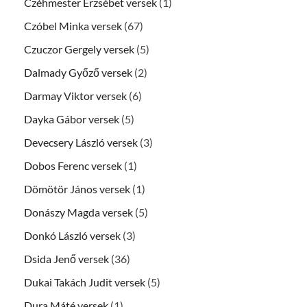
Czéhmester Erzsébet versek
(1)
Czóbel Minka versek
(67)
Czuczor Gergely versek
(5)
Dalmady Győző versek
(2)
Darmay Viktor versek
(6)
Dayka Gábor versek
(5)
Devecsery László versek
(3)
Dobos Ferenc versek
(1)
Dömötör János versek
(1)
Donászy Magda versek
(5)
Donkó László versek
(3)
Dsida Jenő versek
(36)
Dukai Takách Judit versek
(5)
Dura Máté versek
(1)