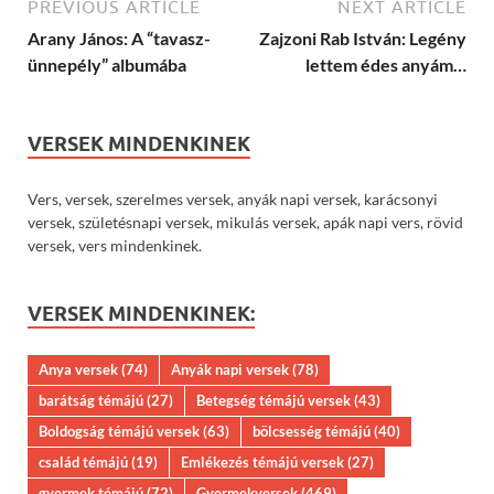
PREVIOUS ARTICLE
NEXT ARTICLE
Arany János: A “tavasz-
Zajzoni Rab István: Legény
ünnepély” albumába
lettem édes anyám…
VERSEK MINDENKINEK
Vers, versek, szerelmes versek, anyák napi versek, karácsonyi
versek, születésnapi versek, mikulás versek, apák napi vers, rövid
versek, vers mindenkinek.
VERSEK MINDENKINEK:
Anya versek
(74)
Anyák napi versek
(78)
barátság témájú
(27)
Betegség témájú versek
(43)
Boldogság témájú versek
(63)
bölcsesség témájú
(40)
család témájú
(19)
Emlékezés témájú versek
(27)
gyermek témájú
(72)
Gyermekversek
(469)