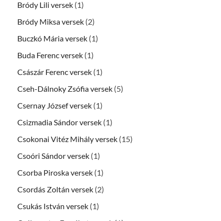
Bródy Lili versek
(1)
Bródy Miksa versek
(2)
Buczkó Mária versek
(1)
Buda Ferenc versek
(1)
Császár Ferenc versek
(1)
Cseh-Dálnoky Zsófia versek
(5)
Csernay József versek
(1)
Csizmadia Sándor versek
(1)
Csokonai Vitéz Mihály versek
(15)
Csoóri Sándor versek
(1)
Csorba Piroska versek
(1)
Csordás Zoltán versek
(2)
Csukás István versek
(1)