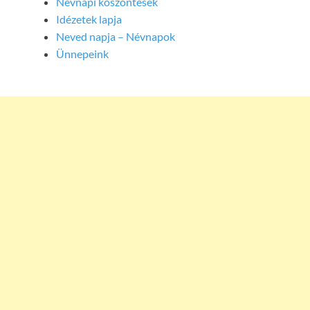
Névnapi köszöntések
Idézetek lapja
Neved napja – Névnapok
Ünnepeink