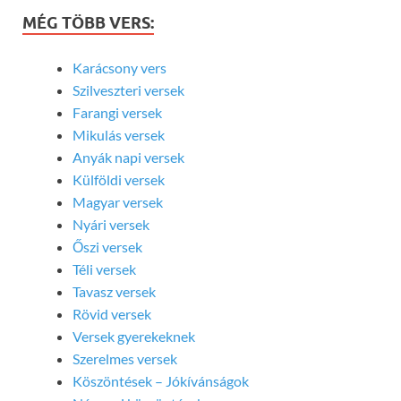
MÉG TÖBB VERS:
Karácsony vers
Szilveszteri versek
Farangi versek
Mikulás versek
Anyák napi versek
Külföldi versek
Magyar versek
Nyári versek
Őszi versek
Téli versek
Tavasz versek
Rövid versek
Versek gyerekeknek
Szerelmes versek
Köszöntések – Jókívánságok