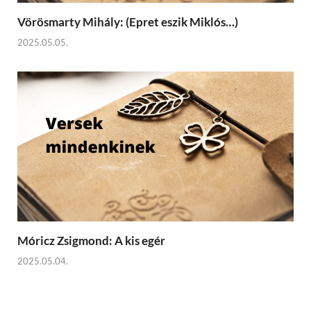
Vörösmarty Mihály: (Epret eszik Miklós…)
2025.05.05.
Móricz Zsigmond: A kis egér
2025.05.04.