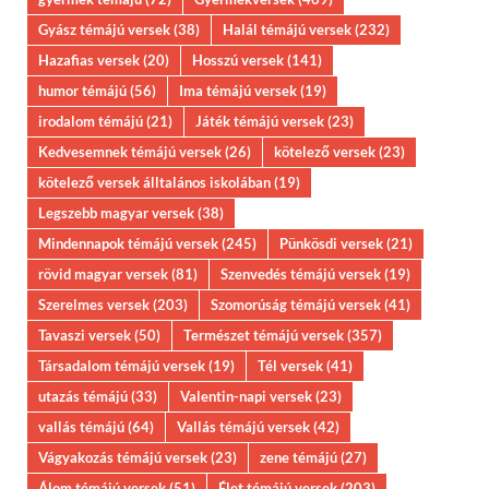
Gyász témájú versek
(38)
Halál témájú versek
(232)
Hazafias versek
(20)
Hosszú versek
(141)
humor témájú
(56)
Ima témájú versek
(19)
irodalom témájú
(21)
Játék témájú versek
(23)
Kedvesemnek témájú versek
(26)
kötelező versek
(23)
kötelező versek álltalános iskolában
(19)
Legszebb magyar versek
(38)
Mindennapok témájú versek
(245)
Pünkösdi versek
(21)
rövid magyar versek
(81)
Szenvedés témájú versek
(19)
Szerelmes versek
(203)
Szomorúság témájú versek
(41)
Tavaszi versek
(50)
Természet témájú versek
(357)
Társadalom témájú versek
(19)
Tél versek
(41)
utazás témájú
(33)
Valentin-napi versek
(23)
vallás témájú
(64)
Vallás témájú versek
(42)
Vágyakozás témájú versek
(23)
zene témájú
(27)
Álom témájú versek
(51)
Élet témájú versek
(203)