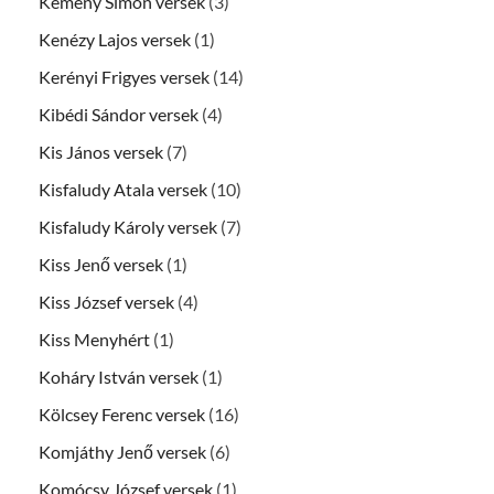
Kemény Simon versek
(3)
Kenézy Lajos versek
(1)
Kerényi Frigyes versek
(14)
Kibédi Sándor versek
(4)
Kis János versek
(7)
Kisfaludy Atala versek
(10)
Kisfaludy Károly versek
(7)
Kiss Jenő versek
(1)
Kiss József versek
(4)
Kiss Menyhért
(1)
Koháry István versek
(1)
Kölcsey Ferenc versek
(16)
Komjáthy Jenő versek
(6)
Komócsy József versek
(1)