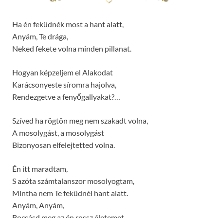
Ha én feküdnék most a hant alatt,
Anyám, Te drága,
Neked fekete volna minden pillanat.
Hogyan képzeljem el Alakodat
Karácsonyeste síromra hajolva,
Rendezgetve a fenyőgallyakat?…
Szíved ha rögtön meg nem szakadt volna,
A mosolygást, a mosolygást
Bizonyosan elfelejtetted volna.
Én itt maradtam,
S azóta számtalanszor mosolyogtam,
Mintha nem Te feküdnél hant alatt.
Anyám, Anyám,
Bocsásd meg az én rossz életemet