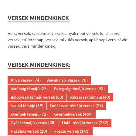
VERSEK MINDENKINEK
Vers, versek, szerelmes versek, anyák napi versek, karácsonyi
versek, születésnapi versek, mikulás versek, apák napi vers, rövid
versek, vers mindenkinek.
VERSEK MINDENKINEK:
Anya versek
(74)
Anyák napi versek
(78)
barátság témájú
(27)
Betegség témájú versek
(43)
Boldogság témájú versek
(63)
bölcsesség témájú
(40)
család témájú
(19)
Emlékezés témájú versek
(27)
gyermek témájú
(72)
Gyermekversek
(469)
Gyász témájú versek
(38)
Halál témájú versek
(232)
Hazafias versek
(20)
Hosszú versek
(141)