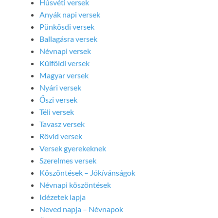
Húsvéti versek
Anyák napi versek
Pünkösdi versek
Ballagásra versek
Névnapi versek
Külföldi versek
Magyar versek
Nyári versek
Őszi versek
Téli versek
Tavasz versek
Rövid versek
Versek gyerekeknek
Szerelmes versek
Köszöntések – Jókívánságok
Névnapi köszöntések
Idézetek lapja
Neved napja – Névnapok