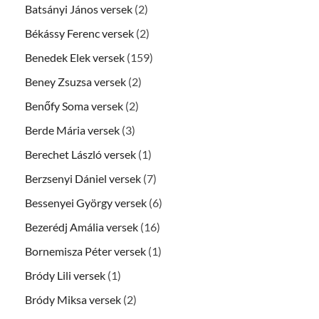
Batsányi János versek
(2)
Békássy Ferenc versek
(2)
Benedek Elek versek
(159)
Beney Zsuzsa versek
(2)
Benőfy Soma versek
(2)
Berde Mária versek
(3)
Berechet László versek
(1)
Berzsenyi Dániel versek
(7)
Bessenyei György versek
(6)
Bezerédj Amália versek
(16)
Bornemisza Péter versek
(1)
Bródy Lili versek
(1)
Bródy Miksa versek
(2)