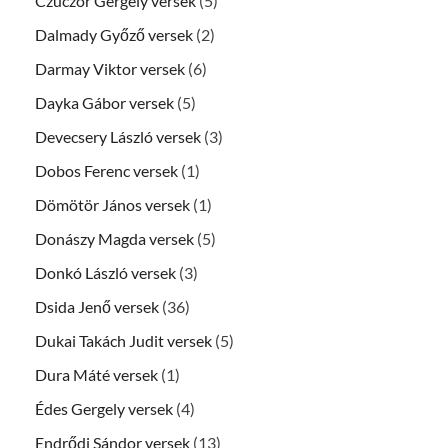
Czuczor Gergely versek
(5)
Dalmady Győző versek
(2)
Darmay Viktor versek
(6)
Dayka Gábor versek
(5)
Devecsery László versek
(3)
Dobos Ferenc versek
(1)
Dömötör János versek
(1)
Donászy Magda versek
(5)
Donkó László versek
(3)
Dsida Jenő versek
(36)
Dukai Takách Judit versek
(5)
Dura Máté versek
(1)
Édes Gergely versek
(4)
Endrődi Sándor versek
(13)