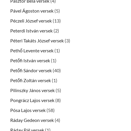
Pásztor Béla versek
(4)
Pável Ágoston versek
(5)
Péczeli József versek
(13)
Peterdi István versek
(2)
Péteri Takáts József versek
(3)
Pethő Levente versek
(1)
Petőfi István versek
(1)
Petőfi Sándor versek
(40)
Petőfi Zoltán versek
(1)
Pilinszky János versek
(5)
Pongrácz Lajos versek
(8)
Pósa Lajos versek
(58)
Ráday Gedeon versek
(4)
Ráday Pál versek
(1)