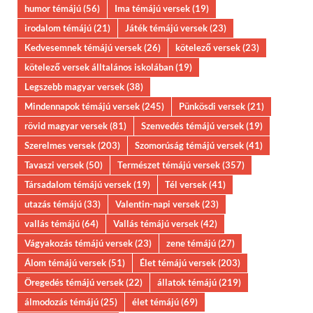
humor témájú
(56)
Ima témájú versek
(19)
irodalom témájú
(21)
Játék témájú versek
(23)
Kedvesemnek témájú versek
(26)
kötelező versek
(23)
kötelező versek álltalános iskolában
(19)
Legszebb magyar versek
(38)
Mindennapok témájú versek
(245)
Pünkösdi versek
(21)
rövid magyar versek
(81)
Szenvedés témájú versek
(19)
Szerelmes versek
(203)
Szomorúság témájú versek
(41)
Tavaszi versek
(50)
Természet témájú versek
(357)
Társadalom témájú versek
(19)
Tél versek
(41)
utazás témájú
(33)
Valentin-napi versek
(23)
vallás témájú
(64)
Vallás témájú versek
(42)
Vágyakozás témájú versek
(23)
zene témájú
(27)
Álom témájú versek
(51)
Élet témájú versek
(203)
Öregedés témájú versek
(22)
állatok témájú
(219)
álmodozás témájú
(25)
élet témájú
(69)