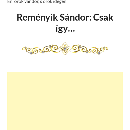
Én, örök vándor, s örök idegen.
Reményik Sándor: Csak
így…