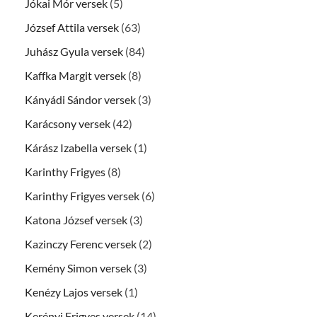
Jókai Mór versek
(5)
József Attila versek
(63)
Juhász Gyula versek
(84)
Kaffka Margit versek
(8)
Kányádi Sándor versek
(3)
Karácsony versek
(42)
Kárász Izabella versek
(1)
Karinthy Frigyes
(8)
Karinthy Frigyes versek
(6)
Katona József versek
(3)
Kazinczy Ferenc versek
(2)
Kemény Simon versek
(3)
Kenézy Lajos versek
(1)
Kerényi Frigyes versek
(14)