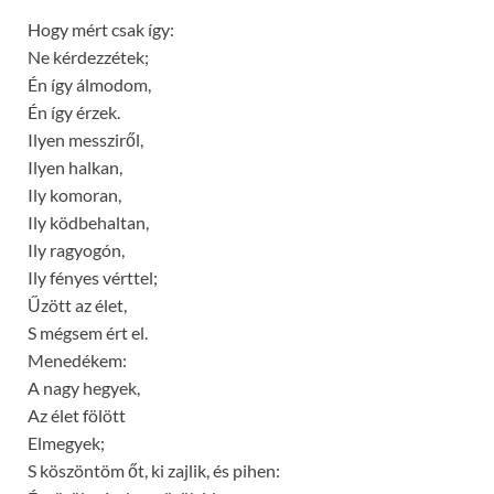
Hogy mért csak így:
Ne kérdezzétek;
Én így álmodom,
Én így érzek.
Ilyen messziről,
Ilyen halkan,
Ily komoran,
Ily ködbehaltan,
Ily ragyogón,
Ily fényes vérttel;
Űzött az élet,
S mégsem ért el.
Menedékem:
A nagy hegyek,
Az élet fölött
Elmegyek;
S köszöntöm őt, ki zajlik, és pihen: