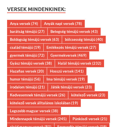
VERSEK MINDENKINEK:
Anya versek
(74)
Anyák napi versek
(78)
barátság témájú
(27)
Betegség témájú versek
(43)
Boldogság témájú versek
(63)
bölcsesség témájú
(40)
család témájú
(19)
Emlékezés témájú versek
(27)
gyermek témájú
(72)
Gyermekversek
(469)
Gyász témájú versek
(38)
Halál témájú versek
(232)
Hazafias versek
(20)
Hosszú versek
(141)
humor témájú
(56)
Ima témájú versek
(19)
irodalom témájú
(21)
Játék témájú versek
(23)
Kedvesemnek témájú versek
(26)
kötelező versek
(23)
kötelező versek álltalános iskolában
(19)
Legszebb magyar versek
(38)
Mindennapok témájú versek
(245)
Pünkösdi versek
(21)
rövid magyar versek
(81)
Szenvedés témájú versek
(19)