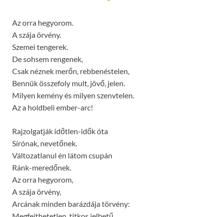
Az orra hegyorom.
A szája örvény.
Szemei tengerek.
De sohsem rengenek,
Csak néznek merőn, rebbenéstelen,
Bennük összefoly mult, jövő, jelen.
Milyen kemény és milyen szenvtelen.
Az a holdbeli ember-arc!
Rajzolgatják időtlen-idők óta
Sírónak, nevetőnek.
Változatlanul én látom csupán
Ránk-meredőnek.
Az orra hegyorom,
A szája örvény,
Arcának minden barázdája törvény:
Megfejthetetlen, titkos jelbetű.