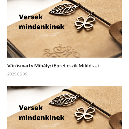
Vörösmarty Mihály: (Epret eszik Miklós…)
2025.05.05.