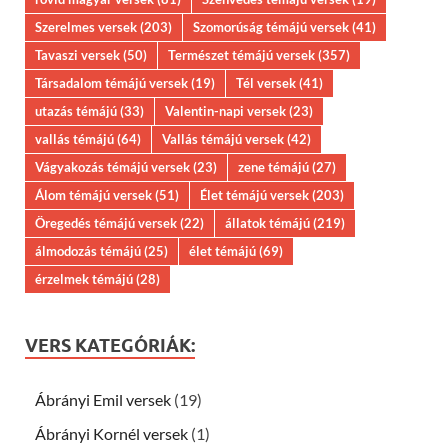
Szerelmes versek
(203)
Szomorúság témájú versek
(41)
Tavaszi versek
(50)
Természet témájú versek
(357)
Társadalom témájú versek
(19)
Tél versek
(41)
utazás témájú
(33)
Valentin-napi versek
(23)
vallás témájú
(64)
Vallás témájú versek
(42)
Vágyakozás témájú versek
(23)
zene témájú
(27)
Álom témájú versek
(51)
Élet témájú versek
(203)
Öregedés témájú versek
(22)
állatok témájú
(219)
álmodozás témájú
(25)
élet témájú
(69)
érzelmek témájú
(28)
VERS KATEGÓRIÁK:
Ábrányi Emil versek
(19)
Ábrányi Kornél versek
(1)