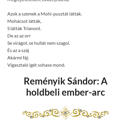
Azok a szemek a Mohi-pusztát látták.
Mohácsot látták,
S látták Trianont.
De az az orr
Se virágot, se hullát nem szagol.
És az a száj
Akármi fáj:
Vigasztaló igét sohase mond.
Reményik Sándor: A
holdbeli ember-arc