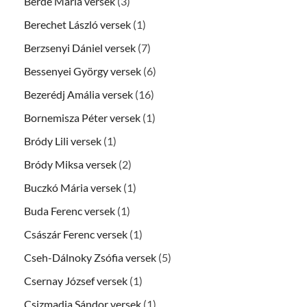
Berde Mária versek
(3)
Berechet László versek
(1)
Berzsenyi Dániel versek
(7)
Bessenyei György versek
(6)
Bezerédj Amália versek
(16)
Bornemisza Péter versek
(1)
Bródy Lili versek
(1)
Bródy Miksa versek
(2)
Buczkó Mária versek
(1)
Buda Ferenc versek
(1)
Császár Ferenc versek
(1)
Cseh-Dálnoky Zsófia versek
(5)
Csernay József versek
(1)
Csizmadia Sándor versek
(1)