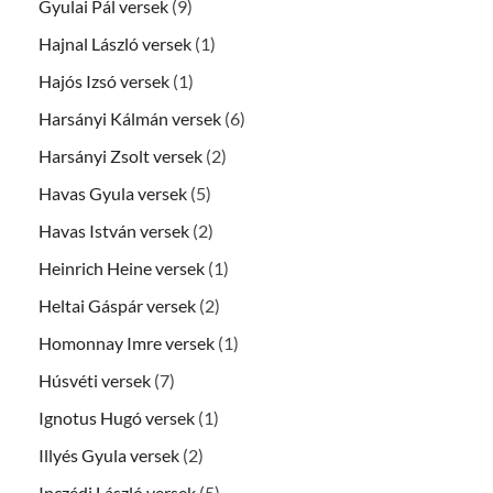
Gyulai Pál versek
(9)
Hajnal László versek
(1)
Hajós Izsó versek
(1)
Harsányi Kálmán versek
(6)
Harsányi Zsolt versek
(2)
Havas Gyula versek
(5)
Havas István versek
(2)
Heinrich Heine versek
(1)
Heltai Gáspár versek
(2)
Homonnay Imre versek
(1)
Húsvéti versek
(7)
Ignotus Hugó versek
(1)
Illyés Gyula versek
(2)
Inczédi László versek
(5)