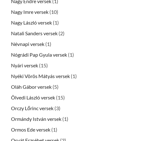
Nagy Endre versek
(1)
Nagy Imre versek
(10)
Nagy László versek
(1)
Natali Sanders versek
(2)
Névnapi versek
(1)
Nógrádi Pap Gyula versek
(1)
Nyári versek
(15)
Nyéki Vörös Mátyás versek
(1)
Oláh Gábor versek
(5)
Ölvedi László versek
(15)
Orczy Lőrinc versek
(3)
Ormándy István versek
(1)
Ormos Ede versek
(1)
Osvát Erzsébet versek
(2)