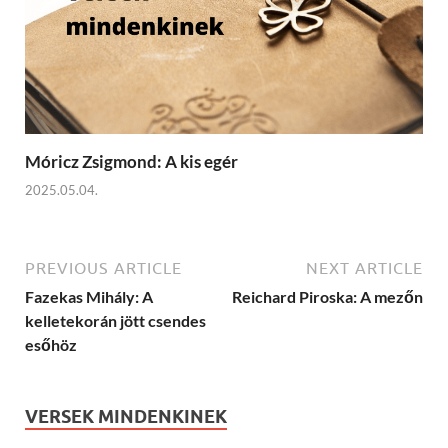
Móricz Zsigmond: A kis egér
2025.05.04.
PREVIOUS ARTICLE
NEXT ARTICLE
Fazekas Mihály: A
Reichard Piroska: A mezőn
kelletekorán jött csendes
esőhöz
VERSEK MINDENKINEK