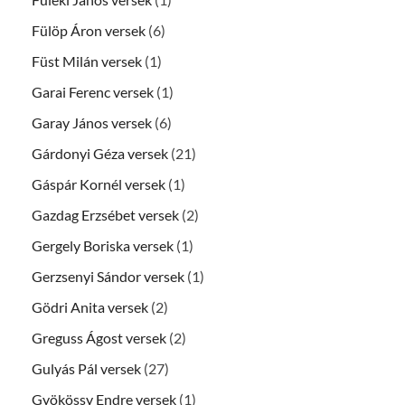
Fülöp Áron versek
(6)
Füst Milán versek
(1)
Garai Ferenc versek
(1)
Garay János versek
(6)
Gárdonyi Géza versek
(21)
Gáspár Kornél versek
(1)
Gazdag Erzsébet versek
(2)
Gergely Boriska versek
(1)
Gerzsenyi Sándor versek
(1)
Gödri Anita versek
(2)
Greguss Ágost versek
(2)
Gulyás Pál versek
(27)
Gyökössy Endre versek
(1)