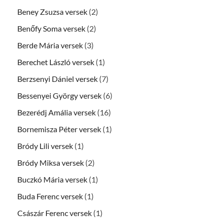
Beney Zsuzsa versek
(2)
Benőfy Soma versek
(2)
Berde Mária versek
(3)
Berechet László versek
(1)
Berzsenyi Dániel versek
(7)
Bessenyei György versek
(6)
Bezerédj Amália versek
(16)
Bornemisza Péter versek
(1)
Bródy Lili versek
(1)
Bródy Miksa versek
(2)
Buczkó Mária versek
(1)
Buda Ferenc versek
(1)
Császár Ferenc versek
(1)