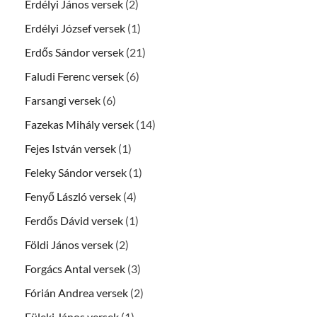
Erdélyi János versek
(2)
Erdélyi József versek
(1)
Erdős Sándor versek
(21)
Faludi Ferenc versek
(6)
Farsangi versek
(6)
Fazekas Mihály versek
(14)
Fejes István versek
(1)
Feleky Sándor versek
(1)
Fenyő László versek
(4)
Ferdős Dávid versek
(1)
Földi János versek
(2)
Forgács Antal versek
(3)
Fórián Andrea versek
(2)
Füleki János versek
(1)