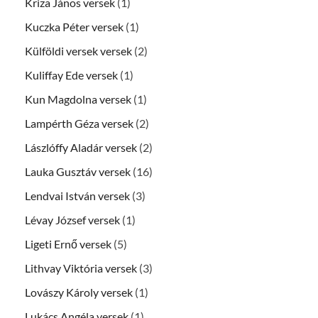
Kriza János versek
(1)
Kuczka Péter versek
(1)
Külföldi versek versek
(2)
Kuliffay Ede versek
(1)
Kun Magdolna versek
(1)
Lampérth Géza versek
(2)
Lászlóffy Aladár versek
(2)
Lauka Gusztáv versek
(16)
Lendvai István versek
(3)
Lévay József versek
(1)
Ligeti Ernő versek
(5)
Lithvay Viktória versek
(3)
Lovászy Károly versek
(1)
Lukács Angéla versek
(1)