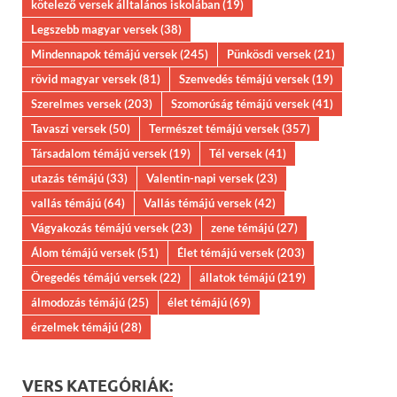
kötelező versek álltalános iskolában
(19)
Legszebb magyar versek
(38)
Mindennapok témájú versek
(245)
Pünkösdi versek
(21)
rövid magyar versek
(81)
Szenvedés témájú versek
(19)
Szerelmes versek
(203)
Szomorúság témájú versek
(41)
Tavaszi versek
(50)
Természet témájú versek
(357)
Társadalom témájú versek
(19)
Tél versek
(41)
utazás témájú
(33)
Valentin-napi versek
(23)
vallás témájú
(64)
Vallás témájú versek
(42)
Vágyakozás témájú versek
(23)
zene témájú
(27)
Álom témájú versek
(51)
Élet témájú versek
(203)
Öregedés témájú versek
(22)
állatok témájú
(219)
álmodozás témájú
(25)
élet témájú
(69)
érzelmek témájú
(28)
VERS KATEGÓRIÁK: