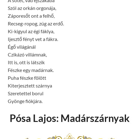
A sötét, vad éjszakába’
Szól az orkán orgonája,
Záporesőt ont a felhő,
Recseg-ropog, zúg az erdő.
Ki-kigyul az égi fáklya,
Ijesztő fényt vet a fákra.
Égő világánál
Czikázó villámnak,
Itt is, ott is látszik
Fészke egy madárnak.
Puha fészke fölött
Kiterjesztett szárnya
Szeretettel borul
Gyönge fiókjára.
Pósa Lajos: Madárszárnyak