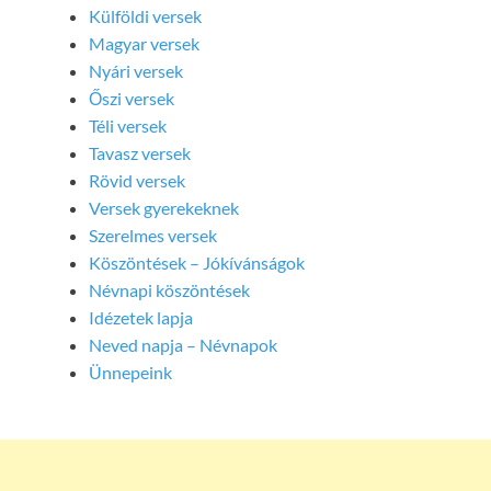
Külföldi versek
Magyar versek
Nyári versek
Őszi versek
Téli versek
Tavasz versek
Rövid versek
Versek gyerekeknek
Szerelmes versek
Köszöntések – Jókívánságok
Névnapi köszöntések
Idézetek lapja
Neved napja – Névnapok
Ünnepeink