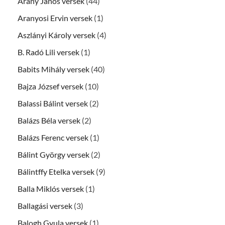
Arany János versek
(44)
Aranyosi Ervin versek
(1)
Aszlányi Károly versek
(4)
B. Radó Lili versek
(1)
Babits Mihály versek
(40)
Bajza József versek
(10)
Balassi Bálint versek
(2)
Balázs Béla versek
(2)
Balázs Ferenc versek
(1)
Bálint György versek
(2)
Bálintffy Etelka versek
(9)
Balla Miklós versek
(1)
Ballagási versek
(3)
Balogh Gyula versek
(1)