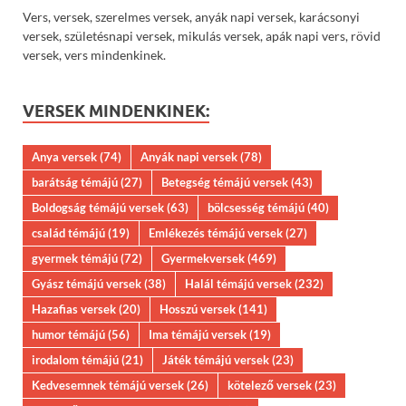
Vers, versek, szerelmes versek, anyák napi versek, karácsonyi
versek, születésnapi versek, mikulás versek, apák napi vers, rövid
versek, vers mindenkinek.
VERSEK MINDENKINEK:
Anya versek
(74)
Anyák napi versek
(78)
barátság témájú
(27)
Betegség témájú versek
(43)
Boldogság témájú versek
(63)
bölcsesség témájú
(40)
család témájú
(19)
Emlékezés témájú versek
(27)
gyermek témájú
(72)
Gyermekversek
(469)
Gyász témájú versek
(38)
Halál témájú versek
(232)
Hazafias versek
(20)
Hosszú versek
(141)
humor témájú
(56)
Ima témájú versek
(19)
irodalom témájú
(21)
Játék témájú versek
(23)
Kedvesemnek témájú versek
(26)
kötelező versek
(23)