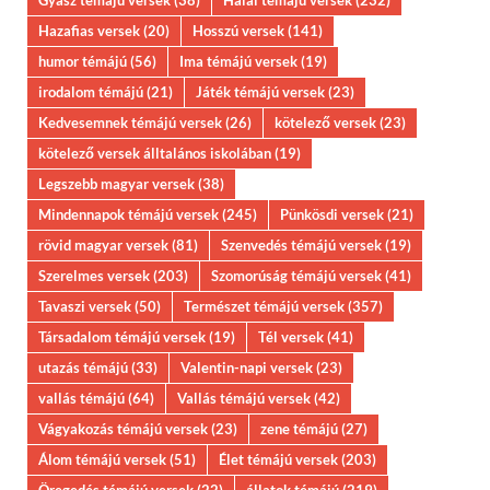
Gyász témájú versek
(38)
Halál témájú versek
(232)
Hazafias versek
(20)
Hosszú versek
(141)
humor témájú
(56)
Ima témájú versek
(19)
irodalom témájú
(21)
Játék témájú versek
(23)
Kedvesemnek témájú versek
(26)
kötelező versek
(23)
kötelező versek álltalános iskolában
(19)
Legszebb magyar versek
(38)
Mindennapok témájú versek
(245)
Pünkösdi versek
(21)
rövid magyar versek
(81)
Szenvedés témájú versek
(19)
Szerelmes versek
(203)
Szomorúság témájú versek
(41)
Tavaszi versek
(50)
Természet témájú versek
(357)
Társadalom témájú versek
(19)
Tél versek
(41)
utazás témájú
(33)
Valentin-napi versek
(23)
vallás témájú
(64)
Vallás témájú versek
(42)
Vágyakozás témájú versek
(23)
zene témájú
(27)
Álom témájú versek
(51)
Élet témájú versek
(203)