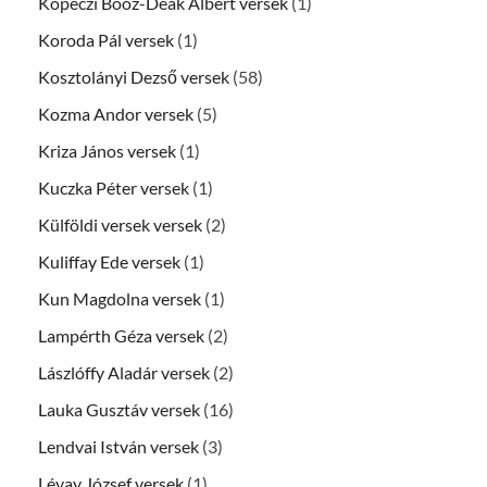
Köpeczi Boóz-Deák Albert versek
(1)
Koroda Pál versek
(1)
Kosztolányi Dezső versek
(58)
Kozma Andor versek
(5)
Kriza János versek
(1)
Kuczka Péter versek
(1)
Külföldi versek versek
(2)
Kuliffay Ede versek
(1)
Kun Magdolna versek
(1)
Lampérth Géza versek
(2)
Lászlóffy Aladár versek
(2)
Lauka Gusztáv versek
(16)
Lendvai István versek
(3)
Lévay József versek
(1)