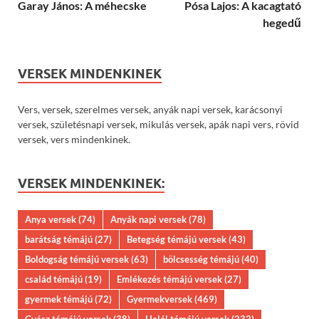
Garay János: A méhecske
Pósa Lajos: A kacagtató
hegedű
VERSEK MINDENKINEK
Vers, versek, szerelmes versek, anyák napi versek, karácsonyi
versek, születésnapi versek, mikulás versek, apák napi vers, rövid
versek, vers mindenkinek.
VERSEK MINDENKINEK:
Anya versek
(74)
Anyák napi versek
(78)
barátság témájú
(27)
Betegség témájú versek
(43)
Boldogság témájú versek
(63)
bölcsesség témájú
(40)
család témájú
(19)
Emlékezés témájú versek
(27)
gyermek témájú
(72)
Gyermekversek
(469)