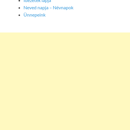
Idézetek lapja
Neved napja – Névnapok
Ünnepeink