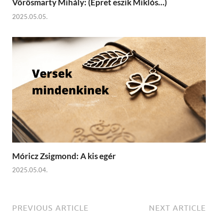
Vörösmarty Mihály: (Epret eszik Miklós…)
2025.05.05.
Móricz Zsigmond: A kis egér
2025.05.04.
PREVIOUS ARTICLE
NEXT ARTICLE