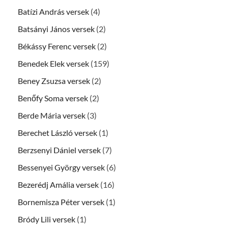
Batízi András versek
(4)
Batsányi János versek
(2)
Békássy Ferenc versek
(2)
Benedek Elek versek
(159)
Beney Zsuzsa versek
(2)
Benőfy Soma versek
(2)
Berde Mária versek
(3)
Berechet László versek
(1)
Berzsenyi Dániel versek
(7)
Bessenyei György versek
(6)
Bezerédj Amália versek
(16)
Bornemisza Péter versek
(1)
Bródy Lili versek
(1)