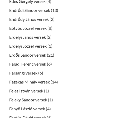
Édes Gergely versek
(4)
Endrődi Sándor versek
(13)
Endrődy János versek
(2)
Eötvös József versek
(8)
Erdélyi János versek
(2)
Erdélyi József versek
(1)
Erdős Sándor versek
(21)
Faludi Ferenc versek
(6)
Farsangi versek
(6)
Fazekas Mihály versek
(14)
Fejes István versek
(1)
Feleky Sándor versek
(1)
Fenyő László versek
(4)
Ferdős Dávid versek
(1)