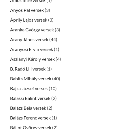
Ámos Imre versek
(1)
Ányos Pál versek
(3)
Áprily Lajos versek
(3)
Aranka György versek
(3)
Arany János versek
(44)
Aranyosi Ervin versek
(1)
Aszlányi Károly versek
(4)
B. Radó Lili versek
(1)
Babits Mihály versek
(40)
Bajza József versek
(10)
Balassi Bálint versek
(2)
Balázs Béla versek
(2)
Balázs Ferenc versek
(1)
Bálint György versek
(2)