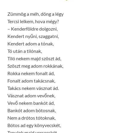
Zümmög a méh, döng a légy
Tercsi lelkem, hova mégy?
– Kenderföldre dolgozni,
Kendert nyűni, szaggatni,
Kendert adom a tónak,
Tó után a tilónak,
Tiló nekem majd szöszt ád,
Szöszt meg adom rokkának,
Rokka nekem fonalt ád,
Fonalt adom takácsnak,
Takács nekem vásznat ád.
Vásznat adom vevőnek,
Vevő nekem bankót ád,
Bankót adom bótosnak,
Nem a drótos tótoknak,
Bótos ad egy könyvecskét,
Tanulok majd versecskét.