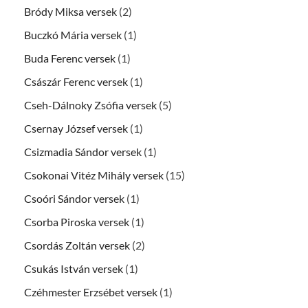
Bródy Miksa versek
(2)
Buczkó Mária versek
(1)
Buda Ferenc versek
(1)
Császár Ferenc versek
(1)
Cseh-Dálnoky Zsófia versek
(5)
Csernay József versek
(1)
Csizmadia Sándor versek
(1)
Csokonai Vitéz Mihály versek
(15)
Csoóri Sándor versek
(1)
Csorba Piroska versek
(1)
Csordás Zoltán versek
(2)
Csukás István versek
(1)
Czéhmester Erzsébet versek
(1)