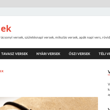
nek
rácsonyi versek, születésnapi versek, mikulás versek, apák napi vers, rövi
TAVASZ VERSEK
NYÁRI VERSEK
ŐSZI VERSEK
TÉLI 
NEK
V
k
a