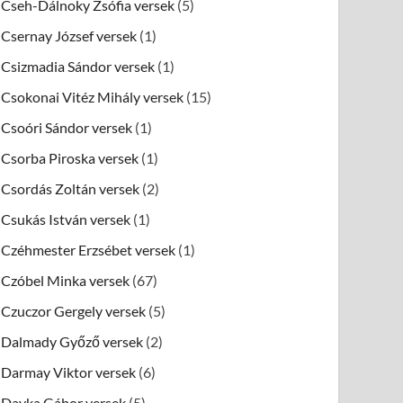
Cseh-Dálnoky Zsófia versek
(5)
Csernay József versek
(1)
Csizmadia Sándor versek
(1)
Csokonai Vitéz Mihály versek
(15)
Csoóri Sándor versek
(1)
Csorba Piroska versek
(1)
Csordás Zoltán versek
(2)
Csukás István versek
(1)
Czéhmester Erzsébet versek
(1)
Czóbel Minka versek
(67)
Czuczor Gergely versek
(5)
Dalmady Győző versek
(2)
Darmay Viktor versek
(6)
Dayka Gábor versek
(5)