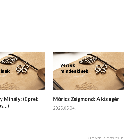
 Mihály: (Epret
Móricz Zsigmond: A kis egér
ós…)
2025.05.04.
NEXT ARTICLE