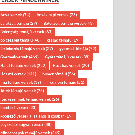
Anya versek
(74)
Anyák napi versek
(78)
barátság témájú
(27)
Betegség témájú versek
(43)
Boldogság témájú versek
(63)
bölcsesség témájú
(40)
család témájú
(19)
Emlékezés témájú versek
(27)
gyermek témájú
(72)
Gyermekversek
(469)
Gyász témájú versek
(38)
Halál témájú versek
(232)
Hazafias versek
(20)
Hosszú versek
(141)
humor témájú
(56)
Ima témájú versek
(19)
irodalom témájú
(21)
Játék témájú versek
(23)
Kedvesemnek témájú versek
(26)
kötelező versek
(23)
kötelező versek álltalános iskolában
(19)
Legszebb magyar versek
(38)
Mindennapok témájú versek
(245)