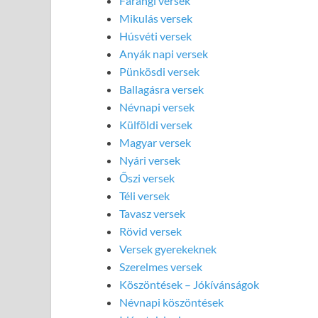
Farangi versek
Mikulás versek
Húsvéti versek
Anyák napi versek
Pünkösdi versek
Ballagásra versek
Névnapi versek
Külföldi versek
Magyar versek
Nyári versek
Őszi versek
Téli versek
Tavasz versek
Rövid versek
Versek gyerekeknek
Szerelmes versek
Köszöntések – Jókívánságok
Névnapi köszöntések