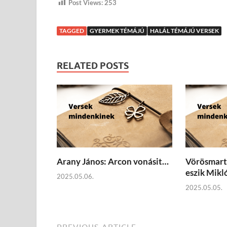
Post Views:
253
TAGGED
GYERMEK TÉMÁJÚ
HALÁL TÉMÁJÚ VERSEK
RELATED POSTS
Arany János: Arcon vonásit…
Vörösmarty
eszik Mikl
2025.05.06.
2025.05.05.
PREVIOUS ARTICLE