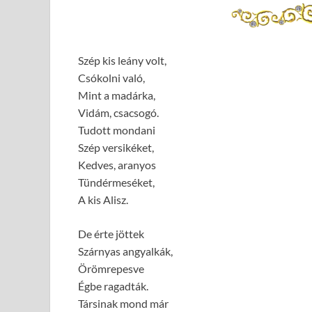
Szép kis leány volt,
Csókolni való,
Mint a madárka,
Vidám, csacsogó.
Tudott mondani
Szép versikéket,
Kedves, aranyos
Tündérmeséket,
A kis Alisz.
De érte jöttek
Szárnyas angyalkák,
Örömrepesve
Égbe ragadták.
Társinak mond már