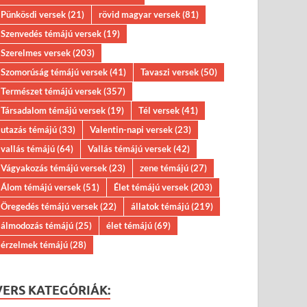
Pünkösdi versek
(21)
rövid magyar versek
(81)
Szenvedés témájú versek
(19)
Szerelmes versek
(203)
Szomorúság témájú versek
(41)
Tavaszi versek
(50)
Természet témájú versek
(357)
Társadalom témájú versek
(19)
Tél versek
(41)
utazás témájú
(33)
Valentin-napi versek
(23)
vallás témájú
(64)
Vallás témájú versek
(42)
Vágyakozás témájú versek
(23)
zene témájú
(27)
Álom témájú versek
(51)
Élet témájú versek
(203)
Öregedés témájú versek
(22)
állatok témájú
(219)
álmodozás témájú
(25)
élet témájú
(69)
érzelmek témájú
(28)
VERS KATEGÓRIÁK: