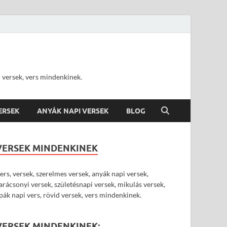
d versek, vers mindenkinek.
VERSEK
ANYÁK NAPI VERSEK
BLOG
VERSEK MINDENKINEK
ers, versek, szerelmes versek, anyák napi versek,
arácsonyi versek, születésnapi versek, mikulás versek,
pák napi vers, rövid versek, vers mindenkinek.
VERSEK MINDENKINEK: