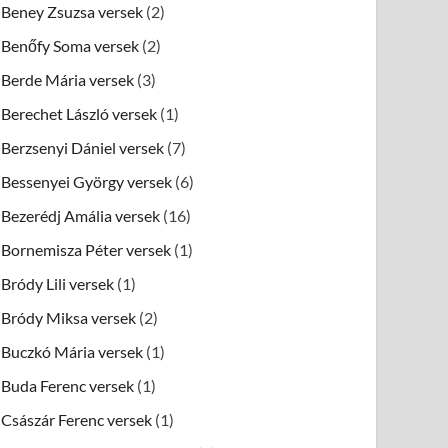
Beney Zsuzsa versek
(2)
Benőfy Soma versek
(2)
Berde Mária versek
(3)
Berechet László versek
(1)
Berzsenyi Dániel versek
(7)
Bessenyei György versek
(6)
Bezerédj Amália versek
(16)
Bornemisza Péter versek
(1)
Bródy Lili versek
(1)
Bródy Miksa versek
(2)
Buczkó Mária versek
(1)
Buda Ferenc versek
(1)
Császár Ferenc versek
(1)