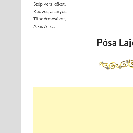
Szép versikéket,
Kedves, aranyos
Tündérmeséket,
A kis Alisz.
Pósa Lajo