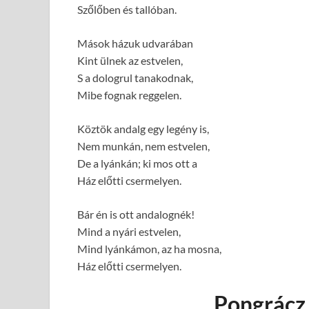
Szőlőben és tallóban.
Mások házuk udvarában
Kint ülnek az estvelen,
S a dologrul tanakodnak,
Mibe fognak reggelen.
Köztök andalg egy legény is,
Nem munkán, nem estvelen,
De a lyánkán; ki mos ott a
Ház előtti csermelyen.
Bár én is ott andalognék!
Mind a nyári estvelen,
Mind lyánkámon, az ha mosna,
Ház előtti csermelyen.
Pongrácz 