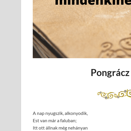
Pongrácz 
A nap nyugszik, alkonyodik,
Est van már a faluban;
Itt ott állnak még nehányan