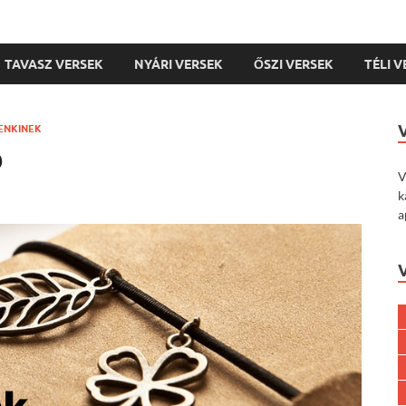
TAVASZ VERSEK
NYÁRI VERSEK
ŐSZI VERSEK
TÉLI 
ENKINEK
p
V
k
a