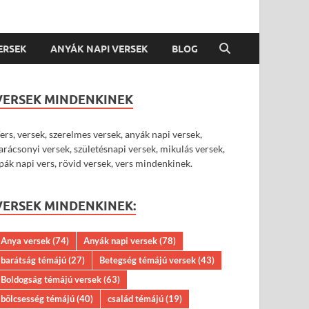
VERSEK
ANYÁK NAPI VERSEK
BLOG
VERSEK MINDENKINEK
ers, versek, szerelmes versek, anyák napi versek,
arácsonyi versek, születésnapi versek, mikulás versek,
pák napi vers, rövid versek, vers mindenkinek.
VERSEK MINDENKINEK:
Anya versek
(74)
Anyák napi versek
(78)
barátság témájú
(27)
Betegség témájú versek
(43)
Boldogság témájú versek
(63)
bölcsesség témájú
(40)
család témájú
(19)