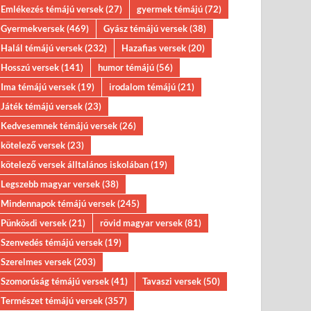
Emlékezés témájú versek
(27)
gyermek témájú
(72)
Gyermekversek
(469)
Gyász témájú versek
(38)
Halál témájú versek
(232)
Hazafias versek
(20)
Hosszú versek
(141)
humor témájú
(56)
Ima témájú versek
(19)
irodalom témájú
(21)
Játék témájú versek
(23)
Kedvesemnek témájú versek
(26)
kötelező versek
(23)
kötelező versek álltalános iskolában
(19)
Legszebb magyar versek
(38)
Mindennapok témájú versek
(245)
Pünkösdi versek
(21)
rövid magyar versek
(81)
Szenvedés témájú versek
(19)
Szerelmes versek
(203)
Szomorúság témájú versek
(41)
Tavaszi versek
(50)
Természet témájú versek
(357)