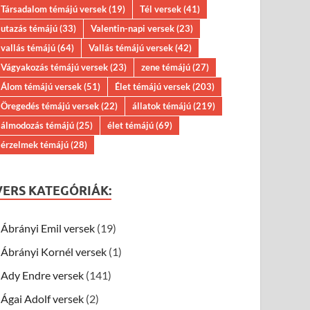
Társadalom témájú versek
(19)
Tél versek
(41)
utazás témájú
(33)
Valentin-napi versek
(23)
vallás témájú
(64)
Vallás témájú versek
(42)
Vágyakozás témájú versek
(23)
zene témájú
(27)
Álom témájú versek
(51)
Élet témájú versek
(203)
Öregedés témájú versek
(22)
állatok témájú
(219)
álmodozás témájú
(25)
élet témájú
(69)
érzelmek témájú
(28)
VERS KATEGÓRIÁK:
Ábrányi Emil versek
(19)
Ábrányi Kornél versek
(1)
Ady Endre versek
(141)
Ágai Adolf versek
(2)