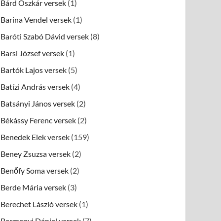
Bárd Oszkár versek
(1)
Barina Vendel versek
(1)
Baróti Szabó Dávid versek
(8)
Barsi József versek
(1)
Bartók Lajos versek
(5)
Batízi András versek
(4)
Batsányi János versek
(2)
Békássy Ferenc versek
(2)
Benedek Elek versek
(159)
Beney Zsuzsa versek
(2)
Benőfy Soma versek
(2)
Berde Mária versek
(3)
Berechet László versek
(1)
Berzsenyi Dániel versek
(7)