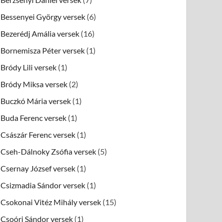
Bessenyei György versek
(6)
Bezerédj Amália versek
(16)
Bornemisza Péter versek
(1)
Bródy Lili versek
(1)
Bródy Miksa versek
(2)
Buczkó Mária versek
(1)
Buda Ferenc versek
(1)
Császár Ferenc versek
(1)
Cseh-Dálnoky Zsófia versek
(5)
Csernay József versek
(1)
Csizmadia Sándor versek
(1)
Csokonai Vitéz Mihály versek
(15)
Csoóri Sándor versek
(1)