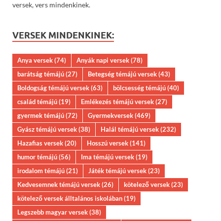
versek, vers mindenkinek.
VERSEK MINDENKINEK:
Anya versek
(74)
Anyák napi versek
(78)
barátság témájú
(27)
Betegség témájú versek
(43)
Boldogság témájú versek
(63)
bölcsesség témájú
(40)
család témájú
(19)
Emlékezés témájú versek
(27)
gyermek témájú
(72)
Gyermekversek
(469)
Gyász témájú versek
(38)
Halál témájú versek
(232)
Hazafias versek
(20)
Hosszú versek
(141)
humor témájú
(56)
Ima témájú versek
(19)
irodalom témájú
(21)
Játék témájú versek
(23)
Kedvesemnek témájú versek
(26)
kötelező versek
(23)
kötelező versek álltalános iskolában
(19)
Legszebb magyar versek
(38)