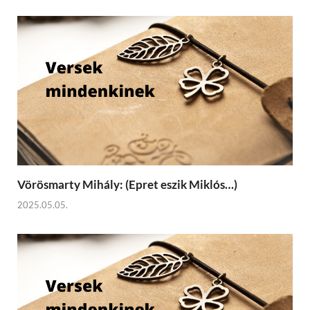
Vörösmarty Mihály: (Epret eszik Miklós…)
2025.05.05.