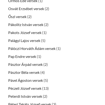
Ormos Ede versek
(1)
Osvát Erzsébet versek
(2)
Őszi versek
(2)
Pákolitz István versek
(2)
Pakots József versek
(1)
Palágyi Lajos versek
(5)
Pálóczi Horváth Ádám versek
(1)
Pap Endre versek
(1)
Pásztor Árpád versek
(2)
Pásztor Béla versek
(4)
Pável Ágoston versek
(5)
Péczeli József versek
(13)
Peterdi István versek
(2)
Péteri Takáts József versek
(3)