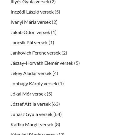
Illyés Gyula versek
(2)
Inczédi László versek
(5)
Iványi Mária versek
(2)
Jakab Ödön versek
(1)
Jancsik Pál versek
(1)
Jankovich Ferenc versek
(2)
Jászay-Horváth Elemér versek
(5)
Jékey Aladár versek
(4)
Jobbágy Károly versek
(1)
Jókai Mór versek
(5)
József Attila versek
(63)
Juhász Gyula versek
(84)
Kaffka Margit versek
(8)
Kányádi Sándor versek
(3)