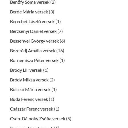
Benőfy Soma versek
(2)
Berde Mária versek
(3)
Berechet László versek
(1)
Berzsenyi Dániel versek
(7)
Bessenyei György versek
(6)
Bezerédj Amália versek
(16)
Bornemisza Péter versek
(1)
Bródy Lili versek
(1)
Bródy Miksa versek
(2)
Buczkó Mária versek
(1)
Buda Ferenc versek
(1)
Császár Ferenc versek
(1)
Cseh-Dálnoky Zsófia versek
(5)