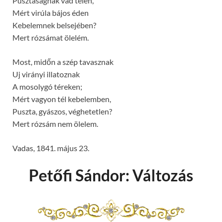
Pusztaságnak vad telén,
Mért virúla bájos éden
Kebelemnek belsejében?
Mert rózsámat ölelém.
Most, midőn a szép tavasznak
Uj virányi illatoznak
A mosolygó téreken;
Mért vagyon tél kebelemben,
Puszta, gyászos, véghetetlen?
Mert rózsám nem ölelem.
Vadas, 1841. május 23.
Petőfi Sándor: Változás