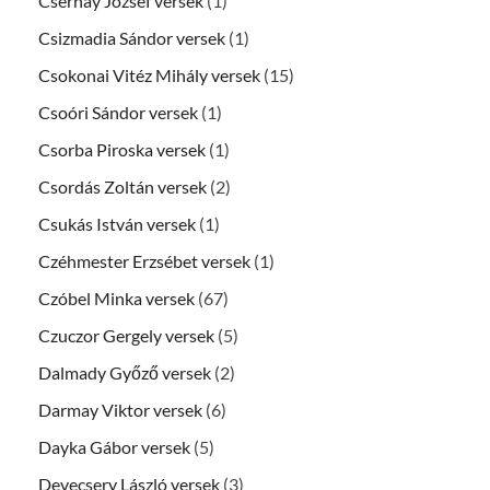
Csernay József versek
(1)
Csizmadia Sándor versek
(1)
Csokonai Vitéz Mihály versek
(15)
Csoóri Sándor versek
(1)
Csorba Piroska versek
(1)
Csordás Zoltán versek
(2)
Csukás István versek
(1)
Czéhmester Erzsébet versek
(1)
Czóbel Minka versek
(67)
Czuczor Gergely versek
(5)
Dalmady Győző versek
(2)
Darmay Viktor versek
(6)
Dayka Gábor versek
(5)
Devecsery László versek
(3)