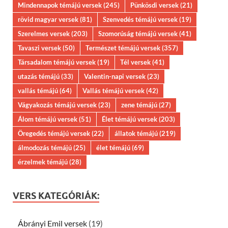
Mindennapok témájú versek
(245)
Pünkösdi versek
(21)
rövid magyar versek
(81)
Szenvedés témájú versek
(19)
Szerelmes versek
(203)
Szomorúság témájú versek
(41)
Tavaszi versek
(50)
Természet témájú versek
(357)
Társadalom témájú versek
(19)
Tél versek
(41)
utazás témájú
(33)
Valentin-napi versek
(23)
vallás témájú
(64)
Vallás témájú versek
(42)
Vágyakozás témájú versek
(23)
zene témájú
(27)
Álom témájú versek
(51)
Élet témájú versek
(203)
Öregedés témájú versek
(22)
állatok témájú
(219)
álmodozás témájú
(25)
élet témájú
(69)
érzelmek témájú
(28)
VERS KATEGÓRIÁK:
Ábrányi Emil versek
(19)