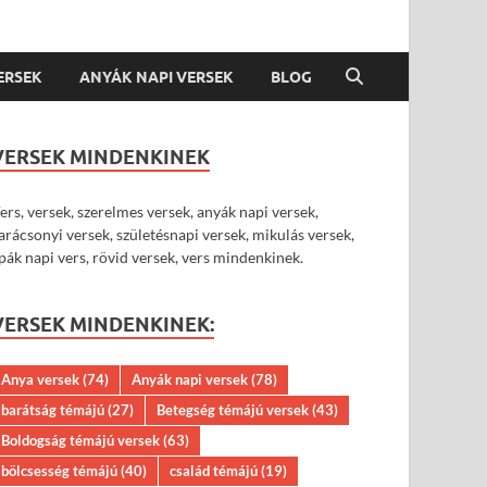
VERSEK
ANYÁK NAPI VERSEK
BLOG
VERSEK MINDENKINEK
ers, versek, szerelmes versek, anyák napi versek,
arácsonyi versek, születésnapi versek, mikulás versek,
pák napi vers, rövid versek, vers mindenkinek.
VERSEK MINDENKINEK:
Anya versek
(74)
Anyák napi versek
(78)
barátság témájú
(27)
Betegség témájú versek
(43)
Boldogság témájú versek
(63)
bölcsesség témájú
(40)
család témájú
(19)