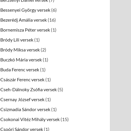
Bessenyei György versek
(6)
Bezerédj Amália versek
(16)
Bornemisza Péter versek
(1)
Bródy Lili versek
(1)
Bródy Miksa versek
(2)
Buczkó Mária versek
(1)
Buda Ferenc versek
(1)
Császár Ferenc versek
(1)
Cseh-Dálnoky Zsófia versek
(5)
Csernay József versek
(1)
Csizmadia Sándor versek
(1)
Csokonai Vitéz Mihály versek
(15)
Csoóri Sándor versek
(1)