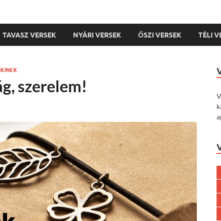
TAVASZ VERSEK
NYÁRI VERSEK
ŐSZI VERSEK
TÉLI 
NKINEK
ág, szerelem!
V
k
a