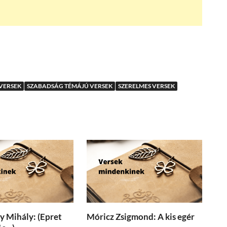
VERSEK
SZABADSÁG TÉMÁJÚ VERSEK
SZERELMES VERSEK
 Mihály: (Epret
Móricz Zsigmond: A kis egér