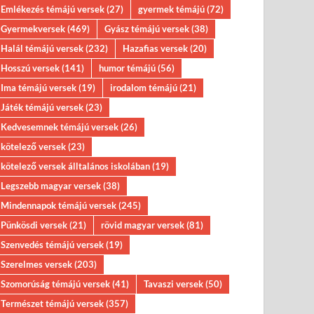
Emlékezés témájú versek
(27)
gyermek témájú
(72)
Gyermekversek
(469)
Gyász témájú versek
(38)
Halál témájú versek
(232)
Hazafias versek
(20)
Hosszú versek
(141)
humor témájú
(56)
Ima témájú versek
(19)
irodalom témájú
(21)
Játék témájú versek
(23)
Kedvesemnek témájú versek
(26)
kötelező versek
(23)
kötelező versek álltalános iskolában
(19)
Legszebb magyar versek
(38)
Mindennapok témájú versek
(245)
Pünkösdi versek
(21)
rövid magyar versek
(81)
Szenvedés témájú versek
(19)
Szerelmes versek
(203)
Szomorúság témájú versek
(41)
Tavaszi versek
(50)
Természet témájú versek
(357)