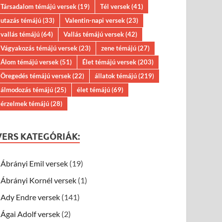
Társadalom témájú versek
(19)
Tél versek
(41)
utazás témájú
(33)
Valentin-napi versek
(23)
vallás témájú
(64)
Vallás témájú versek
(42)
Vágyakozás témájú versek
(23)
zene témájú
(27)
Álom témájú versek
(51)
Élet témájú versek
(203)
Öregedés témájú versek
(22)
állatok témájú
(219)
álmodozás témájú
(25)
élet témájú
(69)
érzelmek témájú
(28)
VERS KATEGÓRIÁK:
Ábrányi Emil versek
(19)
Ábrányi Kornél versek
(1)
Ady Endre versek
(141)
Ágai Adolf versek
(2)