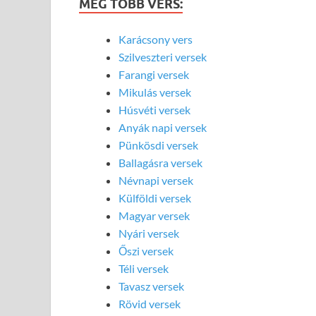
MÉG TÖBB VERS:
Karácsony vers
Szilveszteri versek
Farangi versek
Mikulás versek
Húsvéti versek
Anyák napi versek
Pünkösdi versek
Ballagásra versek
Névnapi versek
Külföldi versek
Magyar versek
Nyári versek
Őszi versek
Téli versek
Tavasz versek
Rövid versek