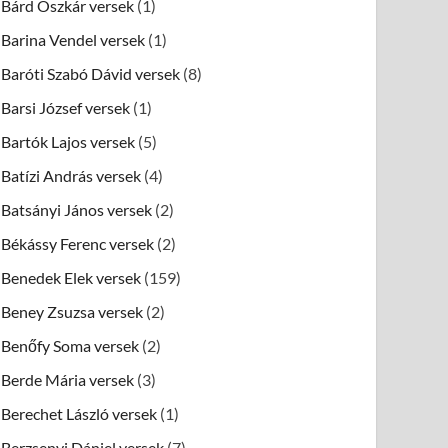
Bárd Oszkár versek
(1)
Barina Vendel versek
(1)
Baróti Szabó Dávid versek
(8)
Barsi József versek
(1)
Bartók Lajos versek
(5)
Batízi András versek
(4)
Batsányi János versek
(2)
Békássy Ferenc versek
(2)
Benedek Elek versek
(159)
Beney Zsuzsa versek
(2)
Benőfy Soma versek
(2)
Berde Mária versek
(3)
Berechet László versek
(1)
Berzsenyi Dániel versek
(7)