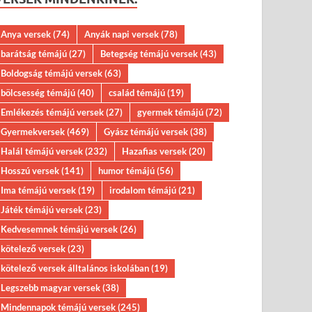
Anya versek
(74)
Anyák napi versek
(78)
barátság témájú
(27)
Betegség témájú versek
(43)
Boldogság témájú versek
(63)
bölcsesség témájú
(40)
család témájú
(19)
Emlékezés témájú versek
(27)
gyermek témájú
(72)
Gyermekversek
(469)
Gyász témájú versek
(38)
Halál témájú versek
(232)
Hazafias versek
(20)
Hosszú versek
(141)
humor témájú
(56)
Ima témájú versek
(19)
irodalom témájú
(21)
Játék témájú versek
(23)
Kedvesemnek témájú versek
(26)
kötelező versek
(23)
kötelező versek álltalános iskolában
(19)
Legszebb magyar versek
(38)
Mindennapok témájú versek
(245)