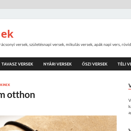
nek
rácsonyi versek, születésnapi versek, mikulás versek, apák napi vers, rövi
TAVASZ VERSEK
NYÁRI VERSEK
ŐSZI VERSEK
TÉLI 
NKINEK
ém otthon
V
k
a