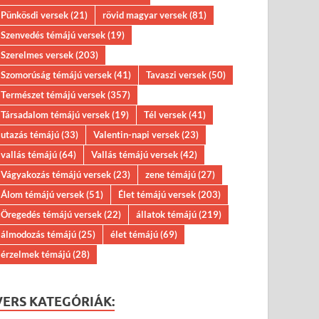
Pünkösdi versek
(21)
rövid magyar versek
(81)
Szenvedés témájú versek
(19)
Szerelmes versek
(203)
Szomorúság témájú versek
(41)
Tavaszi versek
(50)
Természet témájú versek
(357)
Társadalom témájú versek
(19)
Tél versek
(41)
utazás témájú
(33)
Valentin-napi versek
(23)
vallás témájú
(64)
Vallás témájú versek
(42)
Vágyakozás témájú versek
(23)
zene témájú
(27)
Álom témájú versek
(51)
Élet témájú versek
(203)
Öregedés témájú versek
(22)
állatok témájú
(219)
álmodozás témájú
(25)
élet témájú
(69)
érzelmek témájú
(28)
VERS KATEGÓRIÁK: