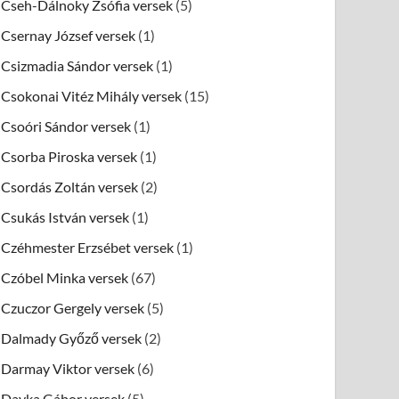
Cseh-Dálnoky Zsófia versek
(5)
Csernay József versek
(1)
Csizmadia Sándor versek
(1)
Csokonai Vitéz Mihály versek
(15)
Csoóri Sándor versek
(1)
Csorba Piroska versek
(1)
Csordás Zoltán versek
(2)
Csukás István versek
(1)
Czéhmester Erzsébet versek
(1)
Czóbel Minka versek
(67)
Czuczor Gergely versek
(5)
Dalmady Győző versek
(2)
Darmay Viktor versek
(6)
Dayka Gábor versek
(5)