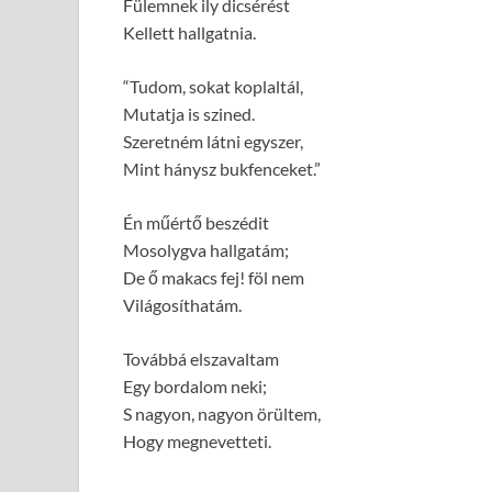
Fülemnek ily dicsérést
Kellett hallgatnia.
“Tudom, sokat koplaltál,
Mutatja is szined.
Szeretném látni egyszer,
Mint hánysz bukfenceket.”
Én műértő beszédit
Mosolygva hallgatám;
De ő makacs fej! föl nem
Világosíthatám.
Továbbá elszavaltam
Egy bordalom neki;
S nagyon, nagyon örültem,
Hogy megnevetteti.