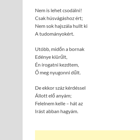
Nem is lehet csodálni!
Csak húsvágáshoz ért;
Nem sok hajszála hullt ki
A tudományokért.
Utóbb, midőn a bornak
Edénye kiürűlt,
Én írogatni kezdtem,
Ő meg nyugonni dűlt.
De ekkor száz kérdéssel
Állott elő anyám;
Felelnem kelle – hát az
Irást abban hagyám.