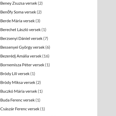
Beney Zsuzsa versek
(2)
Benőfy Soma versek
(2)
Berde Mária versek
(3)
Berechet László versek
(1)
Berzsenyi Dániel versek
(7)
Bessenyei György versek
(6)
Bezerédj Amália versek
(16)
Bornemisza Péter versek
(1)
Bródy Lili versek
(1)
Bródy Miksa versek
(2)
Buczkó Mária versek
(1)
Buda Ferenc versek
(1)
Császár Ferenc versek
(1)