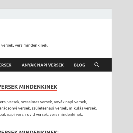
d versek, vers mindenkinek.
VERSEK
ANYÁK NAPI VERSEK
BLOG
VERSEK MINDENKINEK
ers, versek, szerelmes versek, anyák napi versek,
arácsonyi versek, születésnapi versek, mikulás versek,
pák napi vers, rövid versek, vers mindenkinek.
VERSEK MINDENKINEK: