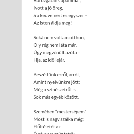
Borozgatánk apámmal;
Ivott a jó öreg,
S a kedvemért ez egyszer –
Az isten áldja meg!
Soká nem voltam otthon,
Oly rég nem láta már,
Úgy megvénült azóta –
Hja, az idő lejár.
Beszéltünk erről, arról,
Amint nyelvünkre jött;
Még a szinészetről is
Sok más egyéb között.
Szemében “mesterségem”
Most is nagy szálka még;
Előitéletét az
Évek nem szünteték.