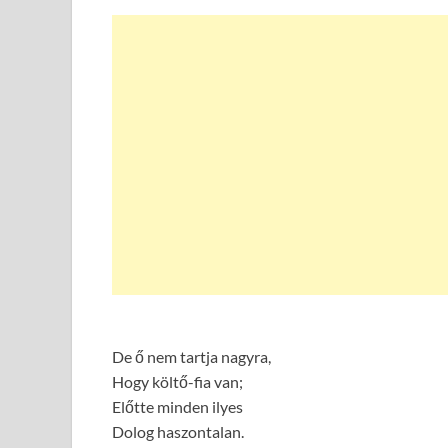
De ő nem tartja nagyra,
Hogy költő-fia van;
Előtte minden ilyes
Dolog haszontalan.