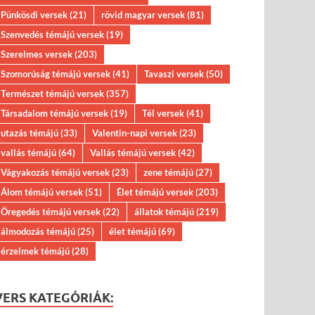
Pünkösdi versek
(21)
rövid magyar versek
(81)
Szenvedés témájú versek
(19)
Szerelmes versek
(203)
Szomorúság témájú versek
(41)
Tavaszi versek
(50)
Természet témájú versek
(357)
Társadalom témájú versek
(19)
Tél versek
(41)
utazás témájú
(33)
Valentin-napi versek
(23)
vallás témájú
(64)
Vallás témájú versek
(42)
Vágyakozás témájú versek
(23)
zene témájú
(27)
Álom témájú versek
(51)
Élet témájú versek
(203)
Öregedés témájú versek
(22)
állatok témájú
(219)
álmodozás témájú
(25)
élet témájú
(69)
érzelmek témájú
(28)
VERS KATEGÓRIÁK: