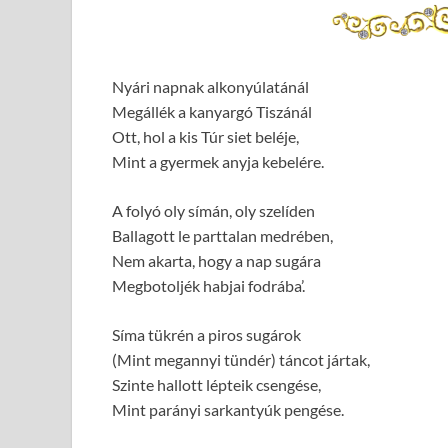
Nyári napnak alkonyúlatánál
Megállék a kanyargó Tiszánál
Ott, hol a kis Túr siet beléje,
Mint a gyermek anyja kebelére.
A folyó oly símán, oly szelíden
Ballagott le parttalan medrében,
Nem akarta, hogy a nap sugára
Megbotoljék habjai fodrába’.
Síma tükrén a piros sugárok
(Mint megannyi tündér) táncot jártak,
Szinte hallott lépteik csengése,
Mint parányi sarkantyúk pengése.