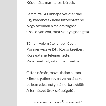
Ködön át a mármarosi bércek.
Semmi zaj. Az ünnepélyes csendbe
Egy madár csak néha füttyentett be,
Nagy távolban a malom zugása
Csak olyan volt, mint szunyog dongása.
Túlnan, vélem átellenben épen,
Pór menyecske jött. Korsó kezében.
Korsaját mig telemerítette,
Rám nézett át; aztán ment sietve.
Ottan némán, mozdulatlan álltam,
Mintha gyökeret vert volna lábam.
Lelkem édes, mély mámorba szédült
A természet örök szépségétül.
Oh természet, oh dicső természet!