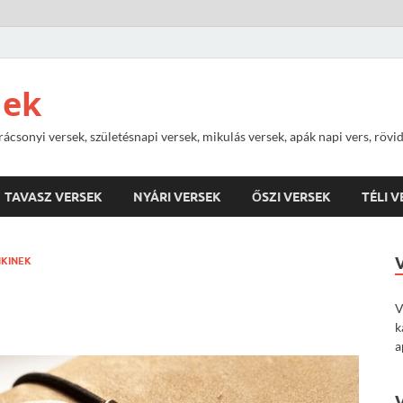
nek
rácsonyi versek, születésnapi versek, mikulás versek, apák napi vers, rövi
TAVASZ VERSEK
NYÁRI VERSEK
ŐSZI VERSEK
TÉLI 
NKINEK
V
k
a