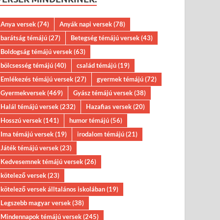
Anya versek
(74)
Anyák napi versek
(78)
barátság témájú
(27)
Betegség témájú versek
(43)
Boldogság témájú versek
(63)
bölcsesség témájú
(40)
család témájú
(19)
Emlékezés témájú versek
(27)
gyermek témájú
(72)
Gyermekversek
(469)
Gyász témájú versek
(38)
Halál témájú versek
(232)
Hazafias versek
(20)
Hosszú versek
(141)
humor témájú
(56)
Ima témájú versek
(19)
irodalom témájú
(21)
Játék témájú versek
(23)
Kedvesemnek témájú versek
(26)
kötelező versek
(23)
kötelező versek álltalános iskolában
(19)
Legszebb magyar versek
(38)
Mindennapok témájú versek
(245)