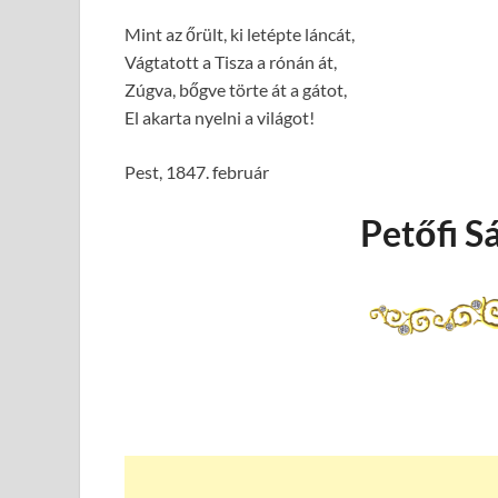
Mint az őrült, ki letépte láncát,
Vágtatott a Tisza a rónán át,
Zúgva, bőgve törte át a gátot,
El akarta nyelni a világot!
Pest, 1847. február
Petőfi S