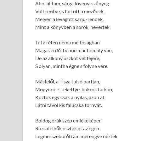
Ahol álltam, sárga föveny-szőnyeg
Volt terítve, s tartott a mezőnek,
Melyen a levágott sarju-rendek,
Mint a könyvben a sorok, hevertek.
Túl a réten néma méltóságban
Magas erdő: benne már homály van,
De az alkony üszköt vet fejére,
S olyan, mintha égne s folyna vére.
Másfelől, a Tisza tulsó partján,
Mogyoró- s rekettye-bokrok tarkán,
Köztök egy csak a nyilás, azon át
Látni távol kis falucska tornyát.
Boldog órák szép emlékeképen
Rózsafelhők usztak át az égen.
Legmesszebbről rám merengve néztek