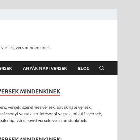
d versek, vers mindenkinek.
VERSEK
ANYÁK NAPI VERSEK
BLOG
VERSEK MINDENKINEK
ers, versek, szerelmes versek, anyák napi versek,
arácsonyi versek, születésnapi versek, mikulás versek,
pák napi vers, rövid versek, vers mindenkinek.
VERSEK MINDENKINEK: