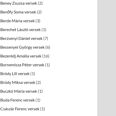
Beney Zsuzsa versek
(2)
Benőfy Soma versek
(2)
Berde Mária versek
(3)
Berechet László versek
(1)
Berzsenyi Dániel versek
(7)
Bessenyei György versek
(6)
Bezerédj Amália versek
(16)
Bornemisza Péter versek
(1)
Bródy Lili versek
(1)
Bródy Miksa versek
(2)
Buczkó Mária versek
(1)
Buda Ferenc versek
(1)
Császár Ferenc versek
(1)