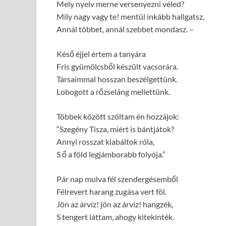
Mely nyelv merne versenyezni véled?
Mily nagy vagy te! mentül inkább hallgatsz,
Annál többet, annál szebbet mondasz. –
Késő éjjel értem a tanyára
Fris gyümölcsből készült vacsorára.
Társaimmal hosszan beszélgettünk.
Lobogott a rőzseláng mellettünk.
Többek között szóltam én hozzájok:
“Szegény Tisza, miért is bántjátok?
Annyi rosszat kiabáltok róla,
S ő a föld legjámborabb folyója.”
Pár nap mulva fél szendergésemből
Félrevert harang zugása vert föl.
Jön az árvíz! jön az árvíz! hangzék,
S tengert láttam, ahogy kitekinték.