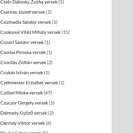
Cseh-Dálnoky Zsófia versek
(5)
Csernay József versek
(1)
Csizmadia Sándor versek
(1)
Csokonai Vitéz Mihály versek
(15)
Csoóri Sándor versek
(1)
Csorba Piroska versek
(1)
Csordás Zoltán versek
(2)
Csukás István versek
(1)
Czéhmester Erzsébet versek
(1)
Czóbel Minka versek
(67)
Czuczor Gergely versek
(5)
Dalmady Győző versek
(2)
Darmay Viktor versek
(6)
Dayka Gábor versek
(5)