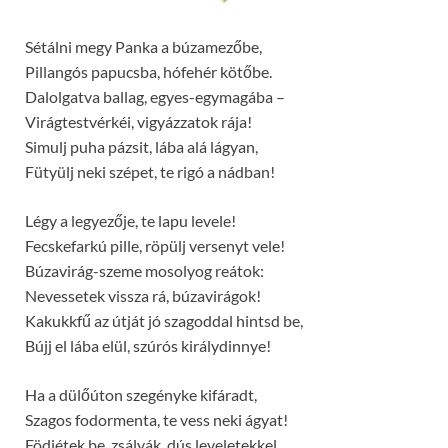
Sétálni megy Panka a búzamezőbe,
Pillangós papucsba, hófehér kötőbe.
Dalolgatva ballag, egyes-egymagába –
Virágtestvérkéi, vigyázzatok rája!
Simulj puha pázsit, lába alá lágyan,
Fütyülj neki szépet, te rigó a nádban!
Légy a legyezője, te lapu levele!
Fecskefarkú pille, röpülj versenyt vele!
Búzavirág-szeme mosolyog reátok:
Nevessetek vissza rá, búzavirágok!
Kakukkfű az útját jó szagoddal hintsd be,
Bújj el lába elül, szúrós királydinnye!
Ha a dülőúton szegényke kifáradt,
Szagos fodormenta, te vess neki ágyat!
Födjétek be, zsályák, dús leveletekkel,