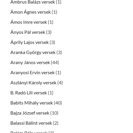
Ambrus Balázs versek
(1)
Ámon Ágnes versek
(1)
Ámos Imre versek
(1)
Ányos Pál versek
(3)
Áprily Lajos versek
(3)
Aranka György versek
(3)
Arany János versek
(44)
Aranyosi Ervin versek
(1)
Aszlányi Károly versek
(4)
B. Radó Lili versek
(1)
Babits Mihály versek
(40)
Bajza József versek
(10)
Balassi Bálint versek
(2)
Balázs Béla versek
(2)