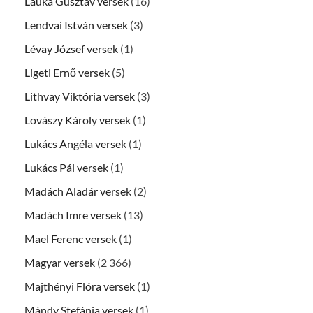
Lauka Gusztáv versek
(16)
Lendvai István versek
(3)
Lévay József versek
(1)
Ligeti Ernő versek
(5)
Lithvay Viktória versek
(3)
Lovászy Károly versek
(1)
Lukács Angéla versek
(1)
Lukács Pál versek
(1)
Madách Aladár versek
(2)
Madách Imre versek
(13)
Mael Ferenc versek
(1)
Magyar versek
(2 366)
Majthényi Flóra versek
(1)
Mándy Stefánia versek
(1)