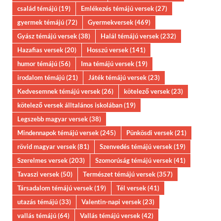
család témájú
(19)
Emlékezés témájú versek
(27)
gyermek témájú
(72)
Gyermekversek
(469)
Gyász témájú versek
(38)
Halál témájú versek
(232)
Hazafias versek
(20)
Hosszú versek
(141)
humor témájú
(56)
Ima témájú versek
(19)
irodalom témájú
(21)
Játék témájú versek
(23)
Kedvesemnek témájú versek
(26)
kötelező versek
(23)
kötelező versek álltalános iskolában
(19)
Legszebb magyar versek
(38)
Mindennapok témájú versek
(245)
Pünkösdi versek
(21)
rövid magyar versek
(81)
Szenvedés témájú versek
(19)
Szerelmes versek
(203)
Szomorúság témájú versek
(41)
Tavaszi versek
(50)
Természet témájú versek
(357)
Társadalom témájú versek
(19)
Tél versek
(41)
utazás témájú
(33)
Valentin-napi versek
(23)
vallás témájú
(64)
Vallás témájú versek
(42)