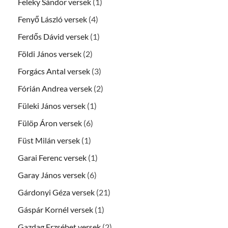
Feleky Sándor versek
(1)
Fenyő László versek
(4)
Ferdős Dávid versek
(1)
Földi János versek
(2)
Forgács Antal versek
(3)
Fórián Andrea versek
(2)
Füleki János versek
(1)
Fülöp Áron versek
(6)
Füst Milán versek
(1)
Garai Ferenc versek
(1)
Garay János versek
(6)
Gárdonyi Géza versek
(21)
Gáspár Kornél versek
(1)
Gazdag Erzsébet versek
(2)