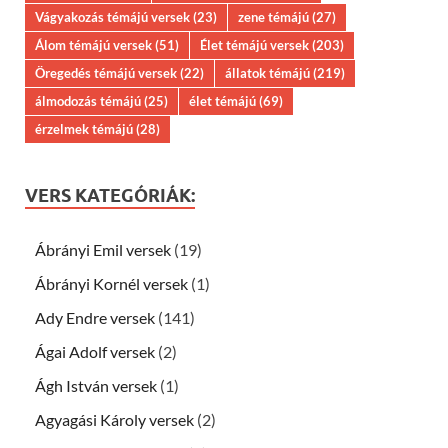
Vágyakozás témájú versek
(23)
zene témájú
(27)
Álom témájú versek
(51)
Élet témájú versek
(203)
Öregedés témájú versek
(22)
állatok témájú
(219)
álmodozás témájú
(25)
élet témájú
(69)
érzelmek témájú
(28)
VERS KATEGÓRIÁK:
Ábrányi Emil versek
(19)
Ábrányi Kornél versek
(1)
Ady Endre versek
(141)
Ágai Adolf versek
(2)
Ágh István versek
(1)
Agyagási Károly versek
(2)