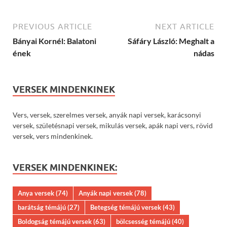
PREVIOUS ARTICLE
NEXT ARTICLE
Bányai Kornél: Balatoni
Sáfáry László: Meghalt a
ének
nádas
VERSEK MINDENKINEK
Vers, versek, szerelmes versek, anyák napi versek, karácsonyi
versek, születésnapi versek, mikulás versek, apák napi vers, rövid
versek, vers mindenkinek.
VERSEK MINDENKINEK:
Anya versek
(74)
Anyák napi versek
(78)
barátság témájú
(27)
Betegség témájú versek
(43)
Boldogság témájú versek
(63)
bölcsesség témájú
(40)