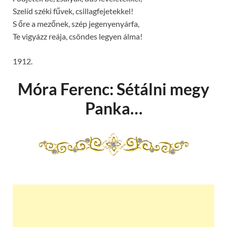
Szelíd széki fűvek, csillagfejetekkel!
S őre a mezőnek, szép jegenyenyárfa,
Te vigyázz reája, csöndes legyen álma!
1912.
Móra Ferenc: Sétálni megy
Panka…