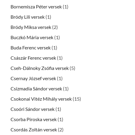
Bornemisza Péter versek
(1)
Bródy Lili versek
(1)
Bródy Miksa versek
(2)
Buczkó Mária versek
(1)
Buda Ferenc versek
(1)
Császár Ferenc versek
(1)
Cseh-Dálnoky Zsófia versek
(5)
Csernay József versek
(1)
Csizmadia Sándor versek
(1)
Csokonai Vitéz Mihály versek
(15)
Csoóri Sándor versek
(1)
Csorba Piroska versek
(1)
Csordás Zoltán versek
(2)