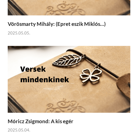
Vörösmarty Mihály: (Epret eszik Miklós…)
2025.05.05.
Móricz Zsigmond: A kis egér
2025.05.04.