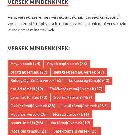
VERSEK MINDENKINEK
Vers, versek, szerelmes versek, anyák napi versek, karácsonyi
versek, születésnapi versek, mikulás versek, apák napi vers, rövid
versek, vers mindenkinek.
VERSEK MINDENKINEK:
Anya versek
(74)
Anyák napi versek
(78)
barátság témájú
(27)
Betegség témájú versek
(43)
Boldogság témájú versek
(63)
bölcsesség témájú
(40)
család témájú
(19)
Emlékezés témájú versek
(27)
gyermek témájú
(72)
Gyermekversek
(469)
Gyász témájú versek
(38)
Halál témájú versek
(232)
Hazafias versek
(20)
Hosszú versek
(141)
humor témájú
(56)
Ima témájú versek
(19)
irodalom témájú
(21)
Játék témájú versek
(23)