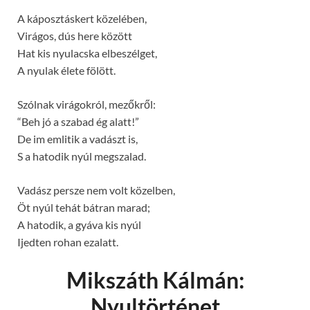
A káposztáskert közelében,
Virágos, dús here között
Hat kis nyulacska elbeszélget,
A nyulak élete fölött.
Szólnak virágokról, mezőkről:
“Beh jó a szabad ég alatt!”
De im emlitik a vadászt is,
S a hatodik nyúl megszalad.
Vadász persze nem volt közelben,
Öt nyúl tehát bátran marad;
A hatodik, a gyáva kis nyúl
Ijedten rohan ezalatt.
Mikszáth Kálmán:
Nyultörténet