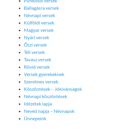
Pünkösdi versek
Ballagásra versek
Névnapi versek
Külföldi versek
Magyar versek
Nyári versek
Őszi versek
Téli versek
Tavasz versek
Rövid versek
Versek gyerekeknek
Szerelmes versek
Köszöntések – Jókívánságok
Névnapi köszöntések
Idézetek lapja
Neved napja – Névnapok
Ünnepeink