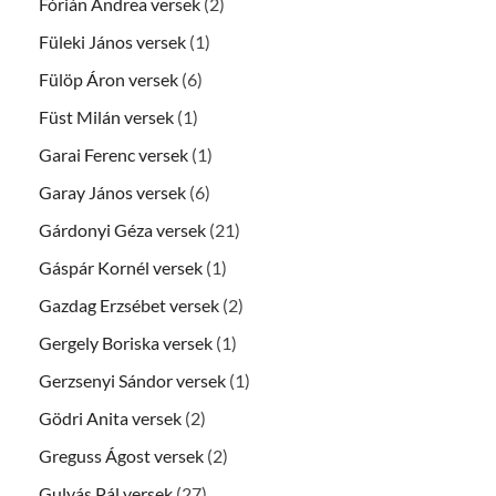
Fórián Andrea versek
(2)
Füleki János versek
(1)
Fülöp Áron versek
(6)
Füst Milán versek
(1)
Garai Ferenc versek
(1)
Garay János versek
(6)
Gárdonyi Géza versek
(21)
Gáspár Kornél versek
(1)
Gazdag Erzsébet versek
(2)
Gergely Boriska versek
(1)
Gerzsenyi Sándor versek
(1)
Gödri Anita versek
(2)
Greguss Ágost versek
(2)
Gulyás Pál versek
(27)