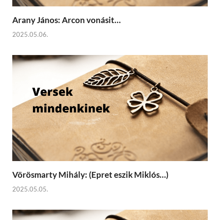
Arany János: Arcon vonásit…
2025.05.06.
Vörösmarty Mihály: (Epret eszik Miklós…)
2025.05.05.