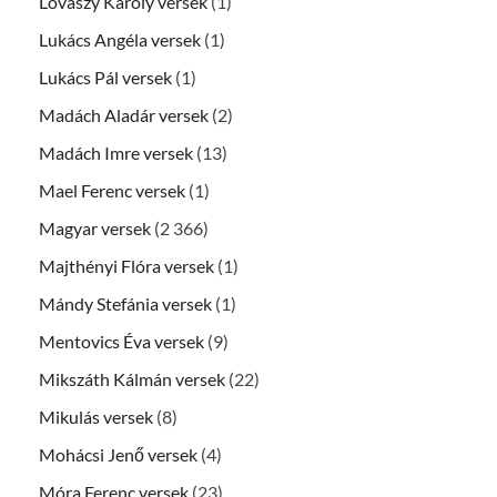
Lovászy Károly versek
(1)
Lukács Angéla versek
(1)
Lukács Pál versek
(1)
Madách Aladár versek
(2)
Madách Imre versek
(13)
Mael Ferenc versek
(1)
Magyar versek
(2 366)
Majthényi Flóra versek
(1)
Mándy Stefánia versek
(1)
Mentovics Éva versek
(9)
Mikszáth Kálmán versek
(22)
Mikulás versek
(8)
Mohácsi Jenő versek
(4)
Móra Ferenc versek
(23)