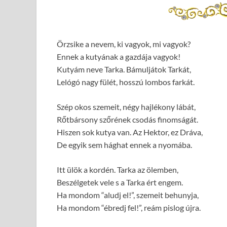
Örzsike a nevem, ki vagyok, mi vagyok?
Ennek a kutyának a gazdája vagyok!
Kutyám neve Tarka. Bámuljátok Tarkát,
Lelógó nagy fülét, hosszú lombos farkát.
Szép okos szemeit, négy hajlékony lábát,
Rőtbársony szőrének csodás finomságát.
Hiszen sok kutya van. Az Hektor, ez Dráva,
De egyik sem hághat ennek a nyomába.
Itt ülök a kordén. Tarka az ölemben,
Beszélgetek vele s a Tarka ért engem.
Ha mondom “aludj el!”, szemeit behunyja,
Ha mondom “ébredj fel!”, reám pislog újra.