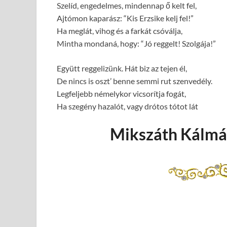
Szelíd, engedelmes, mindennap ő kelt fel,
Ajtómon kaparász: “Kis Erzsike kelj fel!”
Ha meglát, vihog és a farkát csóválja,
Mintha mondaná, hogy: “Jó reggelt! Szolgája!”
Együtt reggelizünk. Hát biz az tejen él,
De nincs is oszt’ benne semmi rut szenvedély.
Legfeljebb némelykor vicsorítja fogát,
Ha szegény hazalót, vagy drótos tótot lát
Mikszáth Kálmá