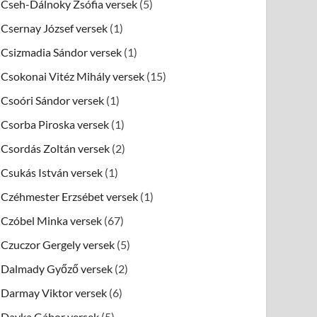
Cseh-Dálnoky Zsófia versek
(5)
Csernay József versek
(1)
Csizmadia Sándor versek
(1)
Csokonai Vitéz Mihály versek
(15)
Csoóri Sándor versek
(1)
Csorba Piroska versek
(1)
Csordás Zoltán versek
(2)
Csukás István versek
(1)
Czéhmester Erzsébet versek
(1)
Czóbel Minka versek
(67)
Czuczor Gergely versek
(5)
Dalmady Győző versek
(2)
Darmay Viktor versek
(6)
Dayka Gábor versek
(5)