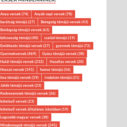
Anya versek
(74)
Anyák napi versek
(78)
barátság témájú
(27)
Betegség témájú versek
(43)
Boldogság témájú versek
(63)
bölcsesség témájú
(40)
család témájú
(19)
Emlékezés témájú versek
(27)
gyermek témájú
(72)
Gyermekversek
(469)
Gyász témájú versek
(38)
Halál témájú versek
(232)
Hazafias versek
(20)
Hosszú versek
(141)
humor témájú
(56)
Ima témájú versek
(19)
irodalom témájú
(21)
Játék témájú versek
(23)
Kedvesemnek témájú versek
(26)
kötelező versek
(23)
kötelező versek álltalános iskolában
(19)
Legszebb magyar versek
(38)
Mindennapok témájú versek
(245)