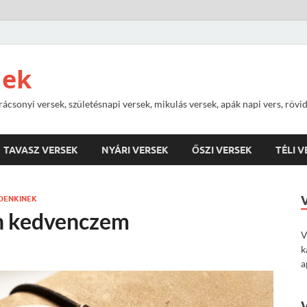
nek
rácsonyi versek, születésnapi versek, mikulás versek, apák napi vers, rövi
TAVASZ VERSEK
NYÁRI VERSEK
ŐSZI VERSEK
TÉLI 
DENKINEK
n kedvenczem
V
k
a