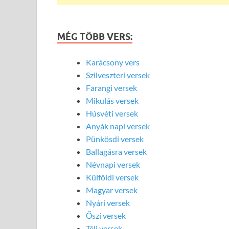
MÉG TÖBB VERS:
Karácsony vers
Szilveszteri versek
Farangi versek
Mikulás versek
Húsvéti versek
Anyák napi versek
Pünkösdi versek
Ballagásra versek
Névnapi versek
Külföldi versek
Magyar versek
Nyári versek
Őszi versek
Téli versek