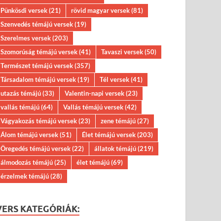
Pünkösdi versek
(21)
rövid magyar versek
(81)
Szenvedés témájú versek
(19)
Szerelmes versek
(203)
Szomorúság témájú versek
(41)
Tavaszi versek
(50)
Természet témájú versek
(357)
Társadalom témájú versek
(19)
Tél versek
(41)
utazás témájú
(33)
Valentin-napi versek
(23)
vallás témájú
(64)
Vallás témájú versek
(42)
Vágyakozás témájú versek
(23)
zene témájú
(27)
Álom témájú versek
(51)
Élet témájú versek
(203)
Öregedés témájú versek
(22)
állatok témájú
(219)
álmodozás témájú
(25)
élet témájú
(69)
érzelmek témájú
(28)
VERS KATEGÓRIÁK: