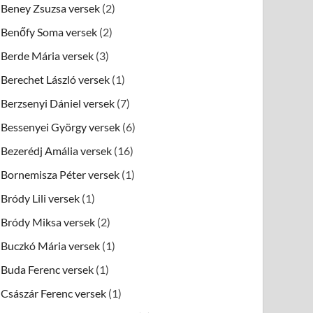
Beney Zsuzsa versek
(2)
Benőfy Soma versek
(2)
Berde Mária versek
(3)
Berechet László versek
(1)
Berzsenyi Dániel versek
(7)
Bessenyei György versek
(6)
Bezerédj Amália versek
(16)
Bornemisza Péter versek
(1)
Bródy Lili versek
(1)
Bródy Miksa versek
(2)
Buczkó Mária versek
(1)
Buda Ferenc versek
(1)
Császár Ferenc versek
(1)