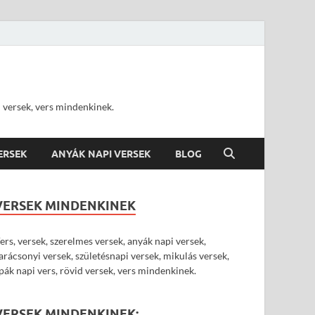
d versek, vers mindenkinek.
VERSEK
ANYÁK NAPI VERSEK
BLOG
VERSEK MINDENKINEK
ers, versek, szerelmes versek, anyák napi versek,
arácsonyi versek, születésnapi versek, mikulás versek,
pák napi vers, rövid versek, vers mindenkinek.
VERSEK MINDENKINEK: