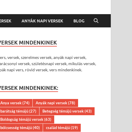
VERSEK
ANYÁK NAPI VERSEK
BLOG
VERSEK MINDENKINEK
ers, versek, szerelmes versek, anyák napi versek,
arácsonyi versek, születésnapi versek, mikulás versek,
pák napi vers, rövid versek, vers mindenkinek.
VERSEK MINDENKINEK:
Anya versek
(74)
Anyák napi versek
(78)
barátság témájú
(27)
Betegség témájú versek
(43)
Boldogság témájú versek
(63)
bölcsesség témájú
(40)
család témájú
(19)