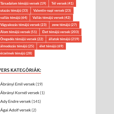
Társadalom témájú versek
(19)
Tél versek
(41)
utazás témájú
(33)
Valentin-napi versek
(23)
vallás témájú
(64)
Vallás témájú versek
(42)
Vágyakozás témájú versek
(23)
zene témájú
(27)
Álom témájú versek
(51)
Élet témájú versek
(203)
Öregedés témájú versek
(22)
állatok témájú
(219)
álmodozás témájú
(25)
élet témájú
(69)
érzelmek témájú
(28)
VERS KATEGÓRIÁK:
Ábrányi Emil versek
(19)
Ábrányi Kornél versek
(1)
Ady Endre versek
(141)
Ágai Adolf versek
(2)