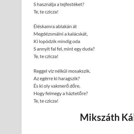
S használja a tejfestéket?
Te, te czicza!
Éléskamra ablakán át
Megdézsmálni a kalácskát,
Ki lopódzik mindig oda
S annyit fal fel, mint egy duda?
Te, te czicza!
Reggel viz nélkül mosakszik.
Az egérre ki haragszik?
És ki oly vakmerő dőre,
Hogy felmegy a háztetőre?
Te, te czicza!
Mikszáth Kál