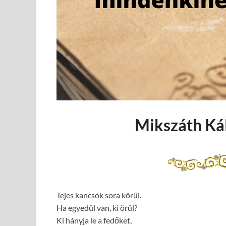
Mikszáth Kál
Tejes kancsók sora körül.
Ha egyedül van, ki örül?
Ki hányja le a fedőket,