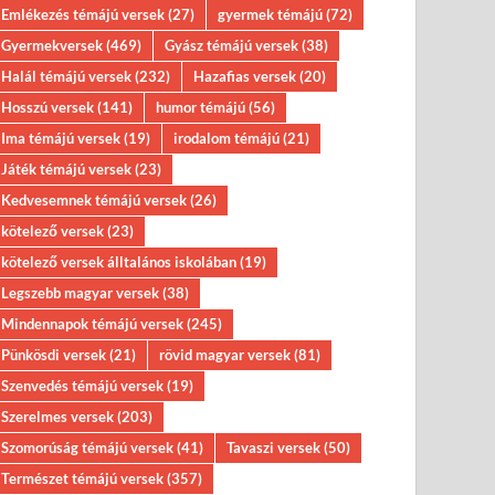
Emlékezés témájú versek
(27)
gyermek témájú
(72)
Gyermekversek
(469)
Gyász témájú versek
(38)
Halál témájú versek
(232)
Hazafias versek
(20)
Hosszú versek
(141)
humor témájú
(56)
Ima témájú versek
(19)
irodalom témájú
(21)
Játék témájú versek
(23)
Kedvesemnek témájú versek
(26)
kötelező versek
(23)
kötelező versek álltalános iskolában
(19)
Legszebb magyar versek
(38)
Mindennapok témájú versek
(245)
Pünkösdi versek
(21)
rövid magyar versek
(81)
Szenvedés témájú versek
(19)
Szerelmes versek
(203)
Szomorúság témájú versek
(41)
Tavaszi versek
(50)
Természet témájú versek
(357)