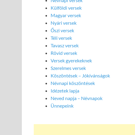
Névnapi versek
Külföldi versek
Magyar versek
Nyári versek
Őszi versek
Téli versek
Tavasz versek
Rövid versek
Versek gyerekeknek
Szerelmes versek
Köszöntések – Jókívánságok
Névnapi köszöntések
Idézetek lapja
Neved napja – Névnapok
Ünnepeink