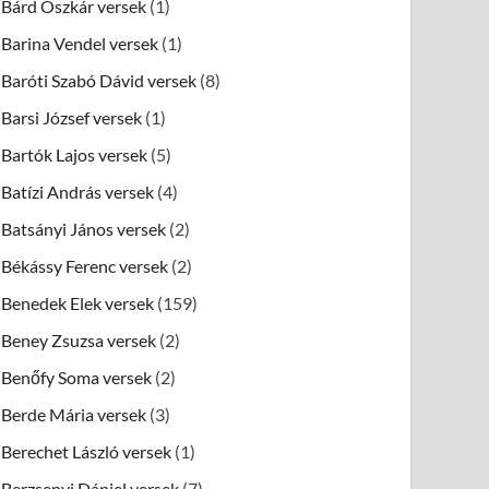
Bárd Oszkár versek
(1)
Barina Vendel versek
(1)
Baróti Szabó Dávid versek
(8)
Barsi József versek
(1)
Bartók Lajos versek
(5)
Batízi András versek
(4)
Batsányi János versek
(2)
Békássy Ferenc versek
(2)
Benedek Elek versek
(159)
Beney Zsuzsa versek
(2)
Benőfy Soma versek
(2)
Berde Mária versek
(3)
Berechet László versek
(1)
Berzsenyi Dániel versek
(7)