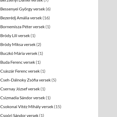
Bessenyei György versek
(6)
Bezerédj Amália versek
(16)
Bornemisza Péter versek
(1)
Bródy Lili versek
(1)
Bródy Miksa versek
(2)
Buczkó Mária versek
(1)
Buda Ferenc versek
(1)
Császár Ferenc versek
(1)
Cseh-Dálnoky Zsófia versek
(5)
Csernay József versek
(1)
Csizmadia Sándor versek
(1)
Csokonai Vitéz Mihály versek
(15)
Csoóri Sándor versek
(1)