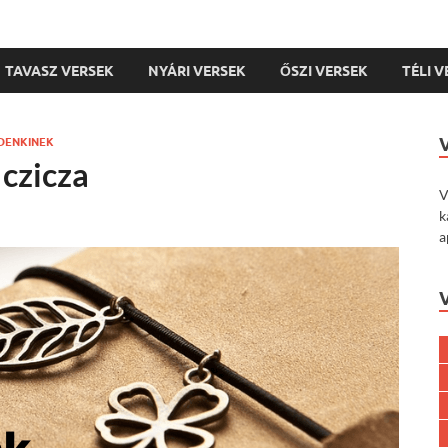
TAVASZ VERSEK
NYÁRI VERSEK
ŐSZI VERSEK
TÉLI 
DENKINEK
 czicza
V
k
a